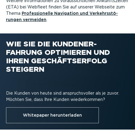
Weitere Infor­ma­tionen zu voraus­sicht­lichen Ankunfts­zeiten
(ETA) bei Webfleet finden Sie auf unserer Webseite zum
Thema
Profes­sio­nelle Navigation und Verkehrs­stö­
rungen vermeiden
.
WIE SIE DIE KUNDEN­ER­
FAHRUNG OPTIMIEREN UND
IHREN GESCHÄFTS­ERFOLG
STEIGERN
Die Kunden von heute sind anspruchs­voller als je zuvor.
Möchten Sie, dass Ihre Kunden wieder­kommen?
Whitepaper herun­ter­laden