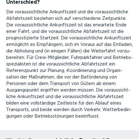
Unterschied?
Die voraus­sicht­liche Ankunftszeit und die voraus­sicht­liche
Abfahrtszeit beziehen sich auf verschiedene Zeitpunkte.
Die voraus­sicht­liche Ankunftszeit ist das erwartete Ende
einer Fahrt, und die voraus­sicht­liche Abfahrtszeit ist die
prognos­ti­zierte Startzeit. Die voraus­sicht­liche Ankunftszeit
ermöglicht es Empfängern, sich im Voraus auf das Entladen,
die Abholung und (in einigen Fällen) die Weiterfahrt vorzu­
be­reiten. Für Crew-­Mit­glieder, Fuhrpark­fahrer und Betriebs­
spe­zia­listen ist die voraus­sicht­liche Abfahrtszeit ein
Referenz­punkt zur Planung, Koordi­nierung und Organi­
sation der Maßnahmen, die vor der Beförderung von
Personen oder dem Transport von Gütern ab einem
Ausgangs­punkt ergriffen werden müssen. Die voraus­sicht­
liche Ankunftszeit und die voraus­sicht­liche Abfahrtszeit
bilden eine vollständige Zeitleiste für den Ablauf eines
Transports, und beide werden durch Verkehr, Wetter­be­din­
gungen oder Betriebs­stö­rungen beeinflusst.