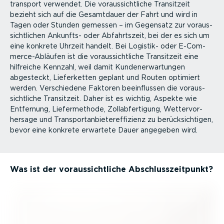
transport verwendet. Die voraus­sicht­liche Transitzeit
bezieht sich auf die Gesamtdauer der Fahrt und wird in
Tagen oder Stunden gemessen – im Gegensatz zur voraus­
sicht­lichen Ankunfts- oder Abfahrtszeit, bei der es sich um
eine konkrete Uhrzeit handelt. Bei Logistik- oder E-Com­
mer­ce-­Ab­läufen ist die voraus­sicht­liche Transitzeit eine
hilfreiche Kennzahl, weil damit Kunden­er­war­tungen
abgesteckt, Liefer­ketten geplant und Routen optimiert
werden. Verschiedene Faktoren beein­flussen die voraus­
sicht­liche Transitzeit. Daher ist es wichtig, Aspekte wie
Entfernung, Liefer­me­thode, Zollab­fer­tigung, Wetter­vor­
hersage und Trans­port­an­bie­ter­ef­fi­zienz zu berück­sich­tigen,
bevor eine konkrete erwartete Dauer angegeben wird.
Was ist der voraus­sicht­liche Abschluss­zeit­punkt?