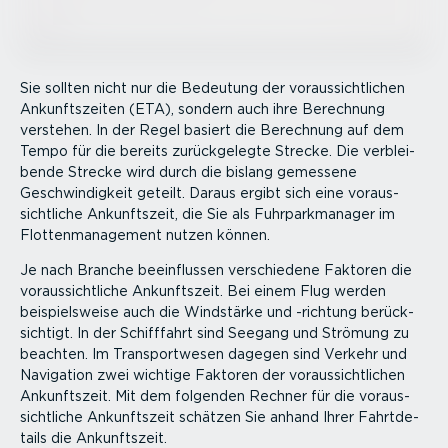
Sie sollten nicht nur die Bedeutung der voraus­sicht­lichen
Ankunfts­zeiten (ETA), sondern auch ihre Berechnung
verstehen. In der Regel basiert die Berechnung auf dem
Tempo für die bereits zurück­ge­legte Strecke. Die verblei­
bende Strecke wird durch die bislang gemessene
Geschwin­digkeit geteilt. Daraus ergibt sich eine voraus­
sicht­liche Ankunftszeit, die Sie als Fuhrpark­ma­nager im
Flotten­ma­nagement nutzen können.
Je nach Branche beein­flussen verschiedene Faktoren die
voraus­sicht­liche Ankunftszeit. Bei einem Flug werden
beispiels­weise auch die Windstärke und -richtung berück­
sichtigt. In der Schifffahrt sind Seegang und Strömung zu
beachten. Im Trans­port­wesen dagegen sind Verkehr und
Navigation zwei wichtige Faktoren der voraus­sicht­lichen
Ankunftszeit. Mit dem folgenden Rechner für die voraus­
sicht­liche Ankunftszeit schätzen Sie anhand Ihrer Fahrt­de­
tails die Ankunftszeit.