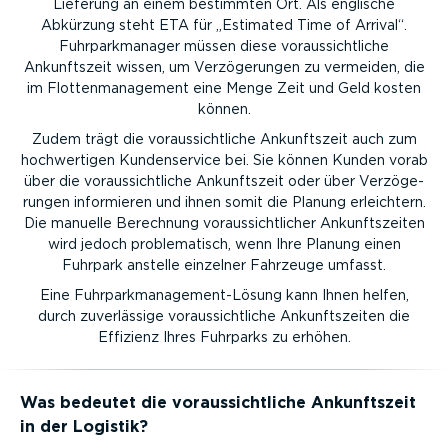
Lieferung an einem bestimmten Ort. Als englische
Abkürzung steht ETA für „Estimated Time of Arrival“.
Fuhrpark­ma­nager müssen diese voraus­sicht­liche
Ankunftszeit wissen, um Verzö­ge­rungen zu vermeiden, die
im Flotten­ma­nagement eine Menge Zeit und Geld kosten
können.
Zudem trägt die voraus­sicht­liche Ankunftszeit auch zum
hochwer­tigen Kunden­service bei. Sie können Kunden vorab
über die voraus­sicht­liche Ankunftszeit oder über Verzö­ge­
rungen informieren und ihnen somit die Planung erleichtern.
Die manuelle Berechnung voraus­sicht­licher Ankunfts­zeiten
wird jedoch proble­ma­tisch, wenn Ihre Planung einen
Fuhrpark anstelle einzelner Fahrzeuge umfasst.
Eine Fuhrpark­management-Lösung kann Ihnen helfen,
durch zuver­lässige voraus­sicht­liche Ankunfts­zeiten die
Effizienz Ihres Fuhrparks zu erhöhen.
Was bedeutet die voraus­sicht­liche Ankunftszeit
in der Logistik?