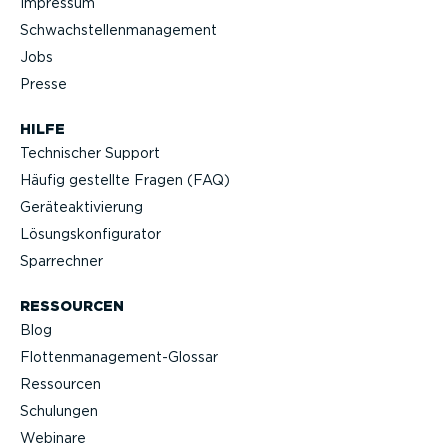
Impressum
Schwach­stel­len­ma­nagement
Jobs
Presse
HILFE
Technischer Support
Häufig gestellte Fragen (FAQ)
Geräteak­ti­vierung
Lösungs­kon­fi­gu­rator
Sparrechner
RESSOURCEN
Blog
Flotten­management-Glossar
Ressourcen
Schulungen
Webinare