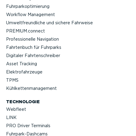
Fuhrpar­k­op­ti­mierung
Workflow Management
Umwelt­freund­liche und sichere Fahrweise
PREMIUM.connect
Profes­sio­nelle Navigation
Fahrtenbuch für Fuhrparks
Digitaler Fahrten­schreiber
Asset Tracking
Elektro­fahr­zeuge
TPMS
Kühlket­ten­ma­nagement
TECHNOLOGIE
Webfleet
LINK
PRO Driver Terminals
Fuhrpar­k-Da­shcams