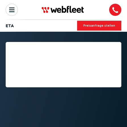
ETA
Preis­an­frage stellen
ALLES WICHTIGE RUND UM
DIE VORAUS­SICHT­LICHE
ANKUNFTSZEIT (ETA) FÜR
IHR FLOTTEN­MA­
NAGEMENT