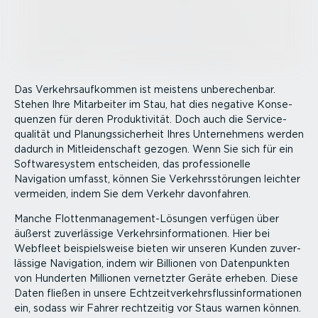
Das Verkehrs­auf­kommen ist meistens unbere­chenbar.
Stehen Ihre Mitarbeiter im Stau, hat dies negative Konse­
quenzen für deren Produk­ti­vität. Doch auch die Service­
qua­lität und Planungs­si­cherheit Ihres Unter­nehmens werden
dadurch in Mitlei­den­schaft gezogen. Wenn Sie sich für ein
Software­system entscheiden, das profes­sio­nelle
Navigation umfasst, können Sie Verkehrs­stö­rungen leichter
vermeiden, indem Sie dem Verkehr davonfahren.
Manche Flotten­management-Lösungen verfügen über
äußerst zuver­lässige Verkehrs­in­for­ma­tionen. Hier bei
Webfleet beispiels­weise bieten wir unseren Kunden zuver­
lässige Navigation, indem wir Billionen von Daten­punkten
von Hunderten Millionen vernetzter Geräte erheben. Diese
Daten fließen in unsere Echtzeit­ver­kehrs­fluss­in­for­ma­tionen
ein, sodass wir Fahrer rechtzeitig vor Staus warnen können.