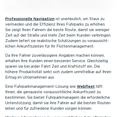
Profes­sio­nelle Navigation
ist unerlässlich, um Staus zu
vermeiden und die Effizienz Ihres Fuhrparks zu erhöhen.
Sie zeigt Ihren Fahrern die beste Route, damit sie weniger
Zeit auf der Straße und mehr Zeit beim Kunden verbringen.
Zudem liefert sie realis­tische Schätzungen zu voraus­sicht­
lichen Ankunfts­zeiten für Ihr Flotten­ma­nagement.
Da Ihre Fahrer zuver­läs­sigere Angaben machen können,
erhalten Ihre Kunden einen besseren Service. Gleich­zeitig
sparen sie bei jeder Fahrt Zeit und Kraftstoff ein. Die
höhere Produk­ti­vität wirkt sich zudem unmittelbar auf Ihren
Ertrag im Unternehmen aus.
Eine Fuhrpark­management-Lösung wie
Webfleet
hilft
Ihnen, die genaueste voraus­sicht­liche Ankunftszeit zu
bestimmen. Sie bietet Fuhrpark­ma­nagern die erfor­der­liche
Unter­stützung, damit sie ihre Fahrer auf die besten Routen
leiten und für zufriedene Kunden sorgen können.