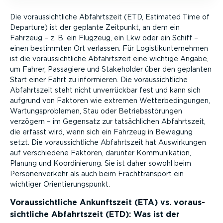
Die voraus­sicht­liche Abfahrtszeit (ETD, Estimated Time of
Departure) ist der geplante Zeitpunkt, an dem ein
Fahrzeug – z. B. ein Flugzeug, ein Lkw oder ein Schiff –
einen bestimmten Ort verlassen. Für Logistik­unternehmen
ist die voraus­sicht­liche Abfahrtszeit eine wichtige Angabe,
um Fahrer, Passagiere und Stakeholder über den geplanten
Start einer Fahrt zu informieren. Die voraus­sicht­liche
Abfahrtszeit steht nicht unver­rückbar fest und kann sich
aufgrund von Faktoren wie extremen Wetter­be­din­gungen,
Wartungs­pro­blemen, Stau oder Betriebs­stö­rungen
verzögern – im Gegensatz zur tatsäch­lichen Abfahrtszeit,
die erfasst wird, wenn sich ein Fahrzeug in Bewegung
setzt. Die voraus­sicht­liche Abfahrtszeit hat Auswir­kungen
auf verschiedene Faktoren, darunter Kommu­ni­kation,
Planung und Koordi­nierung. Sie ist daher sowohl beim
Perso­nen­verkehr als auch beim Fracht­transport ein
wichtiger Orien­tie­rungs­punkt.
Voraus­sicht­liche Ankunftszeit (ETA) vs. voraus­
sicht­liche Abfahrtszeit (ETD): Was ist der