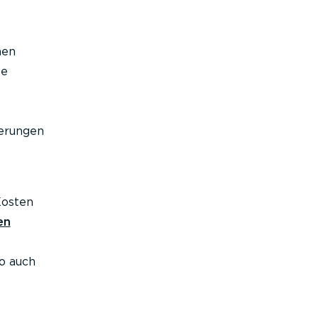
hen
le
derungen
Kosten
en
so auch