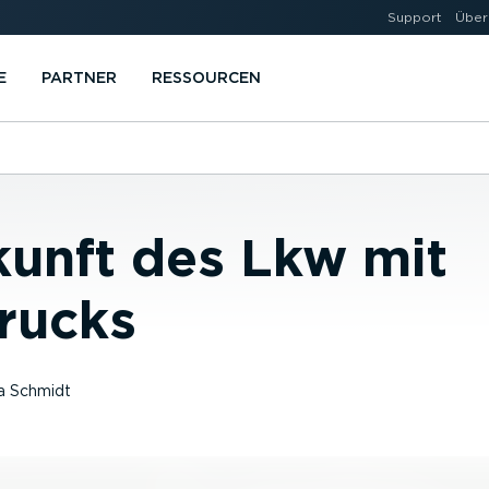
Support
Über
E
PARTNER
RESSOURCEN
kunft des Lkw mit
rucks
a Schmidt