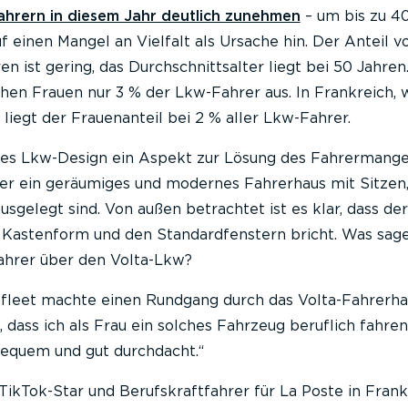
hrern in diesem Jahr deutlich zunehmen
– um bis zu 40
 einen Mangel an Vielfalt als Ursache hin. Der Anteil v
n ist gering, das Durchschnittsalter liegt bei 50 Jahren
en Frauen nur 3 % der Lkw-Fahrer aus. In Frankreich, 
 liegt der Frauenanteil bei 2 % aller Lkw-Fahrer.
ives Lkw-Design ein Aspekt zur Lösung des Fahrermange
er ein geräumiges und modernes Fahrerhaus mit Sitzen, 
gelegt sind. Von außen betrachtet ist es klar, dass de
en Kastenform und den Standardfenstern bricht. Was sag
ahrer über den Volta-Lkw?
bfleet machte einen Rundgang durch das Volta-Fahrerhau
, dass ich als Frau ein solches Fahrzeug beruflich fahren
t bequem und gut durchdacht.“
 TikTok-Star und Berufskraftfahrer für La Poste in Frank