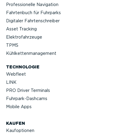
Profes­sio­nelle Navigation
Fahrtenbuch für Fuhrparks
Digitaler Fahrten­schreiber
Asset Tracking
Elektro­fahr­zeuge
TPMS
Kühlket­ten­ma­nagement
TECHNOLOGIE
Webfleet
LINK
PRO Driver Terminals
Fuhrpar­k-Da­shcams
Mobile Apps
KAUFEN
Kaufop­tionen