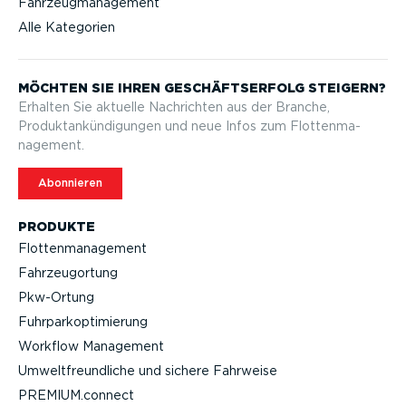
Fahrzeugmanagement
Alle Kategorien
MÖCHTEN SIE IHREN GESCHÄFTS­ERFOLG STEIGERN?
Erhalten Sie aktuelle Nachrichten aus der Branche,
Produktan­kün­di­gungen und neue Infos zum Flotten­ma­
nagement.
Abonnieren
PRODUKTE
Flotten­ma­nagement
Fahrzeu­g­ortung
Pkw-Ortung
Fuhrpar­k­op­ti­mierung
Workflow Management
Umwelt­freund­liche und sichere Fahrweise
PREMIUM.connect