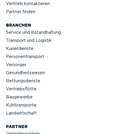
Vertrieb kontak­tieren
Partner finden
BRANCHEN
Service und Instand­haltung
Transport und Logistik
Kurier­dienste
Perso­nen­transport
Versorger
Gesund­heits­wesen
Rettungs­dienste
Vertriebs­flotte
Baugewerbe
Kühltrans­porte
Landwirt­schaft
PARTNER
Vertriebs­partner