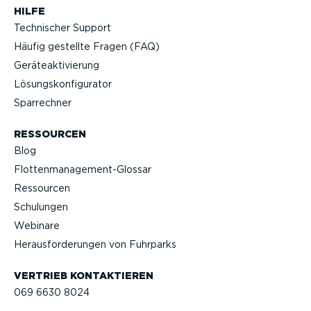
HILFE
Technischer Support
Häufig gestellte Fragen (FAQ)
Geräteak­ti­vierung
Lösungs­kon­fi­gu­rator
Sparrechner
RESSOURCEN
Blog
Flotten­management-Glossar
Ressourcen
Schulungen
Webinare
Heraus­for­de­rungen von Fuhrparks
VERTRIEB KONTAK­TIEREN
069 6630 8024