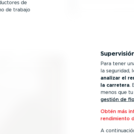
uctores de
o de trabajo
Supervisió
Para tener una
la seguridad,
analizar el 
la carretera
.
menos que tu
gestión de fl
Obtén más inf
rendimiento d
A conti­nuació