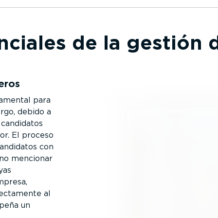
ciales de la gestión
eros
damental para
argo, debido a
 candidatos
or. El proceso
candidatos con
r no mencionar
yas
mpresa,
c­ta­mente al
mpeña un