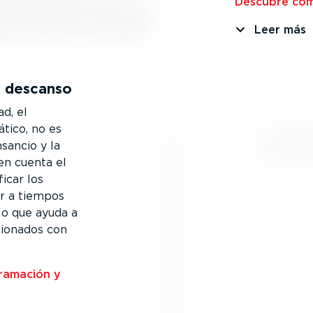
Descubre cómo
Leer más
l descanso
d, el
tico, no es
nsancio y la
en cuenta el
ficar los
ir a tiempos
 lo que ayuda a
io­nados con
ra­mación y