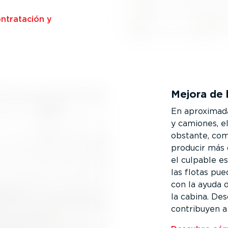
ntra­tación y
Mejora de 
En aproxi­ma­
y camiones, e
obstante, co
producir más 
el culpable es
las flotas pu
con la ayuda 
la cabina. Des
contribuyen a