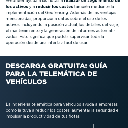
Webfleet ayuda a las flotas a
realizar un seguimiento de
los activos
y a
reducir los costes
también mediante la
imple­men­tación del Geofencing. Además de las ventajas
mencionadas, proporciona datos sobre el uso de los
activos, incluyendo la posición actual, los detalles del viaje,
el mante­ni­miento y la generación de informes automa­ti­
zados. Esto significa que podrás supervisar toda la
operación desde una interfaz fácil de usar.
DESCARGA GRATUITA: GUÍA
PARA LA TELEMÁTICA DE
VEHÍCULOS
La ingeniería telemática para vehículos ayuda a empresas
como la tuya a reducir los costes, aumentar la seguridad e
impulsar la produc­ti­vidad de tus flotas.