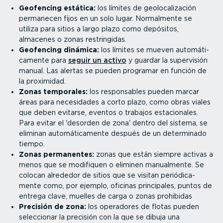
Geofencing estática:
los límites de geolo­ca­li­zación
permanecen fijos en un solo lugar. Normalmente se
utiliza para sitios a largo plazo como depósitos,
almacenes o zonas restrin­gidas.
Geofencing dinámica:
los límites se mueven automá­ti­
ca­mente para
seguir un activo
y guardar la supervisión
manual. Las alertas se pueden programar en función de
la proximidad.
Zonas temporales:
los respon­sables pueden marcar
áreas para necesidades a corto plazo, como obras viales
que deben evitarse, eventos o trabajos estacio­nales.
Para evitar el 'desorden de zona' dentro del sistema, se
eliminan automá­ti­ca­mente después de un determinado
tiempo.
Zonas permanentes:
zonas que están siempre activas a
menos que se modifiquen o eliminen manualmente. Se
colocan alrededor de sitios que se visitan perió­di­ca­
mente como, por ejemplo, oficinas principales, puntos de
entrega clave, muelles de carga o zonas prohibidas
Precisión de zona:
los operadores de flotas pueden
seleccionar la precisión con la que se dibuja una