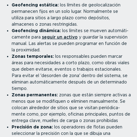
Geofencing estática:
los límites de geolo­ca­li­zación
permanecen fijos en un solo lugar. Normalmente se
utiliza para sitios a largo plazo como depósitos,
almacenes o zonas restrin­gidas.
Geofencing dinámica:
los límites se mueven automá­ti­
ca­mente para
seguir un activo
y guardar la supervisión
manual. Las alertas se pueden programar en función de
la proximidad.
Zonas temporales:
los respon­sables pueden marcar
áreas para necesidades a corto plazo, como obras viales
que deben evitarse, eventos o trabajos estacio­nales.
Para evitar el 'desorden de zona' dentro del sistema, se
eliminan automá­ti­ca­mente después de un determinado
tiempo.
Zonas permanentes:
zonas que están siempre activas a
menos que se modifiquen o eliminen manualmente. Se
colocan alrededor de sitios que se visitan perió­di­ca­
mente como, por ejemplo, oficinas principales, puntos de
entrega clave, muelles de carga o zonas prohibidas
Precisión de zona:
los operadores de flotas pueden
seleccionar la precisión con la que se dibuja una