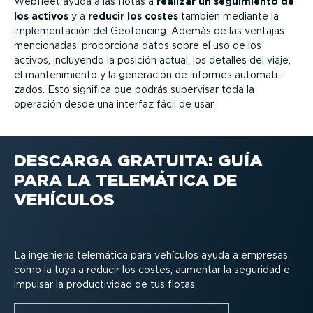
Webfleet ayuda a las flotas a
realizar un seguimiento de
los activos
y a
reducir los costes
también mediante la
imple­men­tación del Geofencing. Además de las ventajas
mencionadas, proporciona datos sobre el uso de los
activos, incluyendo la posición actual, los detalles del viaje,
el mante­ni­miento y la generación de informes automa­ti­
zados. Esto significa que podrás supervisar toda la
operación desde una interfaz fácil de usar.
DESCARGA GRATUITA: GUÍA
PARA LA TELEMÁTICA DE
VEHÍCULOS
La ingeniería telemática para vehículos ayuda a empresas
como la tuya a reducir los costes, aumentar la seguridad e
impulsar la produc­ti­vidad de tus flotas.