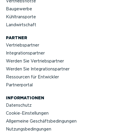
Vertriebs­flotte
Baugewerbe
Kühltrans­porte
Landwirt­schaft
PARTNER
Vertriebs­partner
Integra­ti­ons­partner
Werden Sie Vertriebs­partner
Werden Sie Integra­ti­ons­partner
Ressourcen für Entwickler
Partner­portal
INFOR­MA­TIONEN
Datenschutz
Cookie-Ein­stel­lungen
Allgemeine Geschäfts­be­din­gungen
Nutzungs­be­din­gungen