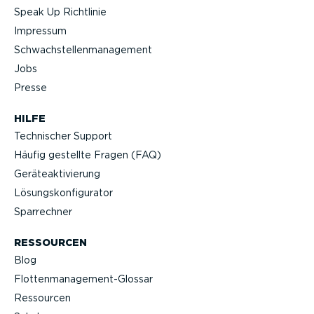
Speak Up Richtlinie
Impressum
Schwach­stel­len­ma­nagement
Jobs
Presse
HILFE
Technischer Support
Häufig gestellte Fragen (FAQ)
Geräteak­ti­vierung
Lösungs­kon­fi­gu­rator
Sparrechner
RESSOURCEN
Blog
Flotten­management-Glossar
Ressourcen