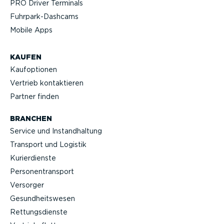
PRO Driver Terminals
Fuhrpar­k-Da­shcams
Mobile Apps
KAUFEN
Kaufop­tionen
Vertrieb kontak­tieren
Partner finden
BRANCHEN
Service und Instand­haltung
Transport und Logistik
Kurier­dienste
Perso­nen­transport
Versorger
Gesund­heits­wesen
Rettungs­dienste