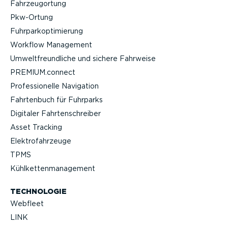
Fahrzeu­g­ortung
Pkw-Ortung
Fuhrpar­k­op­ti­mierung
Workflow Management
Umwelt­freund­liche und sichere Fahrweise
PREMIUM.connect
Profes­sio­nelle Navigation
Fahrtenbuch für Fuhrparks
Digitaler Fahrten­schreiber
Asset Tracking
Elektro­fahr­zeuge
TPMS
Kühlket­ten­ma­nagement
TECHNOLOGIE
Webfleet
LINK