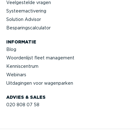
Veelge­stelde vragen
Systeem­ac­ti­vering
Solution Advisor
Bespa­rings­cal­cu­lator
INFORMATIE
Blog
Woorden­lijst fleet management
Kennis­centrum
Webinars
Uitdagingen voor wagenparken
ADVIES & SALES
020 808 07 58