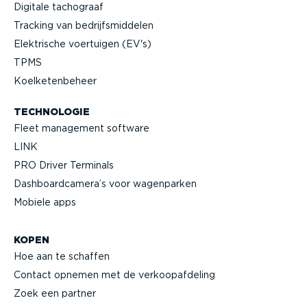
Digitale tachograaf
Tracking van bedrijfs­mid­delen
Elektrische voertuigen (EV's)
TPMS
Koelke­ten­beheer
TECHNOLOGIE
Fleet management software
LINK
PRO Driver Terminals
Dashboard­camera’s voor wagenparken
Mobiele apps
KOPEN
Hoe aan te schaffen
Contact opnemen met de verkoop­af­deling
Zoek een partner