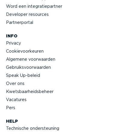
Word een integra­tie­partner
Developer resources
Partner­portal
INFO
Privacy
Cookie­voor­keuren
Algemene voorwaarden
Gebruiks­voor­waarden
Speak Up-beleid
Over ons
Kwets­baar­heids­beheer
Vacatures
Pers
HELP
Technische onder­steuning