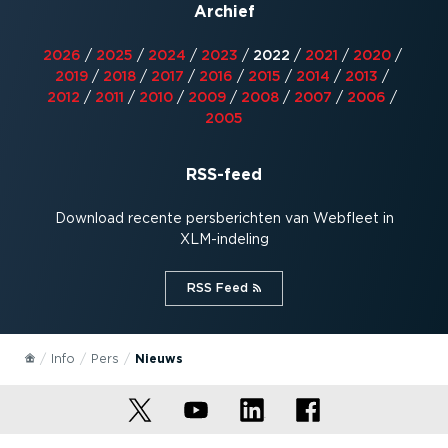
Archief
2026
/
2025
/
2024
/
2023
/
2022
/
2021
/
2020
/
2019
/
2018
/
2017
/
2016
/
2015
/
2014
/
2013
/
2012
/
2011
/
2010
/
2009
/
2008
/
2007
/
2006
/
2005
RSS-feed
Download recente persbe­richten van Webfleet in
XLM-in­deling
RSS Feed⁠
Info
Pers
Nieuws