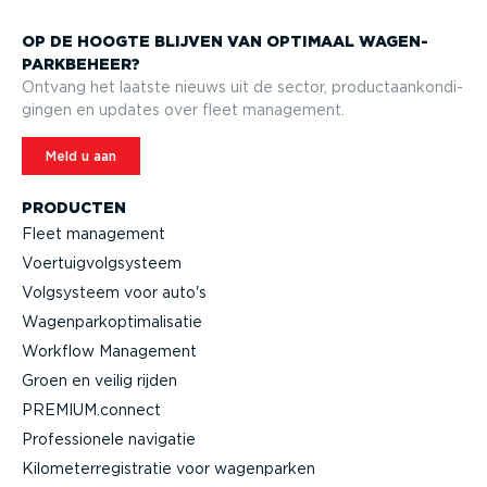
OP DE HOOGTE BLIJVEN VAN OPTIMAAL WAGEN­
PARK­BEHEER?
Ontvang het laatste nieuws uit de sector, product­aan­kon­di­
gingen en updates over fleet management.
Meld u aan
PRODUCTEN
Fleet management
Voertuig­volg­systeem
Volgsysteem voor auto's
Wagen­par­kop­ti­ma­li­satie
Workflow Management
Groen en veilig rijden
PREMIUM.connect
Profes­si­onele navigatie
Kilome­ter­re­gi­stratie voor wagenparken