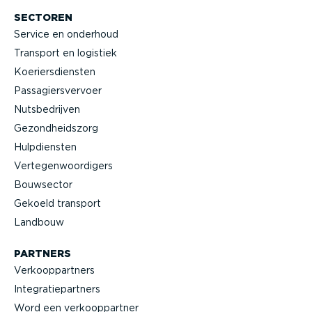
SECTOREN
Service en onderhoud
Transport en logistiek
Koeriers­diensten
Passa­giers­vervoer
Nutsbe­drijven
Gezond­heidszorg
Hulpdiensten
Verte­gen­woor­digers
Bouwsector
Gekoeld transport
Landbouw
PARTNERS
Verkoop­partners
Integra­tie­partners
Word een verkoop­partner