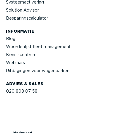
Systeem­ac­ti­vering
Solution Advisor
Bespa­rings­cal­cu­lator
INFORMATIE
Blog
Woorden­lijst fleet management
Kennis­centrum
Webinars
Uitdagingen voor wagenparken
ADVIES & SALES
020 808 07 58
Nederland