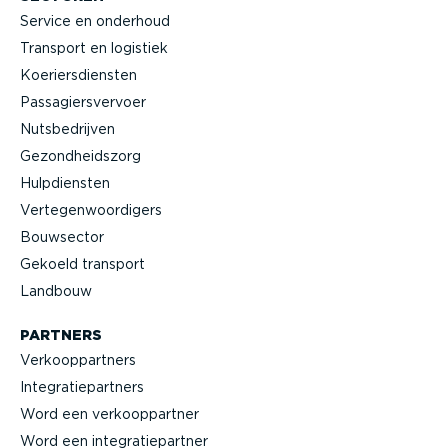
Service en onderhoud
Transport en logistiek
Koeriers­diensten
Passa­giers­vervoer
Nutsbe­drijven
Gezond­heidszorg
Hulpdiensten
Verte­gen­woor­digers
Bouwsector
Gekoeld transport
Landbouw
PARTNERS
Verkoop­partners
Integra­tie­partners
Word een verkoop­partner
Word een integra­tie­partner