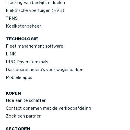
Tracking van bedrijfs­mid­delen
Elektrische voertuigen (EV's)
TPMS
Koelke­ten­beheer
TECHNOLOGIE
Fleet management software
LINK
PRO Driver Terminals
Dashboard­camera’s voor wagenparken
Mobiele apps
KOPEN
Hoe aan te schaffen
Contact opnemen met de verkoop­af­deling
Zoek een partner
SECTOREN