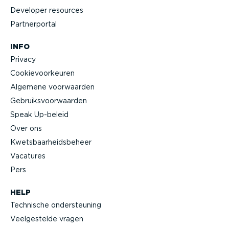
Developer resources
Partner­portal
INFO
Privacy
Cookie­voor­keuren
Algemene voorwaarden
Gebruiks­voor­waarden
Speak Up-beleid
Over ons
Kwets­baar­heids­beheer
Vacatures
Pers
HELP
Technische onder­steuning
Veelge­stelde vragen