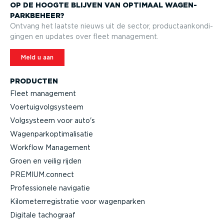
OP DE HOOGTE BLIJVEN VAN OPTIMAAL WAGEN­
PARK­BEHEER?
Ontvang het laatste nieuws uit de sector, product­aan­kon­di­
gingen en updates over fleet management.
Meld u aan
PRODUCTEN
Fleet management
Voertuig­volg­systeem
Volgsysteem voor auto's
Wagen­par­kop­ti­ma­li­satie
Workflow Management
Groen en veilig rijden
PREMIUM.connect
Profes­si­onele navigatie
Kilome­ter­re­gi­stratie voor wagenparken
Digitale tachograaf