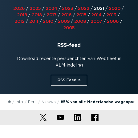
2026
/
2025
/
2024
/
2023
/
2022
/
2021
/
2020
/
2019
/
2018
/
2017
/
2016
/
2015
/
2014
/
2013
/
2012
/
2011
/
2010
/
2009
/
2008
/
2007
/
2006
/
2005
RSS-feed
Download recente persbe­richten van Webfleet in
XLM-in­deling
RSS Feed⁠
Info
Pers
Nieuws
85% van alle Nederlandse wagenparkb