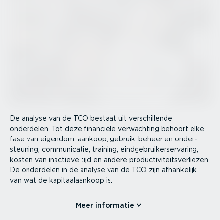
De analyse van de TCO bestaat uit verschil­lende
onderdelen. Tot deze financiële verwachting behoort elke
fase van eigendom: aankoop, gebruik, beheer en onder­
steuning, commu­ni­catie, training, eindge­brui­ker­s­er­varing,
kosten van inactieve tijd en andere produc­ti­vi­teits­ver­liezen.
De onderdelen in de analyse van de TCO zijn afhankelijk
van wat de kapitaal­aankoop is.
Meer informatie