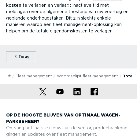
kosten
te verlagen en verlaagt inactieve tijd met
meldingen over de algemene toestand van uw voertuig en
geplande onder­houds­taken. Dit zijn slechts enkele
manieren waarop een fleet manage­ment-op­lossing kan
helpen om de totale eigen­doms­kosten te verlagen.
⁠Terug
Fleet management
Woorden­lijst fleet management
Totale
OP DE HOOGTE BLIJVEN VAN OPTIMAAL WAGEN­
PARK­BEHEER?
Ontvang het laatste nieuws uit de sector, product­aan­kon­di­
gingen en updates over fleet management.