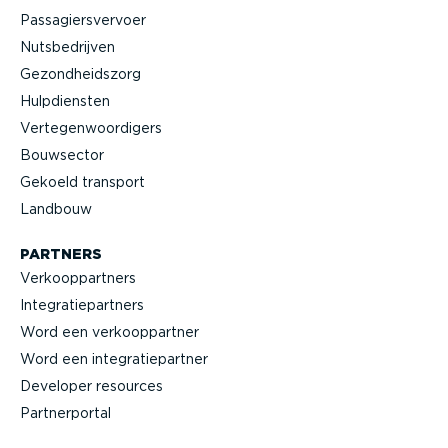
Passa­giers­vervoer
Nutsbe­drijven
Gezond­heidszorg
Hulpdiensten
Verte­gen­woor­digers
Bouwsector
Gekoeld transport
Landbouw
PARTNERS
Verkoop­partners
Integra­tie­partners
Word een verkoop­partner
Word een integra­tie­partner
Developer resources
Partner­portal