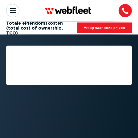
Totale eigen­doms­kosten
(total cost of ownership,
Vraag naar onze prijzen
TCO)
WAT ZIJN DE TOTALE
EIGEN­DOMS­KOSTEN
(TOTAL COST OF
OWNERSHIP, TCO)?