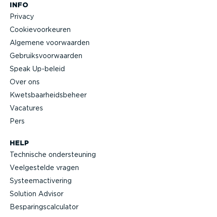
INFO
Privacy
Cookie­voor­keuren
Algemene voorwaarden
Gebruiks­voor­waarden
Speak Up-beleid
Over ons
Kwets­baar­heids­beheer
Vacatures
Pers
HELP
Technische onder­steuning
Veelge­stelde vragen
Systeem­ac­ti­vering
Solution Advisor
Bespa­rings­cal­cu­lator