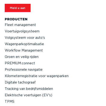
Meld u aan
PRODUCTEN
Fleet management
Voertuig­volg­systeem
Volgsysteem voor auto's
Wagen­par­kop­ti­ma­li­satie
Workflow Management
Groen en veilig rijden
PREMIUM.connect
Profes­si­onele navigatie
Kilome­ter­re­gi­stratie voor wagenparken
Digitale tachograaf
Tracking van bedrijfs­mid­delen
Elektrische voertuigen (EV's)
TPMS