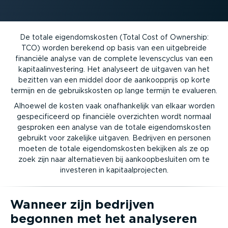
De totale eigen­doms­kosten (Total Cost of Ownership:
TCO) worden berekend op basis van een uitgebreide
financiële analyse van de complete levens­cyclus van een
kapitaal­in­ves­tering. Het analyseert de uitgaven van het
bezitten van een middel door de aankoop­prijs op korte
termijn en de gebruiks­kosten op lange termijn te evalueren.
Alhoewel de kosten vaak onafhan­kelijk van elkaar worden
gespe­ci­fi­ceerd op financiële overzichten wordt normaal
gesproken een analyse van de totale eigen­doms­kosten
gebruikt voor zakelijke uitgaven. Bedrijven en personen
moeten de totale eigen­doms­kosten bekijken als ze op
zoek zijn naar alter­na­tieven bij aankoop­be­sluiten om te
investeren in kapitaal­pro­jecten.
Wanneer zijn bedrijven
begonnen met het analyseren