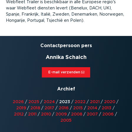
Webfleet Trailer is beschikbaar in alle Europese regio's
waar Webfleet diensten levert (Benelux, DACH, UKI,
Spanje, Frankrijk, Italië, Zweden, Denemarken, Noorwegen,
Hongarije, Portugal, Tsjechië en Polen).
Contact­persoon pers
Annika Schaich
E-mail verzenden⁠
Archief
2026
/
2025
/
2024
/
2023
/
2022
/
2021
/
2020
/
2019
/
2018
/
2017
/
2016
/
2015
/
2014
/
2013
/
2012
/
2011
/
2010
/
2009
/
2008
/
2007
/
2006
/
2005