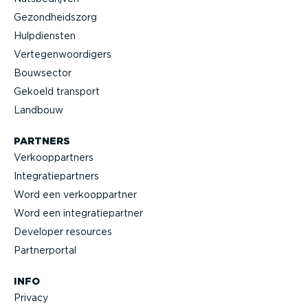
Gezond­heidszorg
Hulpdiensten
Verte­gen­woor­digers
Bouwsector
Gekoeld transport
Landbouw
PARTNERS
Verkoop­partners
Integra­tie­partners
Word een verkoop­partner
Word een integra­tie­partner
Developer resources
Partner­portal
INFO
Privacy