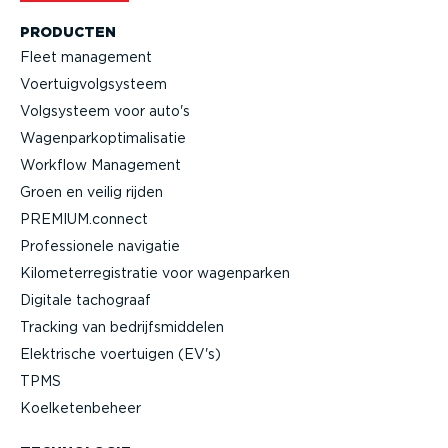
PRODUCTEN
Fleet management
Voertuig­volg­systeem
Volgsysteem voor auto's
Wagen­par­kop­ti­ma­li­satie
Workflow Management
Groen en veilig rijden
PREMIUM.connect
Profes­si­onele navigatie
Kilome­ter­re­gi­stratie voor wagenparken
Digitale tachograaf
Tracking van bedrijfs­mid­delen
Elektrische voertuigen (EV's)
TPMS
Koelke­ten­beheer