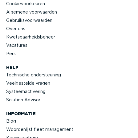
Cookie­voor­keuren
Algemene voorwaarden
Gebruiks­voor­waarden
Over ons
Kwets­baar­heids­beheer
Vacatures
Pers
HELP
Technische onder­steuning
Veelge­stelde vragen
Systeem­ac­ti­vering
Solution Advisor
INFORMATIE
Blog
Woorden­lijst fleet management
Kennis­centrum