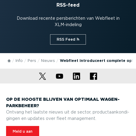
RSS-feed
Download recente persbe­richten van Webfleet in
XLM-in­deling
RSS Feed⁠
Info
Pers
Nieuws
Webfleet introduceert complete oplo
OP DE HOOGTE BLIJVEN VAN OPTIMAAL WAGEN­
PARK­BEHEER?
Ontvang het laatste nieuws uit de sector, product­aan­kon­di­
gingen en updates over fleet management.
Meld u aan