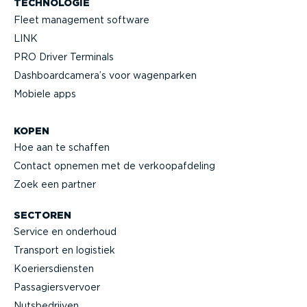
TECHNOLOGIE
Fleet management software
LINK
PRO Driver Terminals
Dashboard­camera’s voor wagenparken
Mobiele apps
KOPEN
Hoe aan te schaffen
Contact opnemen met de verkoop­af­deling
Zoek een partner
SECTOREN
Service en onderhoud
Transport en logistiek
Koeriers­diensten
Passa­giers­vervoer
Nutsbe­drijven