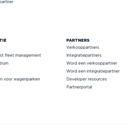
partner
TIE
PARTNERS
Verkoop­partners
jst fleet management
Integra­tie­partners
ntrum
Word een verkoop­partner
Word een integra­tie­partner
en voor wagenparken
Developer resources
Partner­portal