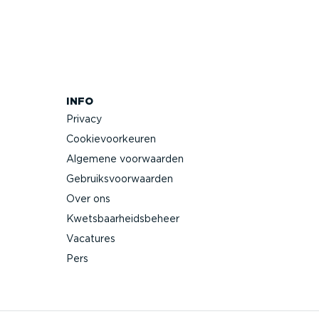
INFO
Privacy
Cookie­voor­keuren
Algemene voorwaarden
Gebruiks­voor­waarden
Over ons
Kwets­baar­heids­beheer
Vacatures
Pers