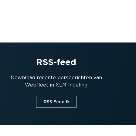
RSS-feed
Download recente persbe­richten van
Webfleet in XLM-in­deling
RSS Feed⁠