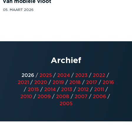
van mobiele vloot
05. MAART 2026
Archief
2026
/
2025
/
2024
/
2023
/
2022
/
2021
/
2020
/
2019
/
2018
/
2017
/
2016
/
2015
/
2014
/
2013
/
2012
/
2011
/
2010
/
2009
/
2008
/
2007
/
2006
/
2005