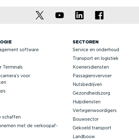
OGIE
SECTOREN
agement software
Service en onderhoud
Transport en logistiek
 Terminals
Koeriers­diensten
­camera’s voor
Passa­giers­vervoer
ken
Nutsbe­drijven
pps
Gezond­heidszorg
Hulpdiensten
Verte­gen­woor­digers
e schaffen
Bouwsector
pnemen met de verkoop­af­
Gekoeld transport
Landbouw