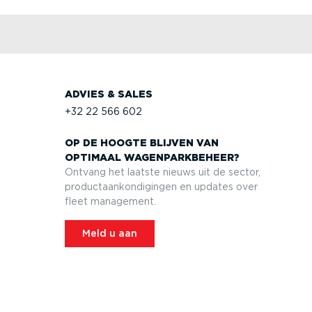
ADVIES & SALES
+32 22 566 602
OP DE HOOGTE BLIJVEN VAN
OPTIMAAL WAGEN­PARK­BEHEER?
Ontvang het laatste nieuws uit de sector,
product­aan­kon­di­gingen en updates over
fleet management.
Meld u aan