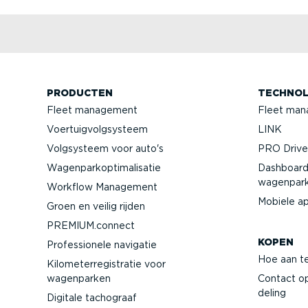
PRODUCTEN
TECHNOL
Fleet management
Fleet man
Voertuig­volg­systeem
LINK
Volgsysteem voor auto's
PRO Driver
Wagen­par­kop­ti­ma­li­satie
Dashboard
wagenpar
Workflow Management
Mobiele a
Groen en veilig rijden
PREMIUM.connect
KOPEN
Profes­si­onele navigatie
Hoe aan t
Kilome­ter­re­gi­stratie voor
wagenparken
Contact o
deling
Digitale tachograaf