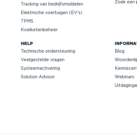
Zoek een 
Tracking van bedrijfs­mid­delen
Elektrische voertuigen (EV's)
TPMS
Koelke­ten­beheer
HELP
INFORMA
Technische onder­steuning
Blog
Veelge­stelde vragen
Woorden­li
Systeem­ac­ti­vering
Kennis­ce
Solution Advisor
Webinars
Uitdaging