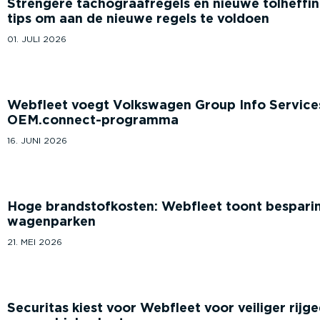
Strengere tachograafregels én nieuwe tolheffing
tips om aan de nieuwe regels te voldoen
01. JULI 2026
Webfleet voegt Volkswagen Group Info Service
OEM.connec­t-­pro­gramma
16. JUNI 2026
Hoge brand­stof­kosten: Webfleet toont bespa­ring
wagenparken
21. MEI 2026
Securitas kiest voor Webfleet voor veiliger rijge