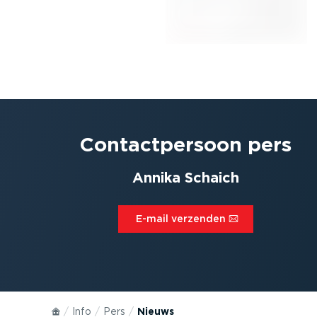
Contact­persoon pers
Annika Schaich
E-mail verzenden⁠
Info
Pers
Nieuws