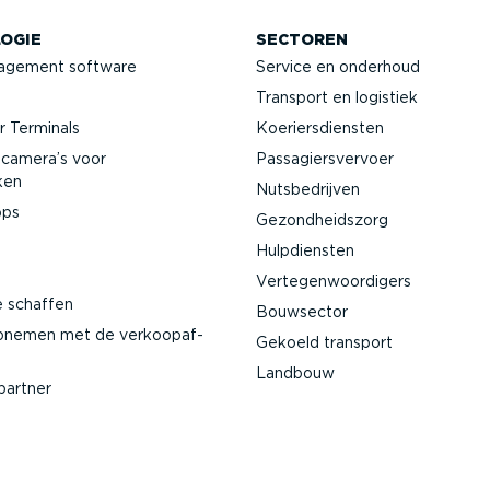
OGIE
SECTOREN
agement software
Service en onderhoud
Transport en logistiek
 Terminals
Koeriers­diensten
­camera’s voor
Passa­giers­vervoer
ken
Nutsbe­drijven
pps
Gezond­heidszorg
Hulpdiensten
Verte­gen­woor­digers
e schaffen
Bouwsector
pnemen met de verkoop­af­
Gekoeld transport
Landbouw
partner