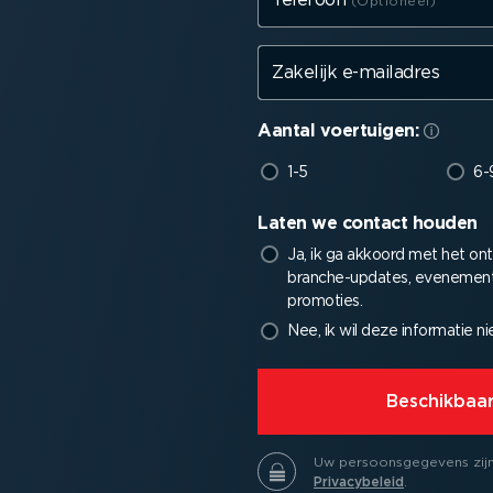
Zakelijk e-mailadres
Aantal voertuigen:
1-5
6-
Laten we contact houden
Ja, ik ga akkoord met het on
branche-up­dates, evenemente
promoties.
Nee, ik wil deze informatie n
⁠Beschikba
Uw persoons­ge­gevens zijn 
Priva­cy­beleid
.