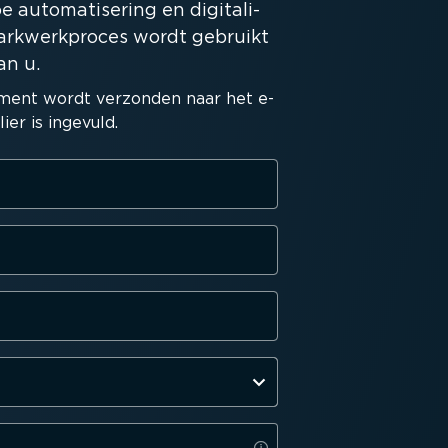
 automa­ti­sering en digita­li­
arkwerk­proces wordt gebruikt
an u.
ment wordt verzonden naar het e-
ier is ingevuld.