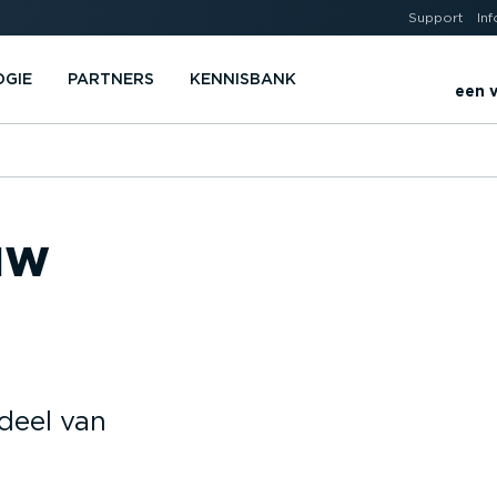
Support
Inf
OGIE
PARTNERS
KENNISBANK
een v
uw
rdeel van