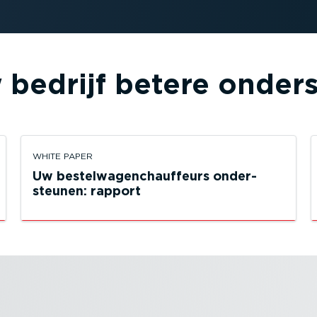
 bedrijf betere onder­
WHITE PAPER
Uw bestel­wa­gen­chauf­feurs onder­
steunen: rapport