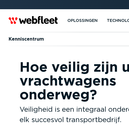
OPLOSSINGEN
TECHNOL
Kennis­centrum
Hoe veilig zijn 
vracht­wagens
onderweg?
Veiligheid is een integraal onde
elk succesvol trans­port­be­drijf.