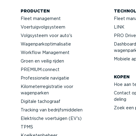
PRODUCTEN
TECHNOL
Fleet management
Fleet man
Voertuig­volg­systeem
LINK
Volgsysteem voor auto's
PRO Driver
Wagen­par­kop­ti­ma­li­satie
Dashboard
wagenpar
Workflow Management
Mobiele a
Groen en veilig rijden
PREMIUM.connect
KOPEN
Profes­si­onele navigatie
Hoe aan t
Kilome­ter­re­gi­stratie voor
wagenparken
Contact o
deling
Digitale tachograaf
Zoek een 
Tracking van bedrijfs­mid­delen
Elektrische voertuigen (EV's)
TPMS
Koelke­ten­beheer