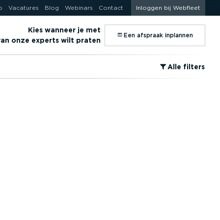
o
Vacatures
Blog
Webinars
Contact
Inloggen bij Webfleet
Kies wanneer je met
⁠Een afspraak inplannen
an onze experts wilt praten
⁠Alle filters