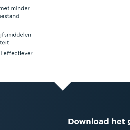
 met minder
toestand
fs­mid­delen
teit
l effectiever
Download het g