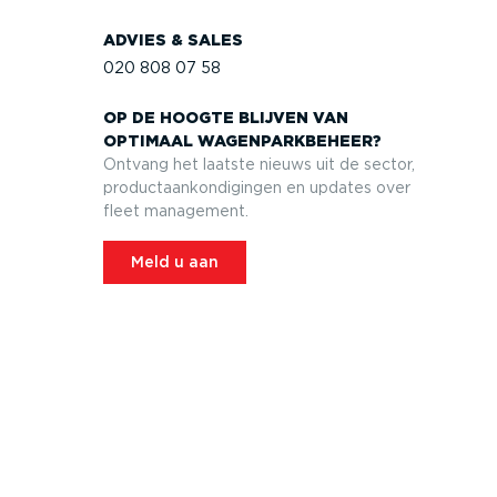
ADVIES & SALES
020 808 07 58
OP DE HOOGTE BLIJVEN VAN
OPTIMAAL WAGEN­PARK­BEHEER?
Ontvang het laatste nieuws uit de sector,
product­aan­kon­di­gingen en updates over
fleet management.
Meld u aan