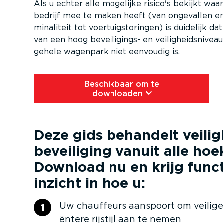
Als u echter alle mogelijke risico's bekijkt waar
be­drijf mee te maken heeft (van ongevallen en t
mi­na­liteit tot voertuig­sto­ringen) is duidelijk 
van een hoog bevei­li­gings- en veilig­heids­nivea
gehele wagenpark niet eenvoudig is.
Beschikbaar om te
downloaden⁠
Deze gids behandelt veilig
beveiliging vanuit alle hoe
Download nu en krijg func
inzicht in hoe u:
Uw chauffeurs aanspoort om veiliger
1
ëntere rijstijl aan te nemen