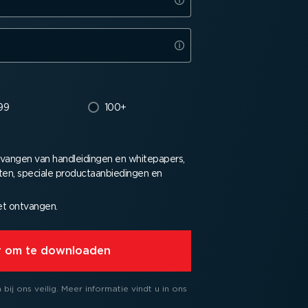
99
100+
tvangen van handlei­dingen en whitepapers,
n, speciale product­aan­bie­dingen en
iet ontvangen.
ar om te downloaden
bij ons veilig.
Meer informatie vindt u in ons