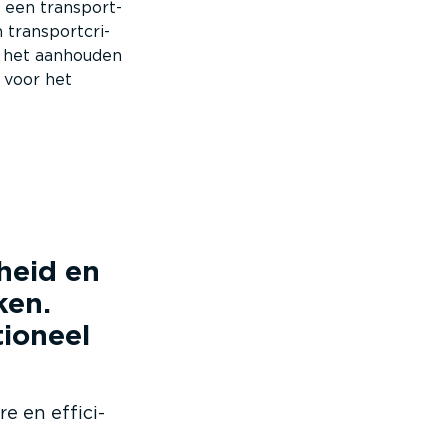
 een trans­port­
rans­port­cri­
dat het aanhouden
u voor het
heid en
ken.
tioneel
e en effici­