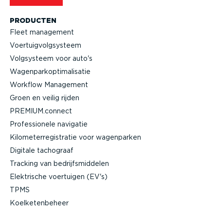
PRODUCTEN
Fleet management
Voertuig­volg­systeem
Volgsysteem voor auto's
Wagen­par­kop­ti­ma­li­satie
Workflow Management
Groen en veilig rijden
PREMIUM.connect
Profes­si­onele navigatie
Kilome­ter­re­gi­stratie voor wagenparken
Digitale tachograaf
Tracking van bedrijfs­mid­delen
Elektrische voertuigen (EV's)
TPMS
Koelke­ten­beheer