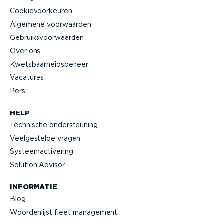
Cookie­voor­keuren
Algemene voorwaarden
Gebruiks­voor­waarden
Over ons
Kwets­baar­heids­beheer
Vacatures
Pers
HELP
Technische onder­steuning
Veelge­stelde vragen
Systeem­ac­ti­vering
Solution Advisor
INFORMATIE
Blog
Woorden­lijst fleet management