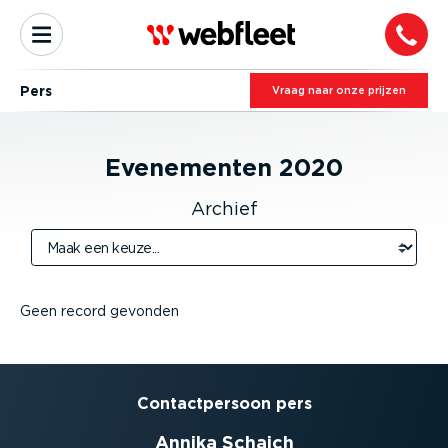
Pers
Vraag naar onze prijzen
Evenementen
2020
Archief
Geen record gevonden
Contact­persoon pers
Annika Schaich