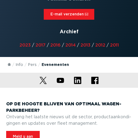
E-mail verzenden⁠
Archief
2023
/
2017
/
2016
/
2014
/
2013
/
2012
/
2011
Info
Pers
Evenementen
OP DE HOOGTE BLIJVEN VAN OPTIMAAL WAGEN­
PARK­BEHEER?
Ontvang het laatste nieuws uit de sector, product­aan­kon­di­
gingen en updates over fleet management.
Meld u aan