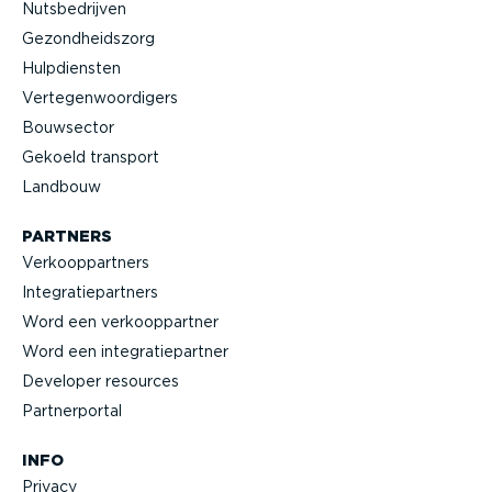
Nutsbe­drijven
Gezond­heidszorg
Hulpdiensten
Verte­gen­woor­digers
Bouwsector
Gekoeld transport
Landbouw
PARTNERS
Verkoop­partners
Integra­tie­partners
Word een verkoop­partner
Word een integra­tie­partner
Developer resources
Partner­portal
INFO
Privacy