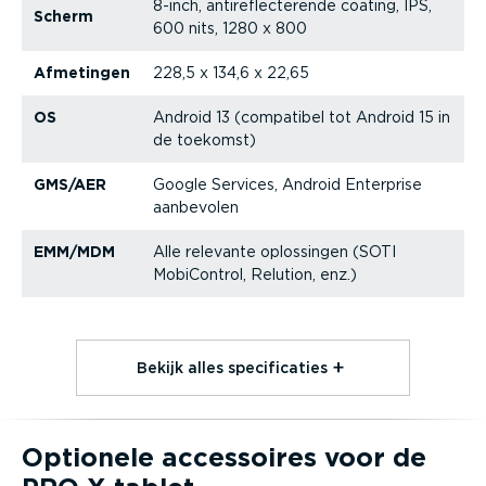
8-inch, antire­flec­te­rende coating, IPS,
Scherm
600 nits, 1280 x 800
Afmetingen
228,5 x 134,6 x 22,65
OS
Android 13 (compatibel tot Android 15 in
de toekomst)
GMS/AER
Google Services, Android Enterprise
aanbevolen
EMM/MDM
Alle relevante oplossingen (SOTI
MobiControl, Relution, enz.)
Bekijk alles speci­fi­caties⁠
Optionele accessoires voor de