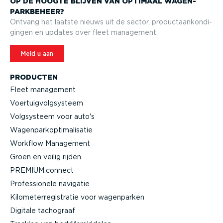
OP DE HOOGTE BLIJVEN VAN OPTIMAAL WAGEN­
PARK­BEHEER?
Ontvang het laatste nieuws uit de sector, product­aan­kon­di­
gingen en updates over fleet management.
Meld u aan
PRODUCTEN
Fleet management
Voertuig­volg­systeem
Volgsysteem voor auto's
Wagen­par­kop­ti­ma­li­satie
Workflow Management
Groen en veilig rijden
PREMIUM.connect
Profes­si­onele navigatie
Kilome­ter­re­gi­stratie voor wagenparken
Digitale tachograaf