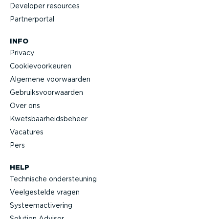
Developer resources
Partner­portal
INFO
Privacy
Cookie­voor­keuren
Algemene voorwaarden
Gebruiks­voor­waarden
Over ons
Kwets­baar­heids­beheer
Vacatures
Pers
HELP
Technische onder­steuning
Veelge­stelde vragen
Systeem­ac­ti­vering
Solution Advisor