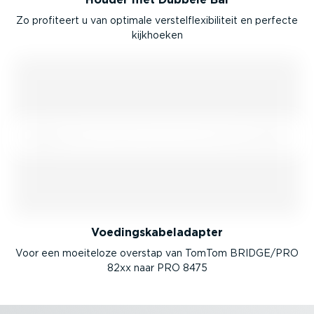
Zo profiteert u van optimale verstel­flexi­bi­liteit en perfecte
kijkhoeken
Voedings­ka­belad­apter
Voor een moeiteloze overstap van TomTom BRIDGE/PRO
82xx naar PRO 8475