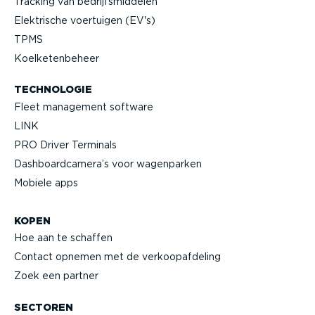
Tracking van bedrijfs­mid­delen
Elektrische voertuigen (EV's)
TPMS
Koelke­ten­beheer
TECHNOLOGIE
Fleet management software
LINK
PRO Driver Terminals
Dashboard­camera’s voor wagenparken
Mobiele apps
KOPEN
Hoe aan te schaffen
Contact opnemen met de verkoop­af­deling
Zoek een partner
SECTOREN