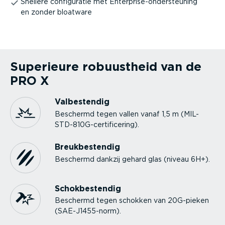
Snellere confi­gu­ratie met Enter­pri­se-on­der­steuning
en zonder bloatware
Superieure robuustheid van de
PRO X
Valbe­stendig
Beschermd tegen vallen vanaf 1,5 m (MIL-
STD-810G-cer­ti­fi­cering).
Breuk­be­stendig
Beschermd dankzij gehard glas (niveau 6H+).
Schok­be­stendig
Beschermd tegen schokken van 20G-pieken
(SAE-J1455-norm).