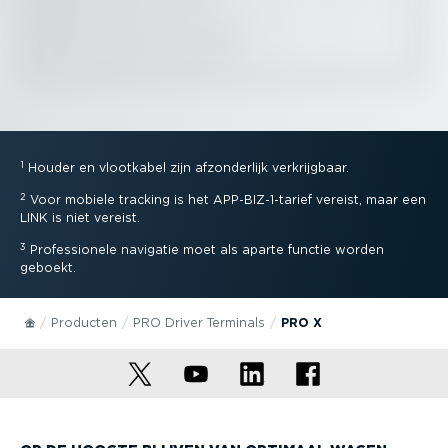
1
Houder en vlootkabel zijn afzon­derlijk verkrijgbaar.
2
Voor mobiele tracking is het APP-BIZ-1-tarief vereist, maar een
LINK is niet vereist.
3
Profes­si­onele navigatie moet als aparte functie worden
geboekt.
Producten
PRO Driver Terminals
PRO X