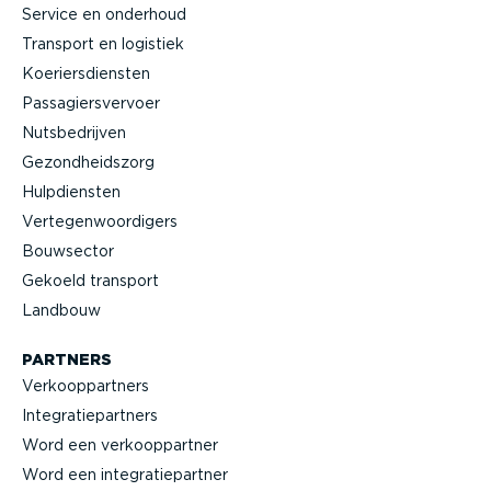
Service en onderhoud
Transport en logistiek
Koeriers­diensten
Passa­giers­vervoer
Nutsbe­drijven
Gezond­heidszorg
Hulpdiensten
Verte­gen­woor­digers
Bouwsector
Gekoeld transport
Landbouw
PARTNERS
Verkoop­partners
Integra­tie­partners
Word een verkoop­partner
Word een integra­tie­partner