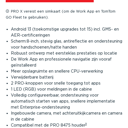
PRO X vereist een simkaart (om de Work App en TomTom
GO Fleet te gebruiken).
Android 13 (toekomstige upgrades tot 15) incl. GMS- en
AER-cer­ti­fi­ce­ringen
Scherm:8-inch, stevig glas, antire­flectie en onder­steuning
voor handschoenen/natte handen
Robuust ontwerp met eersteklas prestaties op locatie
De Work App en profes­si­onele navigatie zijn vooraf
geïnstal­leerd
Meer opslag­ruimte en snellere CPU-ver­werking
Verwij­derbare batterij
2 PRO-knoppen voor snelle toegang tot apps
1 LED (RGB) voor meldingen in de cabine
Volledig confi­gu­reerbaar, onder­steuning voor
automatisch starten van apps, snellere imple­men­tatie
met Enter­pri­se-on­der­steuning​
Ingebouwde camera, met achter­uit­kijk­camera en camera
in de cabine
1
Compatibel met de PRO 8475 houder