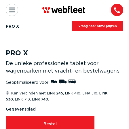
PRO X
Vraag naar onze prijzen
PRO X
De unieke profes­si­onele tablet voor
wagenparken met vracht- en bestel­wagens
Geopti­ma­li­seerd voor
Kan verbinden met
LINK 245
, LINK 410, LINK 510,
LINK
530
, LINK 710,
LINK 740
.
Gegevensblad
Bestel