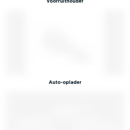
Voorruit­houder
Auto-op­lader