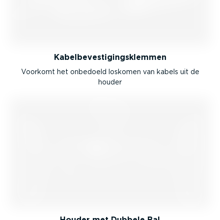
Kabel­be­ves­ti­gings­klemmen
Voorkomt het onbedoeld loskomen van kabels uit de
houder
Houder met Dubbele Bal