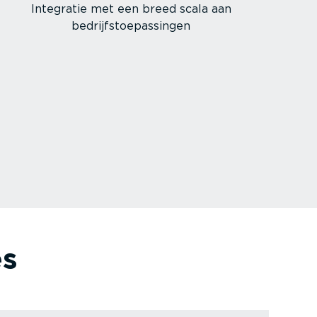
Integratie met een breed scala aan
bedrijfs­toe­pas­singen
es