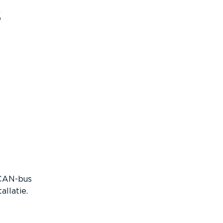
s
CAN-bus
llatie.