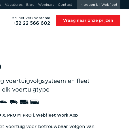
o
Vacatures
Blog
Webinars
Contact
Inloggen bij Webfleet
Bel het verkoopteam
Vraag naar onze prijzen
+32 22 566 602
0
g voertuig­volg­systeem en fleet
elk voertuigtype
 X
,
PRO M
,
PRO i
,
Webfleet Work App
.
 het voertuig voor betrouwbaar volgen van