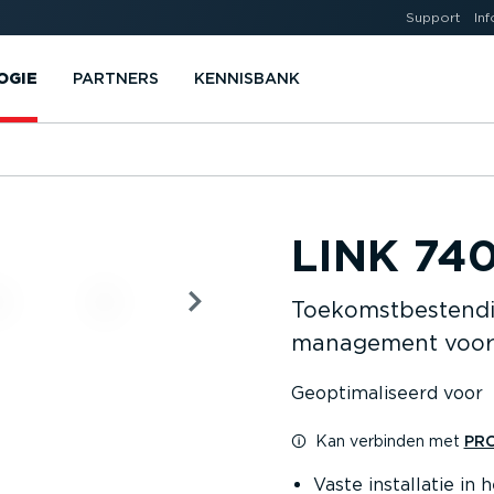
Support
Inf
OGIE
PARTNERS
KENNISBANK
LINK 74
Toekomst­be­stendi
management voor 
Geopti­ma­li­seerd voor
Kan verbinden met
PRO
Vaste installatie in