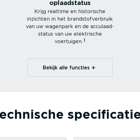
oplaad­status
Krijg realtime en historische
inzichten in het brand­stof­ver­bruik
van uw wagenpark en de acculaad­
status van uw elektrische
1
voertuigen.
Bekijk alle functies⁠
echnische speci­fi­cati