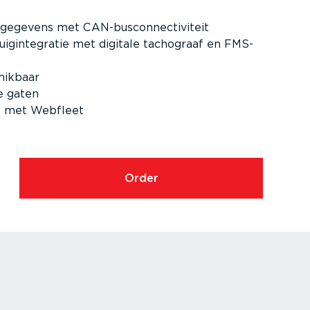
ge­gevens met CAN-bus­con­nec­ti­viteit
i­gin­te­gratie met digitale tachograaf en FMS-
hikbaar
e gaten
e met Webfleet
Order