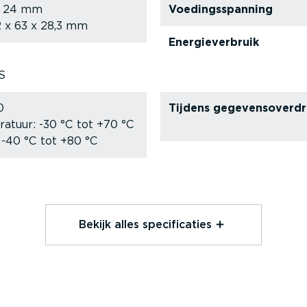
 x 24 mm
Voedingsspanning
2 x 63 x 28,3 mm
Energie­ver­bruik
S
0
Tijdens gegevens­over­d
ratuur: -30 °C tot +70 °C
: -40 °C tot +80 °C
Bekijk alles speci­fi­caties⁠