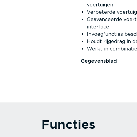
voertuigen
Verbeterde voertuig­
Geavan­ceerde voertu
in­terface
Invoeg­functies besc
Houdt rijgedrag in d
Werkt in combinati
Gegevensblad
Functies