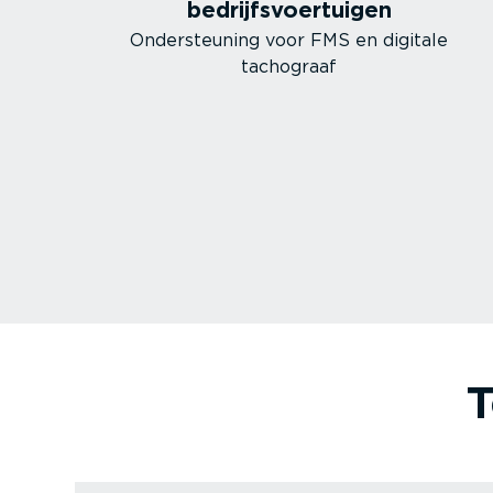
bedrijfs­voer­tuigen
Onder­steuning voor FMS en digitale
tachograaf
T