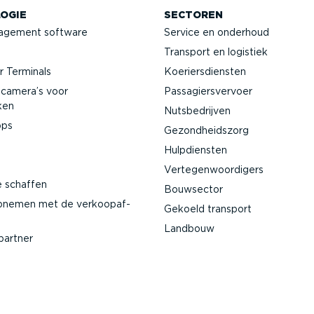
OGIE
SECTOREN
agement software
Service en onderhoud
Transport en logistiek
 Terminals
Koeriers­diensten
­camera’s voor
Passa­giers­vervoer
ken
Nutsbe­drijven
pps
Gezond­heidszorg
Hulpdiensten
Verte­gen­woor­digers
e schaffen
Bouwsector
pnemen met de verkoop­af­
Gekoeld transport
Landbouw
partner