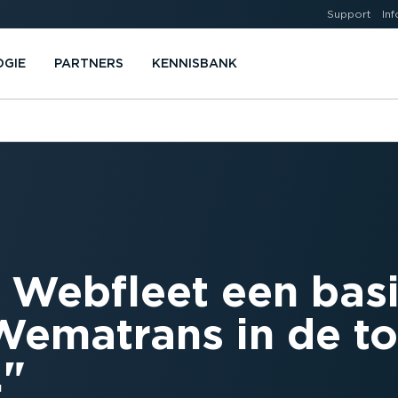
Support
Inf
OGIE
PARTNERS
KENNISBANK
 Webfleet een basi
Wematrans in de t
.