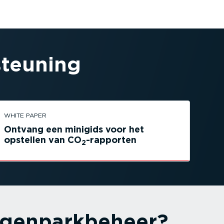
steuning
WHITE PAPER
Ontvang een minigids voor het
opstellen van CO
-rapporten
2
gen­park­beheer?