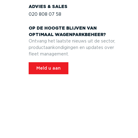
ADVIES & SALES
020 808 07 58
OP DE HOOGTE BLIJVEN VAN
OPTIMAAL WAGEN­PARK­BEHEER?
Ontvang het laatste nieuws uit de sector,
product­aan­kon­di­gingen en updates over
fleet management.
Meld u aan