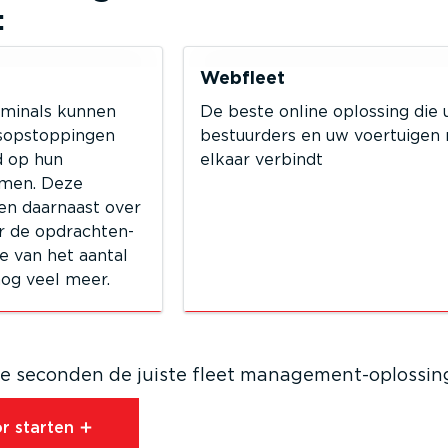
:
Webfleet
rminals kunnen
De beste online oplossing die 
­op­stop­pingen
bestuurders en uw voertuigen
d op hun
elkaar verbindt
men. Deze
n daarnaast over
r de opdrach­ten­
ie van het aantal
og veel meer.
 seconden de juiste fleet manage­ment-op­lossin
r starten⁠