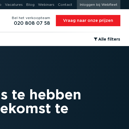
o
Vacatures
Blog
Webinars
Contact
Inloggen bij Webfleet
Bel het verkoopteam
Vraag naar onze prijzen
020 808 07 58
⁠Alle filters
s te hebben
oekomst te