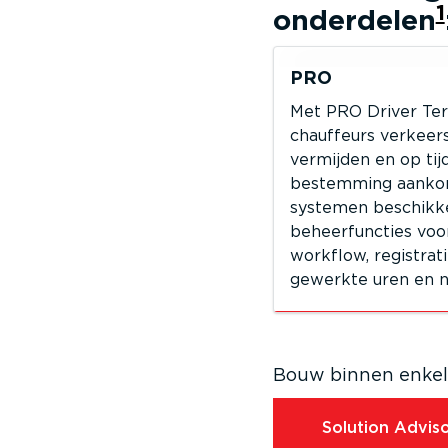
1
onderdelen
PRO
Met PRO Driver Te
chauffeurs verkeers
vermijden en op tij
bestemming aanko
systemen beschikke
beheer­functies voo
workflow, registrat
gewerkte uren en n
Bouw binnen enkele
Solution Adviso