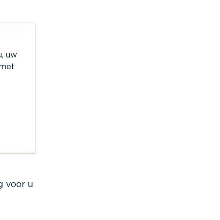
u, uw
 met
g voor u