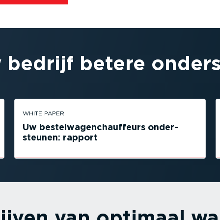
 bedrijf betere onder­
WHITE PAPER
Uw bestel­wa­gen­chauf­feurs onder­
steunen: rapport
ijven van optimaal wa