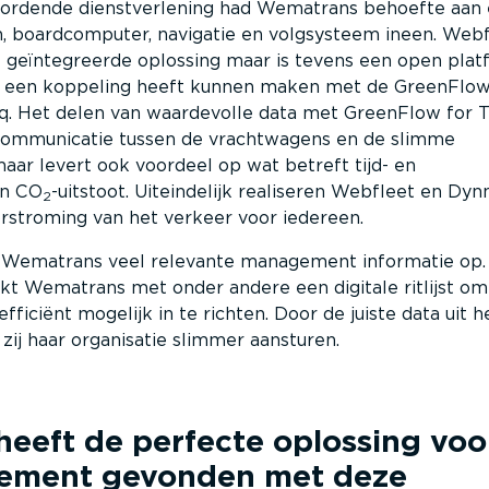
ordende dienstverlening had Wematrans behoefte aan
, boardcomputer, navigatie en volgsysteem ineen. Webf
e geïntegreerde oplossing maar is tevens een open pla
een koppeling heeft kunnen maken met de GreenFlow
q. Het delen van waardevolle data met GreenFlow for T
communicatie tussen de vrachtwagens en de slimme
maar levert ook voordeel op wat betreft tijd- en
en CO
-uitstoot. Uiteindelijk realiseren Webfleet en Dyn
2
rstroming van het verkeer voor iedereen.
 Wematrans veel relevante management informatie op.
kt Wematrans met onder andere een digitale ritlijst om
fficiënt mogelijk in te richten. Door de juiste data uit h
zij haar organisatie slimmer aansturen.
heeft de perfecte oplossing voo
gement gevonden met deze