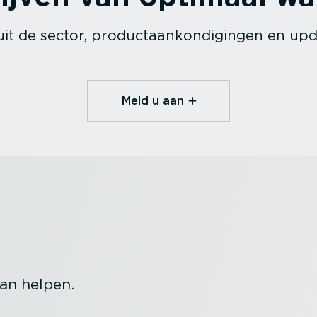
it de sector, product­aan­kon­di­gingen en u
Meld u aan
an helpen.