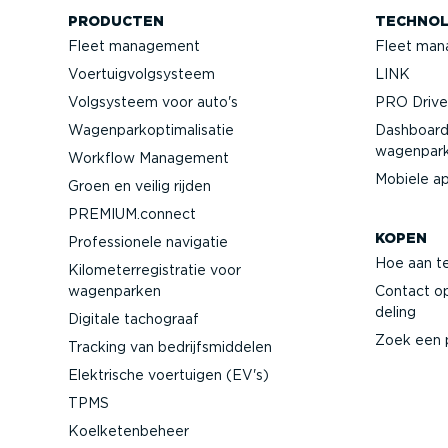
PRODUCTEN
TECHNOL
Fleet management
Fleet man
Voertuig­volg­systeem
LINK
Volgsysteem voor auto's
PRO Driver
Wagen­par­kop­ti­ma­li­satie
Dashboard
wagenpar
Workflow Management
Mobiele a
Groen en veilig rijden
PREMIUM.connect
KOPEN
Profes­si­onele navigatie
Hoe aan t
Kilome­ter­re­gi­stratie voor
wagenparken
Contact o
deling
Digitale tachograaf
Zoek een 
Tracking van bedrijfs­mid­delen
Elektrische voertuigen (EV's)
TPMS
Koelke­ten­beheer