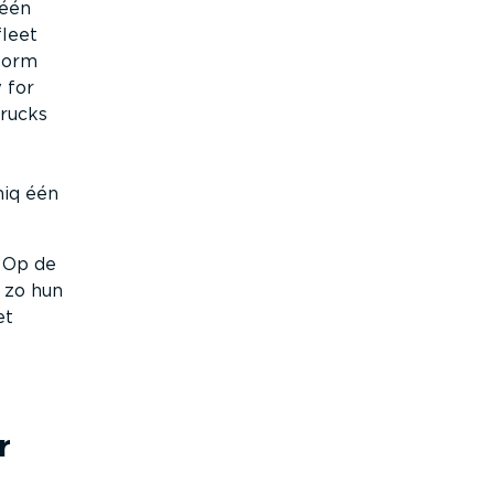
 één
leet
tform
 for
rucks
niq één
 Op de
 zo hun
et
r