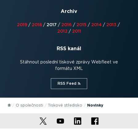
Archiv
2019
/
2018
/
2017
/
2016
/
2015
/
2014
/
2013
/
2012
/
2011
RSS kanál
Stáhnout poslední tiskové zprávy Webfleet ve
formátu XML
RSS Feed⁠
O společnosti
Tiskové středisko
Novinky