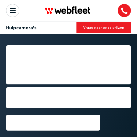
Hulpcamera's
Vraag naar onze prijzen
HULPCAMERA’S - VOOR DE
SPIEGELS, HET INTERIEUR
& ACHTER­UIT­KIJK­TOE­PAS­
SINGEN
Krijg volledig inzicht in gebeur­te­nissen.
Beveilig uw wagenpark en verlaag de
kosten.
Demo aanvragen