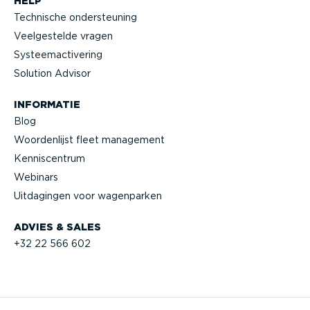
HELP
Technische onder­steuning
Veelge­stelde vragen
Systeem­ac­ti­vering
Solution Advisor
INFORMATIE
Blog
Woorden­lijst fleet management
Kennis­centrum
Webinars
Uitdagingen voor wagenparken
ADVIES & SALES
+32 22 566 602