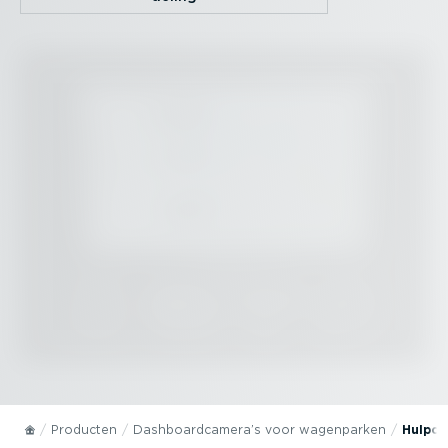
Producten
Dashboard­camera’s voor wagenparken
Hulpca