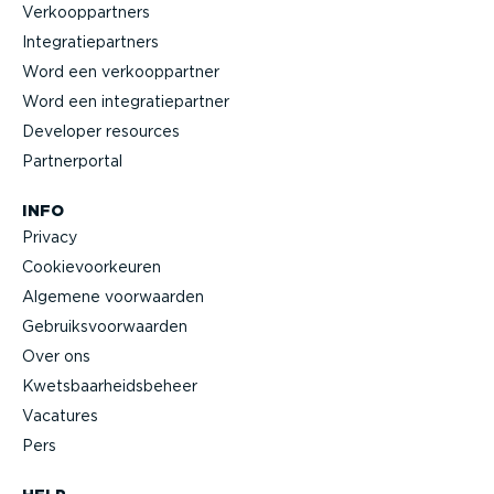
Verkoop­partners
Integra­tie­partners
Word een verkoop­partner
Word een integra­tie­partner
Developer resources
Partner­portal
INFO
Privacy
Cookie­voor­keuren
Algemene voorwaarden
Gebruiks­voor­waarden
Over ons
Kwets­baar­heids­beheer
Vacatures
Pers