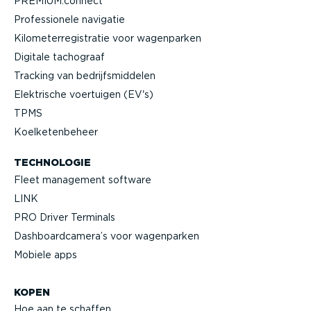
PREMIUM.connect
Profes­si­onele navigatie
Kilome­ter­re­gi­stratie voor wagenparken
Digitale tachograaf
Tracking van bedrijfs­mid­delen
Elektrische voertuigen (EV's)
TPMS
Koelke­ten­beheer
TECHNOLOGIE
Fleet management software
LINK
PRO Driver Terminals
Dashboard­camera’s voor wagenparken
Mobiele apps
KOPEN
Hoe aan te schaffen