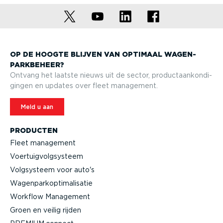
OP DE HOOGTE BLIJVEN VAN OPTIMAAL WAGEN­
PARK­BEHEER?
Ontvang het laatste nieuws uit de sector, product­aan­kon­di­
gingen en updates over fleet management.
Meld u aan
PRODUCTEN
Fleet management
Voertuig­volg­systeem
Volgsysteem voor auto's
Wagen­par­kop­ti­ma­li­satie
Workflow Management
Groen en veilig rijden