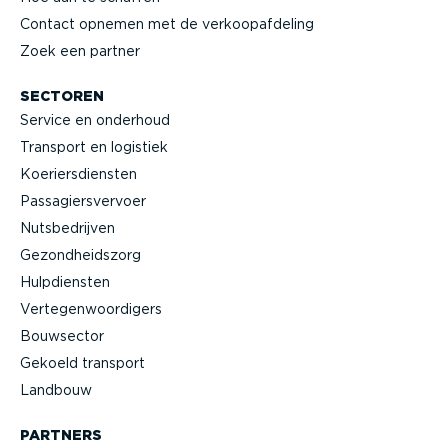
Contact opnemen met de verkoop­af­deling
Zoek een partner
SECTOREN
Service en onderhoud
Transport en logistiek
Koeriers­diensten
Passa­giers­vervoer
Nutsbe­drijven
Gezond­heidszorg
Hulpdiensten
Verte­gen­woor­digers
Bouwsector
Gekoeld transport
Landbouw
PARTNERS