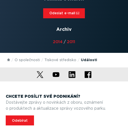
Odeslat e-mail⁠
Archiv
2014
/
2011
O společnosti
Tiskové středisko
Události
CHCETE POSÍLIT SVÉ PODNIKÁNÍ?
Dostávejte zprávy o novinkách z oboru, oznámení
o produktech a aktualizace správy vozového parku.
Odebírat