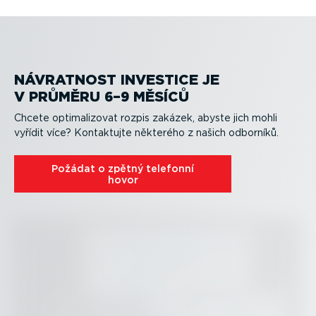
Sledování paliva v reálném čase a viditelnost stylu jízdy
parku a lepší plánování úkonů údržby.
vylepšení stylu jízdy a zvýšení bezpečnosti.
předpisy ohledně tachografu a doby řízení.
pomáhají snížit náklady i emise uhlíku.
Správa vozidla
Správa řidičů
Podpora dodržování předpisů
Úspora paliva
NÁVRATNOST INVESTICE JE
V PRŮMĚRU 6–9 MĚSÍCŮ
Chcete optima­li­zovat rozpis zakázek, abyste jich mohli
vyřídit více? Kontaktujte některého z našich odborníků.
Požádat o zpětný telefonní
hovor