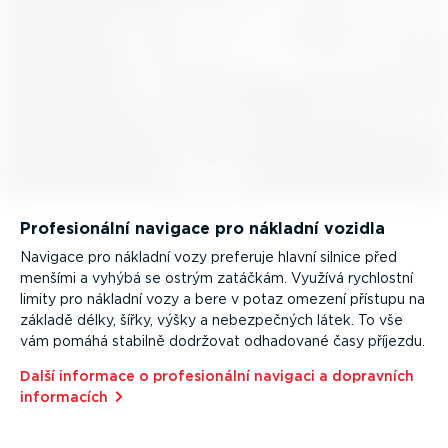
Profe­si­o­nální navigace pro nákladní vozidla
Navigace pro nákladní vozy preferuje hlavní silnice před
menšími a vyhýbá se ostrým zatáčkám. Využívá rychlostní
limity pro nákladní vozy a bere v potaz omezení přístupu na
základě délky, šířky, výšky a nebez­pečných látek. To vše
vám pomáhá stabilně dodržovat odhadované časy příjezdu.
Další informace o profe­si­o­nální navigaci a dopravních
informacích