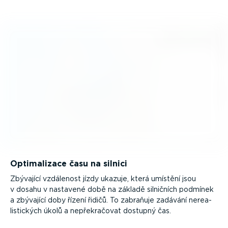
Optima­lizace času na silnici
Zbývající vzdálenost jízdy ukazuje, která umístění jsou
v dosahu v nastavené době na základě silničních podmínek
a zbývající doby řízení řidičů. To zabraňuje zadávání nerea­
lis­tických úkolů a nepře­kra­čovat dostupný čas.