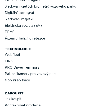
Profe­si­o­nální navigace
Sledování ujetých kilometrů vozového parku
Digitální tachograf
Sledování majetku
Elektrická vozidla (EV)
TPMS
Řízení chladicího řetězce
TECHNOLOGIE
Webfleet
LINK
PRO Driver Terminals
Palubní kamery pro vozový park
Mobilní aplikace
ZAKOUPIT
Jak koupit
Kontaktovat prodejce