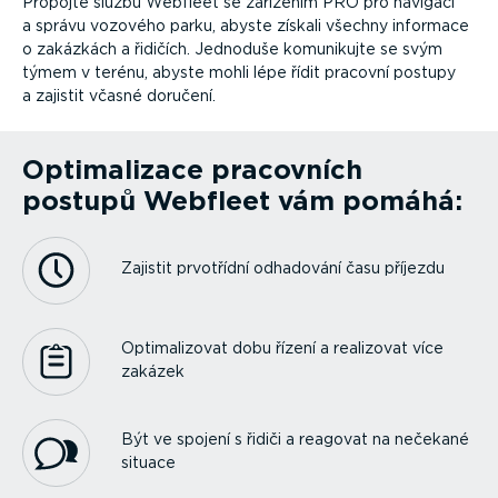
Propojte službu Webfleet se zařízením PRO pro navigaci
a správu vozového parku, abyste získali všechny informace
o zakázkách a řidičích. Jednoduše komunikujte se svým
týmem v terénu, abyste mohli lépe řídit pracovní postupy
a zajistit včasné doručení.
Optima­lizace pracovních
postupů Webfleet vám pomáhá:
Zajistit prvotřídní odhadování času příjezdu
Optima­li­zovat dobu řízení a realizovat více
zakázek
Být ve spojení s řidiči a reagovat na nečekané
situace