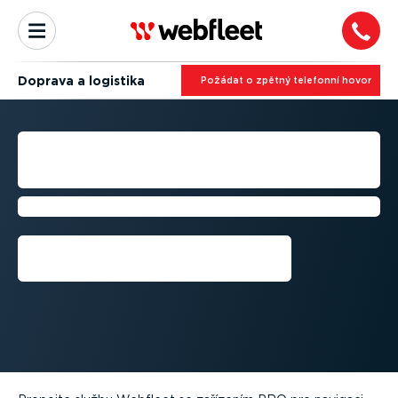
Doprava a logistika
Požádat o zpětný telefonní hovor
OPTIMA­LIZACE
PRACOVNÍCH POSTUPŮ
Doručujte včas
Požádat o zpětný telefonní
hovor