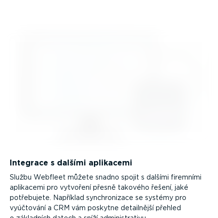
Integrace s dalšími aplikacemi
Službu Webfleet můžete snadno spojit s dalšími firemními
aplikacemi pro vytvoření přesně takového řešení, jaké
potřebujete. Například synchro­nizace se systémy pro
vyúčtování a CRM vám poskytne detailnější přehled
o základních datech a sníží adminis­trativu.