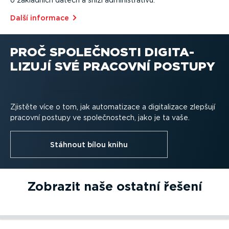
Další informace
PROČ SPOLEČNOSTI DIGITA­
LIZUJÍ SVÉ PRACOVNÍ POSTUPY
Zjistěte více o tom, jak automa­tizace a digita­lizace zlepšují
pracovní postupy ve společ­nostech, jako je ta vaše.
Stáhnout bílou knihu
Zobrazit naše ostatní řešení
Další informace⁠
Správa vozidla
Další informace⁠
Správa řidičů
Další informace⁠
Podpora dodržování předpisů
Další informace⁠
Úspora paliva
Sledování pomocí GPS, monito­rování stavu vozového
Identi­fikace řidiče, podpora pracovní doby a výkonu,
Kompletní sada nástrojů, která vám pomůže dodržovat