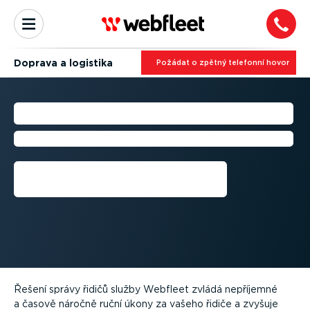
Doprava a logistika
Požádat o zpětný telefonní hovor
SPRÁVA ŘIDIČŮ
Poskytněte řidičům potřebnou podporu
Požádat o zpětný telefonní
hovor
Řešení správy řidičů služby Webfleet zvládá nepříjemné
a časově náročně ruční úkony za vašeho řidiče a zvyšuje