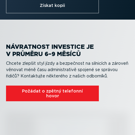
Získat kopii
NÁVRATNOST INVESTICE JE
V PRŮMĚRU 6–9 MĚSÍCŮ
Chcete zlepšit styl jízdy a bezpečnost na silnicích a zároveň
věnovat méně času adminis­trativě spojené se správou
řidičů? Kontaktujte některého z našich odborníků.
Požádat o zpětný telefonní
hovor