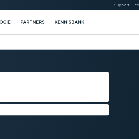
Support
Inf
OGIE
PARTNERS
KENNISBANK
 VAN
EN