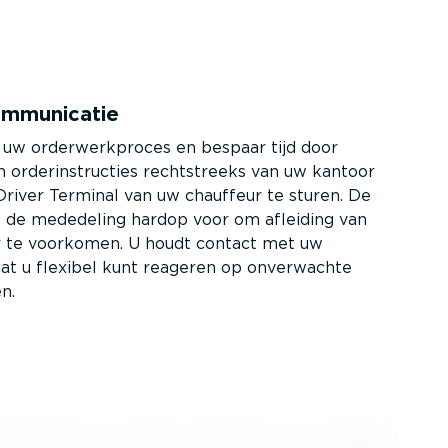
mmu­ni­catie
 uw order­werk­proces en bespaar tijd door
 order­in­structies recht­streeks van uw kantoor
river Terminal van uw chauffeur te sturen. De
t de mededeling hardop voor om afleiding van
r te voorkomen. U houdt contact met uw
dat u flexibel kunt reageren op onverwachte
en.