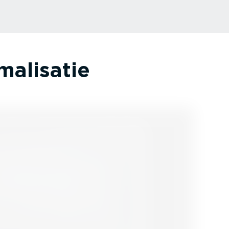
a­li­satie