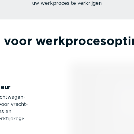
uw werkproces te verkrijgen
voor werkpro­cesop­ti­m
feur
ht­wa­gen­
 voor vracht­
es en
tijd­re­gi­