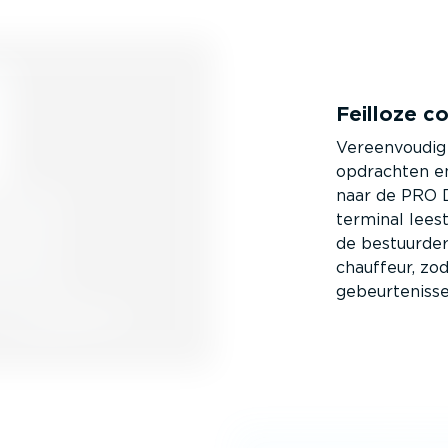
Feilloze co
Vereen­voudig
opdrachten en
naar de PRO D
terminal lees
de bestuurde
chauffeur, zo
gebeur­te­niss