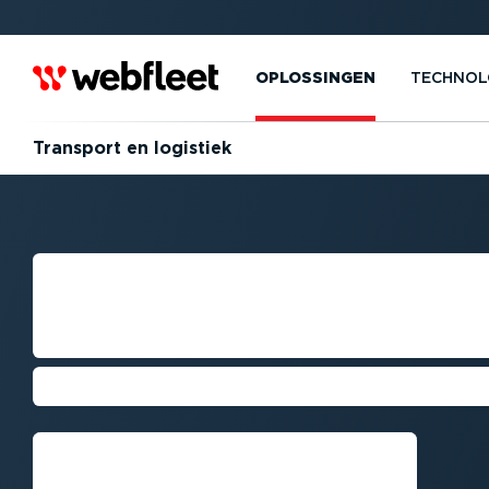
OPLOSSINGEN
TECHNOL
Transport en logistiek
OPTIMA­LI­SATIE
WERKPRO­CESS
Lever op tijd
Bel mij terug