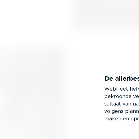
De allerbe
Webfleet help
bekroonde ver
sultaat van n
volgens plan
maken en opd