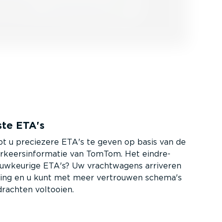
ste ETA's
t u preciezere ETA's te geven op basis van de
keers­in­for­matie van TomTom. Het eindre­
auwkeurige ETA's? Uw vracht­wagens arriveren
ning en u kunt met meer vertrouwen schema's
rachten voltooien.