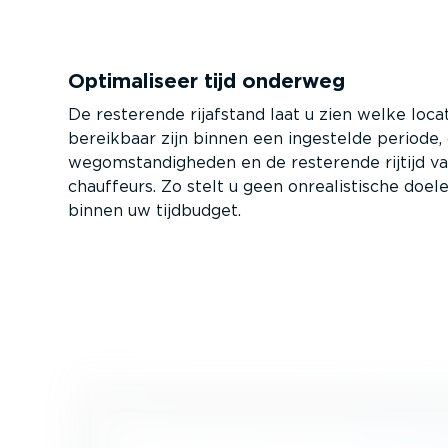
Optima­liseer tijd onderweg
De resterende rijafstand laat u zien welke loca
bereikbaar zijn binnen een ingestelde periode,
wegom­stan­dig­heden en de resterende rijtijd v
chauffeurs. Zo stelt u geen onrea­lis­tische doele
binnen uw tijdbudget.