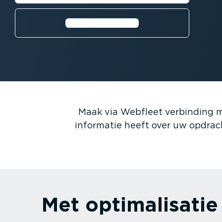
⁠Bekijk de video
Maak via Webfleet verbinding 
informatie heeft over uw opdra
Met optima­li­sat