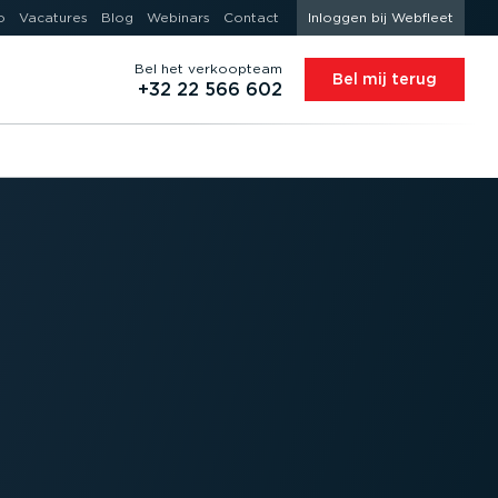
o
Vacatures
Blog
Webinars
Contact
Inloggen bij Webfleet
Bel het verkoopteam
Bel mij terug
+32 22 566 602