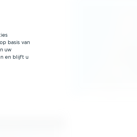
ties
 op basis van
an uw
n en blijft u