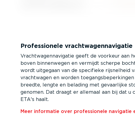
Profes­si­onele vracht­wa­gen­na­vi­gatie
Vracht­wa­gen­na­vi­gatie geeft de voorkeur aan
boven binnenwegen en vermijdt scherpe bochte
wordt uitgegaan van de specifieke rijsnelheid 
vrachtwagen en worden toegangs­be­per­kingen 
breedte, lengte en belading met gevaarlijke sto
genomen. Dat draagt er allemaal aan bij dat u 
ETA's haalt.
Meer informatie over profes­si­onele navigatie