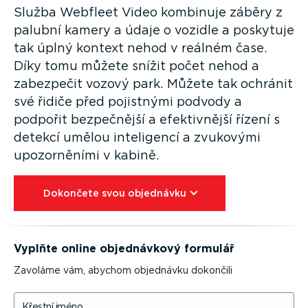
Služba Webfleet Video kombinuje záběry z
palubní kamery a údaje o vozidle a poskytuje
tak úplný kontext nehod v reálném čase.
Díky tomu můžete snížit počet nehod a
zabezpečit vozový park. Můžete tak ochránit
své řidiče před pojistnými podvody a
podpořit bezpečnější a efektiv­nější řízení s
detekcí umělou inteligencí a zvukovými
upozor­něními v kabině.
Dokončete svou objednávku⁠
Vyplňte online objed­návkový formulář
Zavoláme vám, abychom objednávku dokončili
Křestní jméno