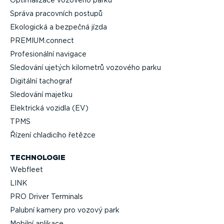
Optima­lizace vozového parku
Správa pracovních postupů
Ekologická a bezpečná jízda
PREMIUM.connect
Profe­si­o­nální navigace
Sledování ujetých kilometrů vozového parku
Digitální tachograf
Sledování majetku
Elektrická vozidla (EV)
TPMS
Řízení chladicího řetězce
TECHNOLOGIE
Webfleet
LINK
PRO Driver Terminals
Palubní kamery pro vozový park
Mobilní aplikace