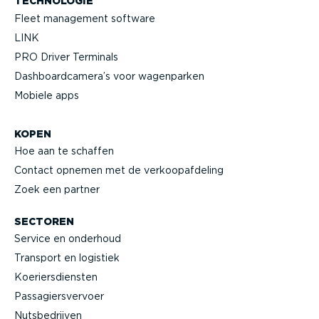
TECHNOLOGIE
Fleet management software
LINK
PRO Driver Terminals
Dashboard­camera’s voor wagenparken
Mobiele apps
KOPEN
Hoe aan te schaffen
Contact opnemen met de verkoop­af­deling
Zoek een partner
SECTOREN
Service en onderhoud
Transport en logistiek
Koeriers­diensten
Passa­giers­vervoer
Nutsbe­drijven