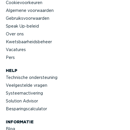
Cookie­voor­keuren
Algemene voorwaarden
Gebruiks­voor­waarden
Speak Up-beleid
Over ons
Kwets­baar­heids­beheer
Vacatures
Pers
HELP
Technische onder­steuning
Veelge­stelde vragen
Systeem­ac­ti­vering
Solution Advisor
Bespa­rings­cal­cu­lator
INFORMATIE
Blog