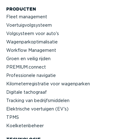
PRODUCTEN
Fleet management
Voertuig­volg­systeem
Volgsysteem voor auto's
Wagen­par­kop­ti­ma­li­satie
Workflow Management
Groen en veilig rijden
PREMIUM.connect
Profes­si­onele navigatie
Kilome­ter­re­gi­stratie voor wagenparken
Digitale tachograaf
Tracking van bedrijfs­mid­delen
Elektrische voertuigen (EV's)
TPMS
Koelke­ten­beheer