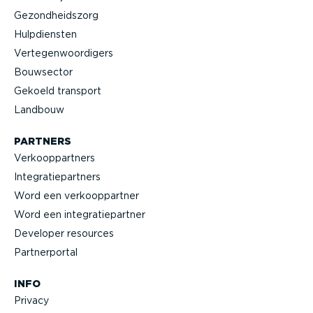
Gezond­heidszorg
Hulpdiensten
Verte­gen­woor­digers
Bouwsector
Gekoeld transport
Landbouw
PARTNERS
Verkoop­partners
Integra­tie­partners
Word een verkoop­partner
Word een integra­tie­partner
Developer resources
Partner­portal
INFO
Privacy