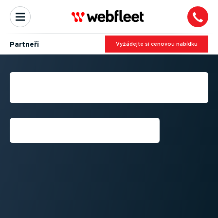
Partneři
Vyžádejte si cenovou nabídku
STAŇTE SE OBCHODNÍM
PARTNEREM
Přihlášení⁠