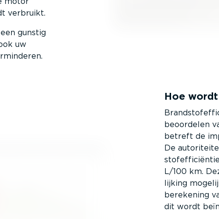
e motor
t verbruikt.
leen gunstig
 ook uw
erminderen.
Hoe wordt b
Brand­stofef­f
beoordelen va
betreft de imp
De autori­tei
stofef­fi­ci­ën
L/100 km. De
lijking mogeli
berekening van
dit wordt beï