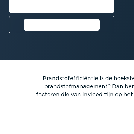
Demo aanvragen
Vraag een gratis proefversie
aan⁠
Brand­stofef­fi­ci­ëntie is de hoe
brand­stof­ma­na­gement? Dan bent
factoren die van invloed zijn op het 