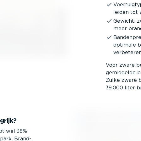
Voertuigty
leiden tot 
Gewicht: z
meer bran
Banden­pre
optimale ba
verbetere
Voor zware be
gemiddelde br
Zulke zware be
39.000 liter b
grijk?
tot wel 38%
park. Brand­