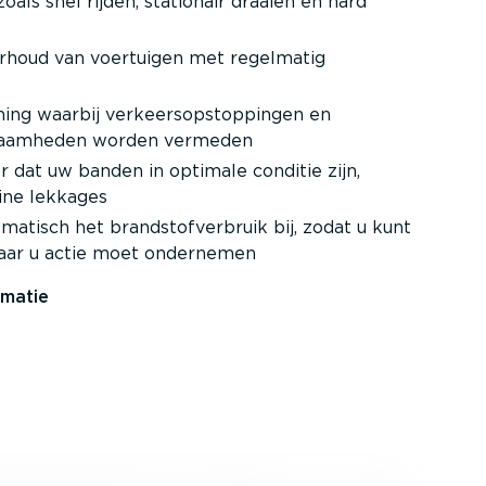
zoals snel rijden, stationair draaien en hard
rhoud van voertuigen met regelmatig
ning waarbij verkeers­op­stop­pingen en
aam­heden worden vermeden
r dat uw banden in optimale conditie zijn,
ine lekkages
ma­tisch het brand­stof­ver­bruik bij, zodat u kunt
aar u actie moet ondernemen
rmatie