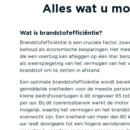
Alles wat u moe
Wat is brand­stofef­fi­ci­ëntie?
Brand­stofef­fi­ci­ëntie is een cruciale factor, zo
behoud als economische besparingen. Het mee
die een voertuig kan afleggen op één liter benz
als weerspie­geling van het vermogen van het 
brandstof om te zetten in afstand.
Een optimale brand­stofef­fi­ci­ëntie wordt bereik
gemiddelde snelheden: voor de meeste perso­n
kleine bedrijfs­voer­tuigen is dit ongeveer 65 t
per uur. Bij dit toerental­bereik werkt de motor
mogelijk, waarbij het vermogen en het brand­stof
evenwicht zijn. Een snelheid van meer dan 80 
uur leidt doorgaans tot een hogere aerody­na­m