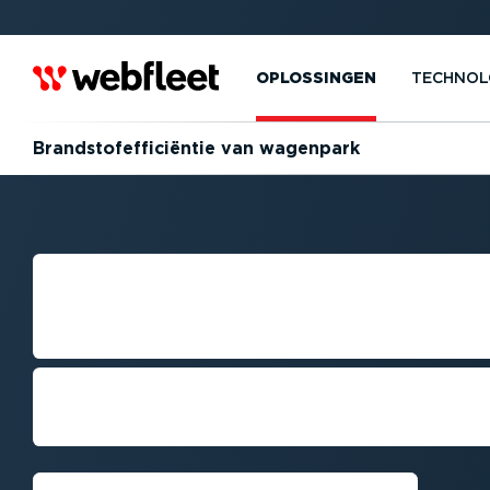
OPLOSSINGEN
TECHNOL
Brand­stofef­fi­ci­ëntie van wagenpark
BRAND­STOFEF­FI
WAGENPARK
Verlaag uw brand­stof­kosten en zo
pro­cessen