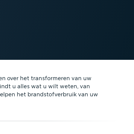
gen over het trans­for­meren van uw
indt u alles wat u wilt weten, van
helpen het brand­stof­ver­bruik van uw