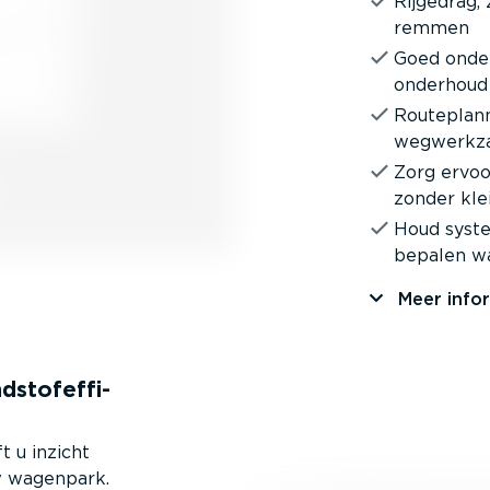
Rijgedrag, 
remmen
Goed onde
onderhoud
Route­plan
wegwerk­z
Zorg ervoo
zonder kle
Houd syste­
bepalen w
Meer info
­stofef­fi­
t u inzicht
uw wagenpark.