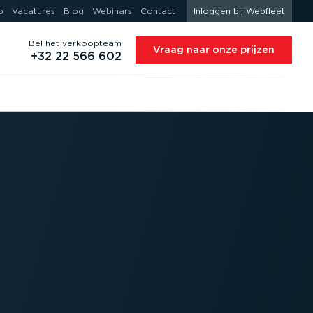
o
Vacatures
Blog
Webinars
Contact
Inloggen bij Webfleet
Bel het verkoopteam
Vraag naar onze prijzen
+32 22 566 602