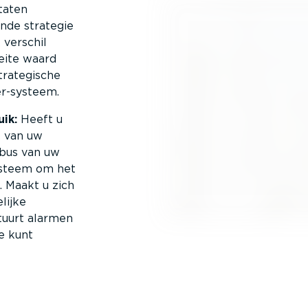
taten
nde strategie
 verschil
oeite waard
rate­gische
r-­systeem.
uik:
Heeft u
ik van uw
bus van uw
ysteem om het
n. Maakt u zich
lijke
tuurt alarmen
ie kunt