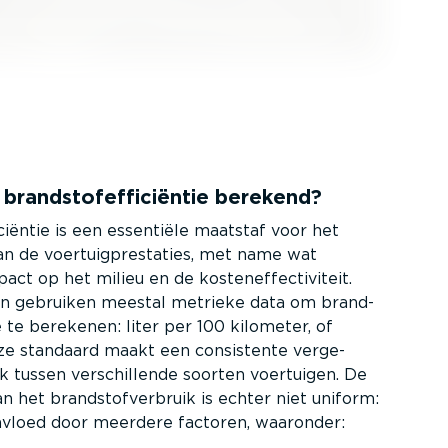
rand­stofef­fi­ci­ëntie berekend?
i­ci­ëntie is een essentiële maatstaf voor het
n de voertuig­pres­taties, met name wat
act op het milieu en de kosten­ef­fec­ti­viteit.
ten gebruiken meestal metrieke data om brand­
tie te berekenen: liter per 100 kilometer, of
ze standaard maakt een consistente verge­
jk tussen verschil­lende soorten voertuigen. De
 het brand­stof­ver­bruik is echter niet uniform:
nvloed door meerdere factoren, waaronder: