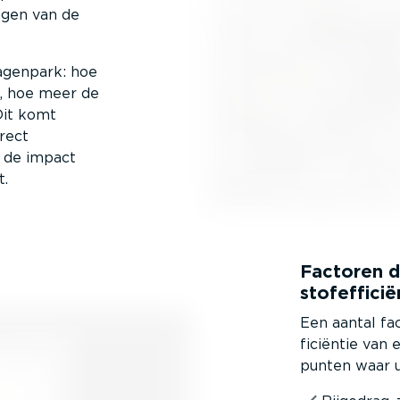
rlagen van de
agenpark: hoe
n, hoe meer de
Dit komt
irect
 de impact
t.
Factoren d
stofef­fi­ci­
Een aantal fac
fi­ci­ëntie va
punten waar 