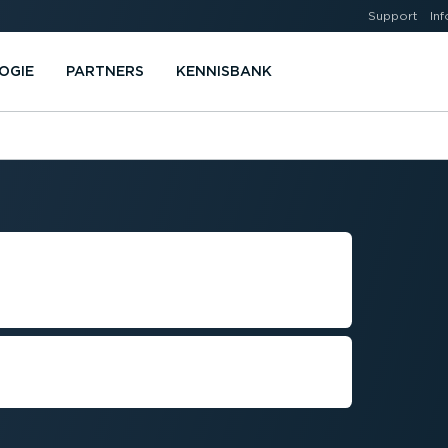
Support
Inf
OGIE
PARTNERS
KENNISBANK
­CI­ËNTIE VAN
rg voor duurzamere bedrijfs­