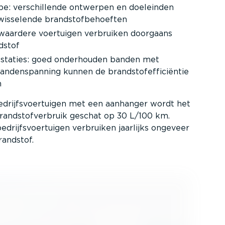
pe: verschil­lende ontwerpen en doeleinden
wisselende brand­stof­be­hoeften
waardere voertuigen verbruiken doorgaans
dstof
s­taties: goed onderhouden banden met
nden­spanning kunnen de brand­stofef­fi­ci­ëntie
n
drijfs­voer­tuigen met een aanhanger wordt het
and­stof­ver­bruik geschat op 30 L/100 km.
drijfs­voer­tuigen verbruiken jaarlijks ongeveer
randstof.