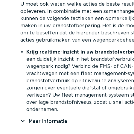
U moet ook weten welke acties de beste resul
opleveren. In combinatie met een samen­han­ge
kunnen de volgende tactieken een opmerkelijk
maken in uw brand­stof­be­sparing. Het is de m
om te beseffen dat de hieronder beschreven st
acties gebruik­maken van een wagen­park­be­hee
Krijg realti­me-in­zicht in uw brand­stof­ver­br
een duidelijk inzicht in het brand­stof­ver­bru
wagenpark nodig? Verbind de FMS- of CAN-
vrachtwagen met een fleet manage­ment-­s
brand­stof­ver­bruik op ritniveau te analysere
zorgen over eventuele diefstal of ongebrui­ke­
verliezen? Uw fleet manage­ment-­systeem s
over lage brand­stof­ni­veaus, zodat u snel act
ondernemen.
Meer informatie