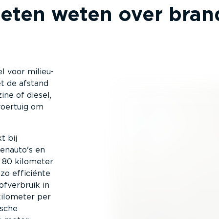
ten weten over brand­st
wel voor milieu­
t de afstand
ine of diesel,
voertuig om
t bij
enauto's en
ot 80 kilometer
 zo efficiënte
­ver­bruik in
kilometer per
ische