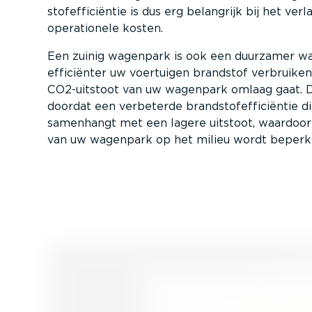
stofef­fi­ci­ëntie is dus erg belangrijk bij het ve
opera­ti­onele kosten.
Een zuinig wagenpark is ook een duurzamer w
efficiënter uw voertuigen brandstof verbruike
CO2-uitstoot van uw wagenpark omlaag gaat. 
doordat een verbeterde brand­stofef­fi­ci­ëntie d
samenhangt met een lagere uitstoot, waardoor
van uw wagenpark op het milieu wordt beperk