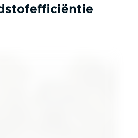
ofef­fi­ci­ëntie