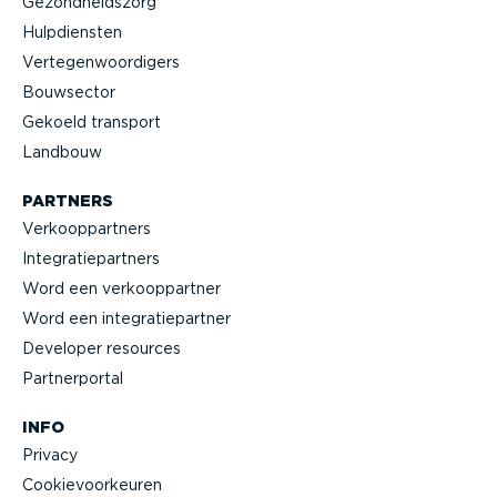
Gezond­heidszorg
Hulpdiensten
Verte­gen­woor­digers
Bouwsector
Gekoeld transport
Landbouw
PARTNERS
Verkoop­partners
Integra­tie­partners
Word een verkoop­partner
Word een integra­tie­partner
Developer resources
Partner­portal
INFO
Privacy
Cookie­voor­keuren