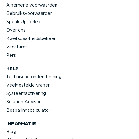
Algemene voorwaarden
Gebruiks­voor­waarden
Speak Up-beleid
Over ons
Kwets­baar­heids­beheer
Vacatures
Pers
HELP
Technische onder­steuning
Veelge­stelde vragen
Systeem­ac­ti­vering
Solution Advisor
Bespa­rings­cal­cu­lator
INFORMATIE
Blog