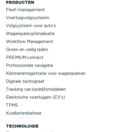
PRODUCTEN
Fleet management
Voertuig­volg­systeem
Volgsysteem voor auto's
Wagen­par­kop­ti­ma­li­satie
Workflow Management
Groen en veilig rijden
PREMIUM.connect
Profes­si­onele navigatie
Kilome­ter­re­gi­stratie voor wagenparken
Digitale tachograaf
Tracking van bedrijfs­mid­delen
Elektrische voertuigen (EV's)
TPMS
Koelke­ten­beheer
TECHNOLOGIE