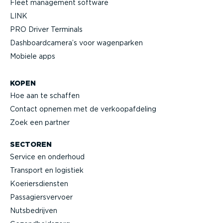
Fleet management software
LINK
PRO Driver Terminals
Dashboard­camera’s voor wagenparken
Mobiele apps
KOPEN
Hoe aan te schaffen
Contact opnemen met de verkoop­af­deling
Zoek een partner
SECTOREN
Service en onderhoud
Transport en logistiek
Koeriers­diensten
Passa­giers­vervoer
Nutsbe­drijven