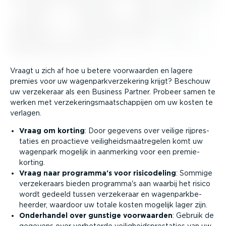
Vraagt u zich af hoe u betere voorwaarden en lagere
premies voor uw wagen­park­ver­ze­kering krijgt? Beschouw
uw verzekeraar als een Business Partner. Probeer samen te
werken met verze­ke­rings­maat­schap­pijen om uw kosten te
verlagen.
Vraag om korting
: Door gegevens over veilige rijpres­
taties en proactieve veilig­heids­maat­re­gelen komt uw
wagenpark mogelijk in aanmerking voor een premie­
korting.
Vraag naar programma's voor risico­deling
: Sommige
verze­ke­raars bieden programma's aan waarbij het risico
wordt gedeeld tussen verzekeraar en wagen­park­be­
heerder, waardoor uw totale kosten mogelijk lager zijn.
Onderhandel over gunstige voorwaarden
: Gebruik de
gegevens over verbeterde veilig­heids­pres­taties van uw