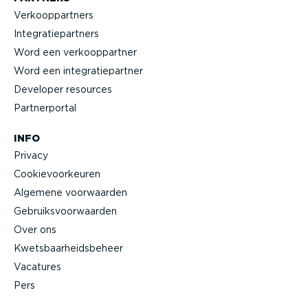
Verkoop­partners
Integra­tie­partners
Word een verkoop­partner
Word een integra­tie­partner
Developer resources
Partner­portal
INFO
Privacy
Cookie­voor­keuren
Algemene voorwaarden
Gebruiks­voor­waarden
Over ons
Kwets­baar­heids­beheer
Vacatures
Pers