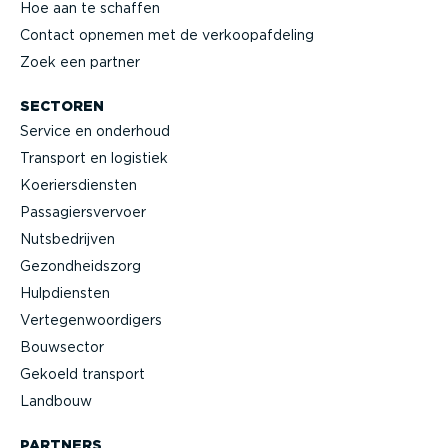
Hoe aan te schaffen
Contact opnemen met de verkoop­af­deling
Zoek een partner
SECTOREN
Service en onderhoud
Transport en logistiek
Koeriers­diensten
Passa­giers­vervoer
Nutsbe­drijven
Gezond­heidszorg
Hulpdiensten
Verte­gen­woor­digers
Bouwsector
Gekoeld transport
Landbouw
PARTNERS