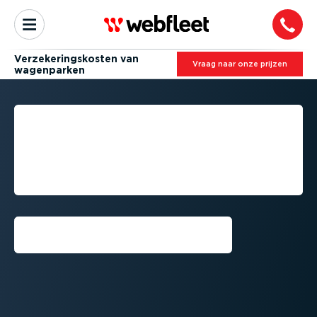
Verze­ke­rings­kosten van
Vraag naar onze prijzen
wagenparken
WAGEN­PARK­VER­ZE­KE­
RINGEN EN AANSPRA­KE­
LIJKHEID: KOSTEN &
RISICO’S
Praat met een expert