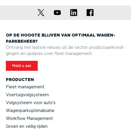
OP DE HOOGTE BLIJVEN VAN OPTIMAAL WAGEN­
PARK­BEHEER?
Ontvang het laatste nieuws uit de sector, product­aan­kon­di­
gingen en updates over fleet management.
Meld u aan
PRODUCTEN
Fleet management
Voertuig­volg­systeem
Volgsysteem voor auto's
Wagen­par­kop­ti­ma­li­satie
Workflow Management
Groen en veilig rijden