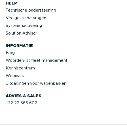
HELP
Technische onder­steuning
Veelge­stelde vragen
Systeem­ac­ti­vering
Solution Advisor
INFORMATIE
Blog
Woorden­lijst fleet management
Kennis­centrum
Webinars
Uitdagingen voor wagenparken
ADVIES & SALES
+32 22 566 602