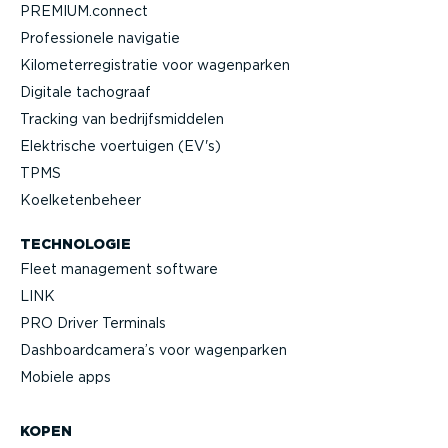
PREMIUM.connect
Profes­si­onele navigatie
Kilome­ter­re­gi­stratie voor wagenparken
Digitale tachograaf
Tracking van bedrijfs­mid­delen
Elektrische voertuigen (EV's)
TPMS
Koelke­ten­beheer
TECHNOLOGIE
Fleet management software
LINK
PRO Driver Terminals
Dashboard­camera’s voor wagenparken
Mobiele apps
KOPEN