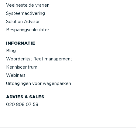
Veelge­stelde vragen
Systeem­ac­ti­vering
Solution Advisor
Bespa­rings­cal­cu­lator
INFORMATIE
Blog
Woorden­lijst fleet management
Kennis­centrum
Webinars
Uitdagingen voor wagenparken
ADVIES & SALES
020 808 07 58