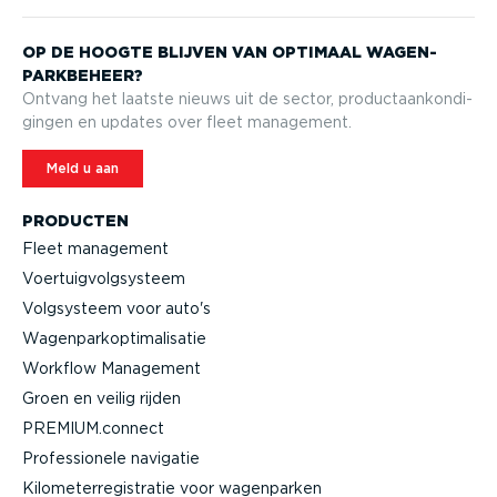
OP DE HOOGTE BLIJVEN VAN OPTIMAAL WAGEN­
PARK­BEHEER?
Ontvang het laatste nieuws uit de sector, product­aan­kon­di­
gingen en updates over fleet management.
Meld u aan
PRODUCTEN
Fleet management
Voertuig­volg­systeem
Volgsysteem voor auto's
Wagen­par­kop­ti­ma­li­satie
Workflow Management
Groen en veilig rijden
PREMIUM.connect
Profes­si­onele navigatie
Kilome­ter­re­gi­stratie voor wagenparken