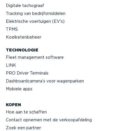
Digitale tachograaf
Tracking van bedrijfs­mid­delen
Elektrische voertuigen (EV's)
TPMS
Koelke­ten­beheer
TECHNOLOGIE
Fleet management software
LINK
PRO Driver Terminals
Dashboard­camera’s voor wagenparken
Mobiele apps
KOPEN
Hoe aan te schaffen
Contact opnemen met de verkoop­af­deling
Zoek een partner