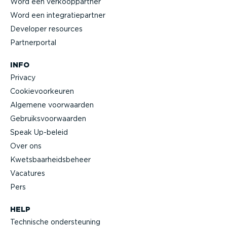
Word een verkoop­partner
Word een integra­tie­partner
Developer resources
Partner­portal
INFO
Privacy
Cookie­voor­keuren
Algemene voorwaarden
Gebruiks­voor­waarden
Speak Up-beleid
Over ons
Kwets­baar­heids­beheer
Vacatures
Pers
HELP
Technische onder­steuning