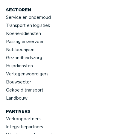
SECTOREN
Service en onderhoud
Transport en logistiek
Koeriers­diensten
Passa­giers­vervoer
Nutsbe­drijven
Gezond­heidszorg
Hulpdiensten
Verte­gen­woor­digers
Bouwsector
Gekoeld transport
Landbouw
PARTNERS
Verkoop­partners
Integra­tie­partners