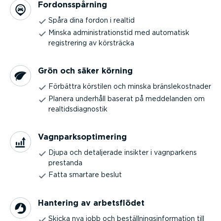
Fordons­spårning
Spåra dina fordon i realtid
Minska administ­ra­tionstid med automatisk
registrering av körsträcka
Grön och säker körning
Förbättra körstilen och minska bräns­le­kost­nader
Planera underhåll baserat på meddelanden om
realtids­di­a­gnostik
Vagnparksop­ti­mering
Djupa och detaljerade insikter i vagnparkens
prestanda
Fatta smartare beslut
Hantering av arbets­flödet
Skicka nya jobb och beställ­nings­in­for­mation till