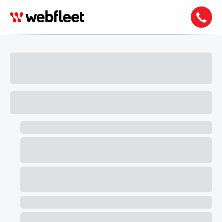
FÅ EN DEMO AV
VAGNPARKS­HAN­TE­RINGEN
är Europas bästa vagnparks­
han­te­rings­lösning