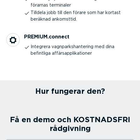
förarnas terminaler
Tilldela jobb till den förare som har kortast
beräknad ankomsttid.
PREMIUM.connect
Integrera vagnparks­han­tering med dina
befintliga affärsap­pli­ka­tioner
Hur fungerar den?
Få en demo och KOSTNADSFRI
rådgivning