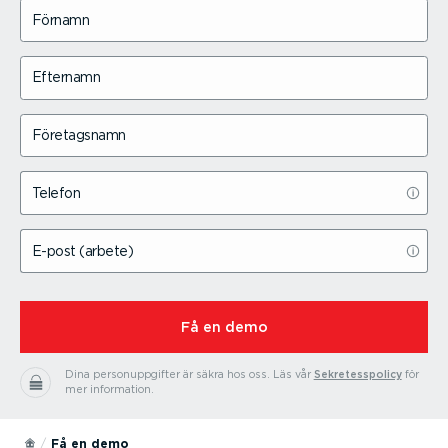
Förnamn
Efternamn
Företagsnamn
Telefon
E-post (arbete)
⁠Få en demo
Dina person­upp­gifter är säkra hos oss.
Läs vår
Sekre­tes­spolicy
för
mer information.
Få en demo