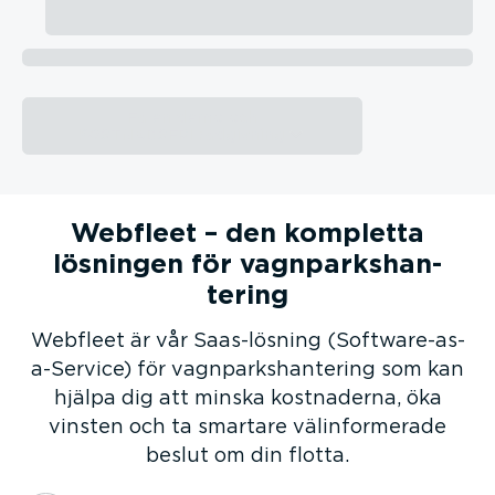
Få en demo och
KOSTNADSFRI rådgivning⁠
Webfleet – den kompletta
lösningen för vagnparks­han­
tering
Webfleet är vår Saas-­lösning (Softwa­re-as-
a-­Service) för vagnparks­han­tering som kan
hjälpa dig att minska kostnaderna, öka
vinsten och ta smartare välin­for­merade
beslut om din flotta.