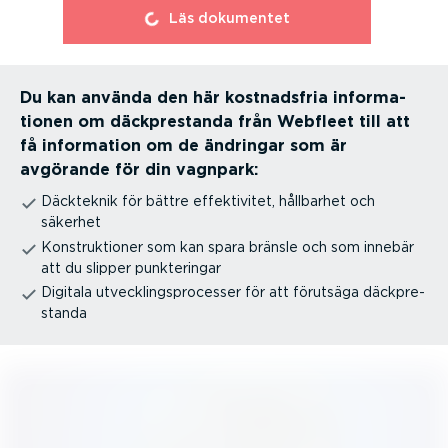
⁠Läs dokumentet
Du kan använda den här kostnadsfria infor­ma­
tionen om däckpre­standa från Webfleet till att
få information om de ändringar som är
avgörande för din vagnpark:
Däckteknik för bättre effek­ti­vitet, hållbarhet och
säkerhet
Konstruk­tioner som kan spara bränsle och som innebär
att du slipper punkte­ringar
Digitala utveck­lings­pro­cesser för att förutsäga däckpre­
standa