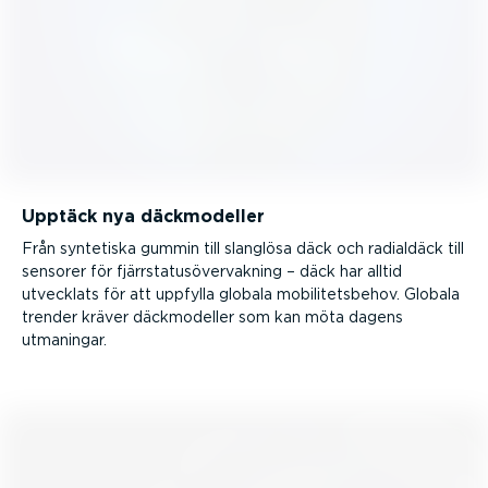
Upptäck nya däckmo­deller
Från syntetiska gummin till slanglösa däck och radialdäck till
sensorer för fjärr­sta­tusö­ver­vakning – däck har alltid
utvecklats för att uppfylla globala mobili­tets­behov. Globala
trender kräver däckmo­deller som kan möta dagens
utmaningar.