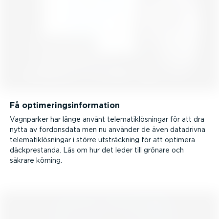
Få optime­rings­in­for­mation
Vagnparker har länge använt telema­tik­lös­ningar för att dra
nytta av fordonsdata men nu använder de även datadrivna
telema­tik­lös­ningar i större utsträckning för att optimera
däckpre­standa. Läs om hur det leder till grönare och
säkrare körning.