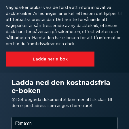
Vagnparker brukar vara de första att införa innovativa
däcktek­niker. Anledningen är enkel: eftersom det hjälper till
att förbättra prestandan. Det är inte förvånande att
vagnparker är så intres­serade av ny däckteknik, eftersom
däck har stor påverkan på säkerheten, effek­ti­vi­teten och
hållbar­heten. Hämta den här e-boken för att få information
om hur du framtids­säkrar dina däck.
Ladda ner e-bok
Ladda ned den kostnadsfria
e-boken
Det begärda dokumentet kommer att skickas till
den e-post­a­dress som anges i formuläret.
Förnamn