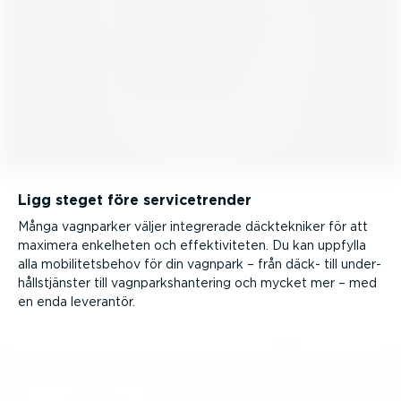
Ligg steget före servicetrender
Många vagnparker väljer integrerade däcktek­niker för att
maximera enkelheten och effek­ti­vi­teten. Du kan uppfylla
alla mobili­tets­behov för din vagnpark – från däck- till under­
hålls­tjänster till vagnparks­han­tering och mycket mer – med
en enda leverantör.