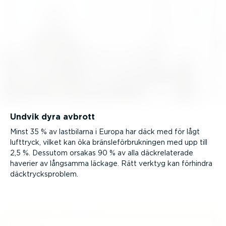
Undvik dyra avbrott
Minst 35 % av lastbilarna i Europa har däck med för lågt
lufttryck, vilket kan öka bräns­le­för­bruk­ningen med upp till
2,5 %. Dessutom orsakas 90 % av alla däckre­la­terade
haverier av långsamma läckage. Rätt verktyg kan förhindra
däcktrycks­problem.