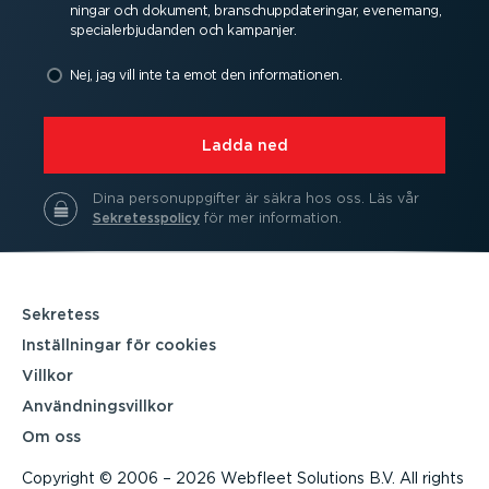
ningar och dokument, branschupp­da­te­ringar, evenemang,
speci­a­ler­bju­danden och kampanjer.
Nej, jag vill inte ta emot den infor­ma­tionen.
⁠Ladda ned
Dina person­upp­gifter är säkra hos oss.
Läs vår
Sekre­tes­spolicy
för mer information.
Sekretess
Inställ­ningar för cookies
Villkor
Använd­nings­villkor
Om oss
Copyright © 2006 – 2026 Webfleet Solutions B.V. All rights