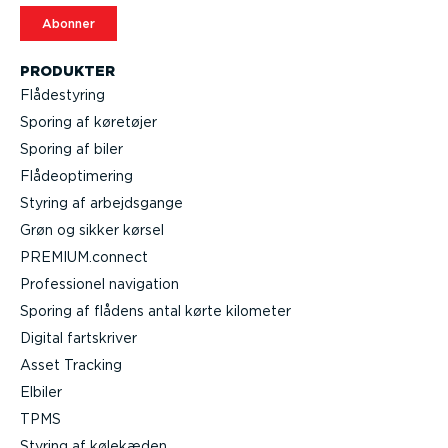
Abonner
PRODUKTER
Flådestyring
Sporing af køretøjer
Sporing af biler
Flåde­op­ti­mering
Styring af arbejds­gange
Grøn og sikker kørsel
PREMIUM.connect
Profes­sionel navigation
Sporing af flådens antal kørte kilometer
Digital fartskriver
Asset Tracking
Elbiler
TPMS
Styring af kølekæden