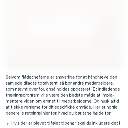
Selvom flåde­che­ferne er ansvarlige for at håndhæve den
samlede tilladte totalvægt, så bør andre medar­bejdere,
som nævnt ovenfor, også holdes opdateret. Et indledende
trænings­program ville være den bedste måde at imple­
mentere viden om emnet til medar­bej­derne. Og husk altid
at tjekke reglerne for dit specifikke område. Her er nogle
generelle retnings­linjer for, hvad du bør tage højde for:
Hvis der er blevet tilføjet tilbehør, skal du inkludere det i