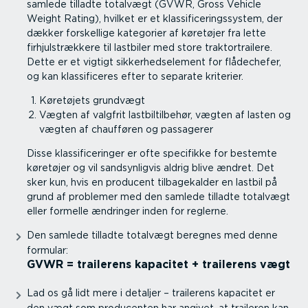
samlede tilladte totalvægt (GVWR, Gross Vehicle
Weight Rating), hvilket er et klassi­fi­ce­rings­system, der
dækker forskellige kategorier af køretøjer fra lette
firhjul­strækkere til lastbiler med store traktortrailere.
Dette er et vigtigt sikker­hed­s­e­lement for flådechefer,
og kan klassi­fi­ceres efter to separate kriterier.
Køretøjets grundvægt
Vægten af valgfrit lastbil­til­behør, vægten af lasten og
vægten af chaufføren og passagerer
Disse klassi­fi­ce­ringer er ofte specifikke for bestemte
køretøjer og vil sandsyn­ligvis aldrig blive ændret. Det
sker kun, hvis en producent tilba­ge­kalder en lastbil på
grund af problemer med den samlede tilladte totalvægt
eller formelle ændringer inden for reglerne.
Den samlede tilladte totalvægt beregnes med denne
formular:
GVWR = trailerens kapacitet + trailerens vægt
Lad os gå lidt mere i detaljer – trailerens kapacitet er