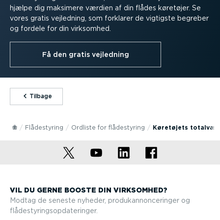
hjælpe dig maksimere værdien af din flådes køretøjer. Se
vores gratis vejledning, som forklarer de vigtigste begreber
og fordele for din virksomhed.
Få den gratis vejledning
⁠Tilbage
Flådestyring
Ordliste for flådestyring
Køretøjets totalvæg
VIL DU GERNE BOOSTE DIN VIRKSOMHED?
Modtag de seneste nyheder, produkan­non­ce­ringer og
flådesty­rings­op­da­te­ringer.