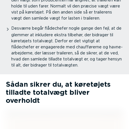
den vægt som producenten har angivet, at traileren kan
holde til uden farer. Normalt vil den præcise vægt være
vist på køretøjet. På den anden side så er trailerens
vægt den samlede vægt for lasten i traileren.
Desværre begår flådechefer nogle gange den fejl, at de
glemmer at inkludere ekstra tilbehør, der bidrager til
køretøjets totalvægt. Derfor er det vigtigt at
flådechefer er engagerede med chauf­fø­rerne og havne­
ar­bej­derne, der læsser traileren, så de sikrer, at de ved,
hvad den samlede tilladte totalvægt er, og tager hensyn
til alt, der bidrager til totalvægten.
Sådan sikrer du, at køretøjets
tilladte totalvægt bliver
overholdt