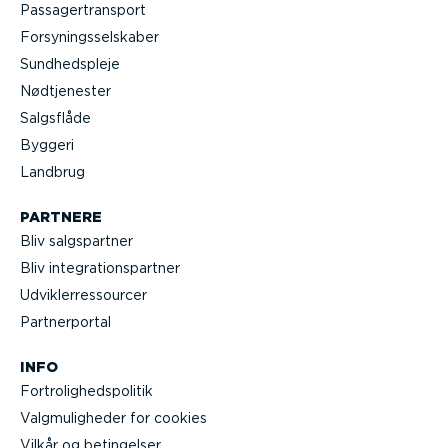
Passa­ger­transport
Forsy­nings­sel­skaber
Sundheds­pleje
Nødtje­nester
Salgsflåde
Byggeri
Landbrug
PARTNERE
Bliv salgs­partner
Bliv integra­tions­partner
Udvik­lerre­s­sourcer
Partner­portal
INFO
Fortro­lig­heds­po­litik
Valgmu­lig­heder for cookies
Vilkår og betingelser