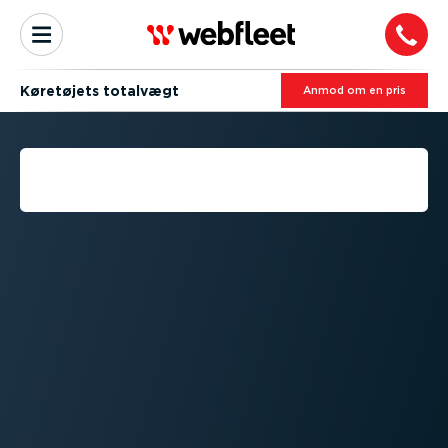
Køretøjets totalvægt
Anmod om en pris
HVAD ER ET KØRETØJS
TOTALVÆGT?