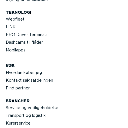
TEKNOLOGI
Webfleet
LINK
PRO Driver Terminals
Dashcams til flåder
Mobilapps
KØB
Hvordan køber jeg
Kontakt salgs­af­de­lingen
Find partner
BRANCHER
Service og vedli­ge­hol­delse
Transport og logistik
Kurer­service