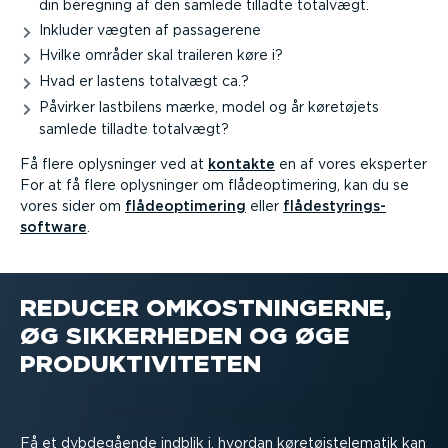
din beregning af den samlede tilladte totalvægt.
Inkluder vægten af passagerene
Hvilke områder skal traileren køre i?
Hvad er lastens totalvægt ca.?
Påvirker lastbilens mærke, model og år køretøjets
samlede tilladte totalvægt?
Få flere oplysninger ved at
kontakte
en af vores eksperter
For at få flere oplysninger om flåde­op­ti­mering, kan du se
vores sider om
flåde­op­ti­mering
eller
flådesty­rings­
software
.
REDUCER OMKOST­NIN­GERNE,
ØG SIKKERHEDEN OG ØGE
PRODUK­TI­VI­TETEN
Få et dybdegående indblik i, hvordan køretøj­st­e­le­matik kan