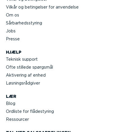
Vilkår og betingelser for anvendelse
Om os
Sårbar­heds­styring
Jobs
Presse
HJÆLP
Teknisk support
Ofte stillede spørgsmål
Aktivering af enhed
Løsnings­rå­d­giver
LÆR
Blog
Ordliste for flådestyring
Ressourcer