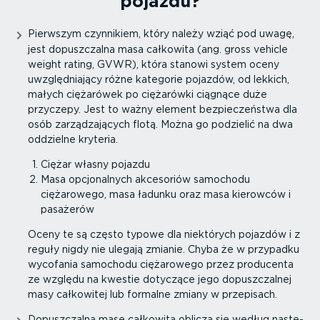
pojazdu?
Pierwszym czynnikiem, który należy wziąć pod uwagę,
jest dopusz­czalna masa całkowita (ang. gross vehicle
weight rating, GVWR), która stanowi system oceny
uwzględ­niający różne kategorie pojazdów, od lekkich,
małych ciężarówek po ciężarówki ciągnące duże
przyczepy. Jest to ważny element bezpie­czeństwa dla
osób zarzą­dza­jących flotą. Można go podzielić na dwa
oddzielne kryteria.
Ciężar własny pojazdu
Masa opcjo­nalnych akcesoriów samochodu
ciężarowego, masa ładunku oraz masa kierowców i
pasażerów
Oceny te są często typowe dla niektórych pojazdów i z
reguły nigdy nie ulegają zmianie. Chyba że w przypadku
wycofania samochodu ciężarowego przez producenta
ze względu na kwestie dotyczące jego dopusz­czalnej
masy całkowitej lub formalne zmiany w przepisach.
Dopusz­czalną masę całkowitą oblicza się według nastę­