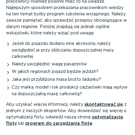
pracownicy również powinni mieć to na uwadze.
Najlepszym sposobem przekazania pracownikom wiedzy
na ten temat byłby program szkolenia wstępnego. Należy
zawsze pamiętać, aby sprawdzić przepisy obowią­zujące w
danym regionie. Poniżej znajdują się jednak ogólne
wskazówki, które należy wziąć pod uwagę:
Jeżeli do pojazdu dodano inne akcesoria, należy
uwzględnić je przy obliczaniu dopusz­czalnej masy
całkowitej
Należy uwzględnić wagę pasażerów
W jakich regionach pojazd będzie jeździł?
Jaka jest przybliżona masa brutto ładunku?
Czy marka, model i rok produkcji ciężarówki mają wpływ
na dopusz­czalną masę całkowitą?
Aby uzyskać więcej informacji, należy
skontak­tować się
z
jednym z naszych ekspertów. Aby dowiedzieć się więcej o
optyma­li­zacji floty, odwiedź naszą stronę
optyma­li­zacja
floty
lub
program do zarządzania flotą
.