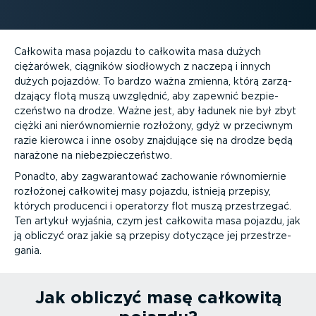
Całkowita masa pojazdu to całkowita masa dużych
ciężarówek, ciągników siodłowych z naczepą i innych
dużych pojazdów. To bardzo ważna zmienna, którą zarzą­
dzający flotą muszą uwzględnić, aby zapewnić bezpie­
czeństwo na drodze. Ważne jest, aby ładunek nie był zbyt
ciężki ani nierów­no­miernie rozłożony, gdyż w przeciwnym
razie kierowca i inne osoby znajdujące się na drodze będą
narażone na niebez­pie­czeństwo.
Ponadto, aby zagwa­ran­tować zachowanie równo­miernie
rozłożonej całkowitej masy pojazdu, istnieją przepisy,
których producenci i operatorzy flot muszą przestrzegać.
Ten artykuł wyjaśnia, czym jest całkowita masa pojazdu, jak
ją obliczyć oraz jakie są przepisy dotyczące jej przestrze­
gania.
Jak obliczyć masę całkowitą