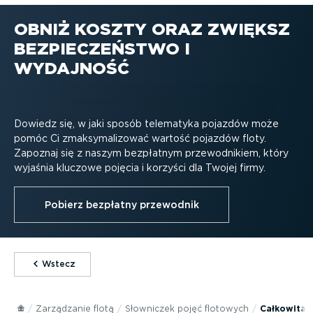
OBNIŻ KOSZTY ORAZ ZWIĘKSZ
BEZPIE­CZEŃSTWO I
WYDAJNOŚĆ
Dowiedz się, w jaki sposób telematyka pojazdów może
pomóc Ci zmaksy­ma­li­zować wartość pojazdów floty.
Zapoznaj się z naszym bezpłatnym przewod­nikiem, który
wyjaśnia kluczowe pojęcia i korzyści dla Twojej firmy.
Pobierz bezpłatny przewodnik
⁠Wstecz
Zarządzanie flotą
Słowniczek pojęć flotowych
Całkowita 