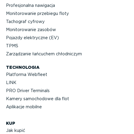
Profe­sjo­nalna nawigacja
Monito­ro­wanie przebiegu floty
Tachograf cyfrowy
Monito­ro­wanie zasobów
Pojazdy elektryczne (EV)
TPMS
Zarządzanie łańcuchem chłodniczym
TECHNOLOGIA
Platforma Webfleet
LINK
PRO Driver Terminals
Kamery samochodowe dla flot
Aplikacje mobilne
KUP
Jak kupić