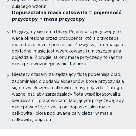
pu­jącego wzoru:
Dopusz­czalna masa całkowita = pojemność
przyczepy + masa przyczepy
Przyjrzyjmy się temu bliżej. Pojemność przyczepy to
waga określona przez producenta, którą przyczepa
może bezpiecznie pomieścić. Zazwyczaj informacja o
dokładnej masie jest wydrukowana i umieszczona na
pojeździe. Z drugiej strony masa przyczepy to łączna
masa przewo­żonego w niej ładunku.
Niestety czasami zarzą­dzający flotą popełniają błąd,
zapominając o dodaniu akcesoriów, które przyczy­niają
się do zwiększenia całkowitej masy pojazdu. Dlatego
ważne jest, aby zarzą­dzający flotą współ­pra­cowali z
kierowcami i pracow­nikami ładującymi przyczepę, aby
mieć pewność, że znają oni dopusz­czalną masę
całkowitą i biorą pod uwagę cały ciężar w masie
całkowitej pojazdu.