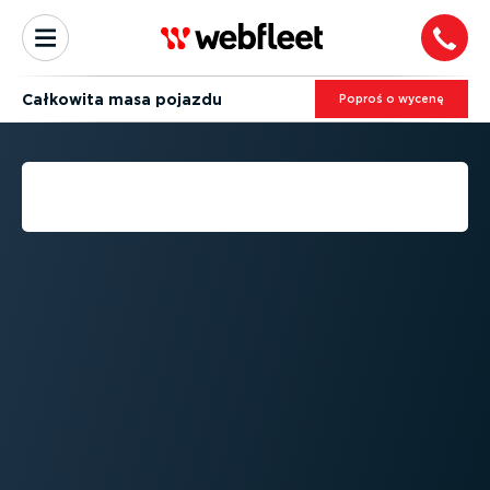
Całkowita masa pojazdu
Poproś o wycenę
CZYM JEST CAŁKOWITA
MASA POJAZDU?