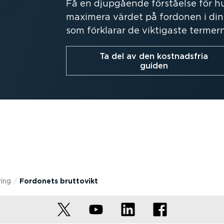
Få en djupgående förståelse för hur
maximera värdet på fordonen i din f
som förklarar de viktigaste termern
Ta del av den kostnadsfria
guiden
ring
Fordonets bruttovikt