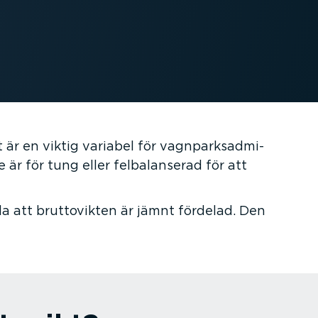
 är en viktig variabel för vagnpark­sad­mi­
te är för tung eller felba­lan­serad för att
la att brutto­vikten är jämnt fördelad. Den