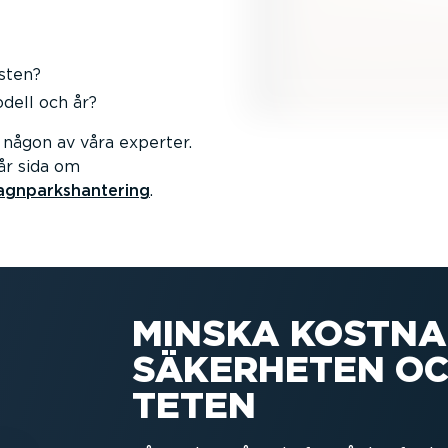
asten?
dell och år?
någon av våra experter.
år sida om
gnparks­han­tering
.
MINSKA KOSTNA
SÄKERHETEN OCH
TETEN