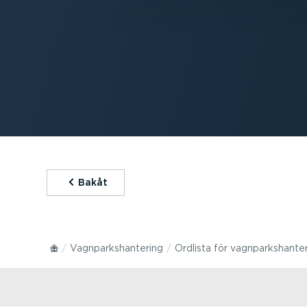
⁠Bakåt
Vagnparks­han­tering
Ordlista för vagnparks­han­te