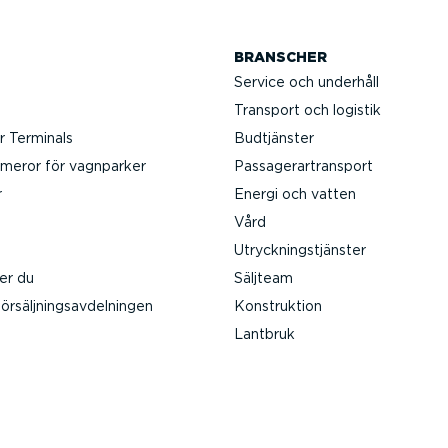
BRANSCHER
Service och underhåll
Transport och logistik
 Terminals
Budtjänster
meror för vagnparker
Passa­gerar­transport
r
Energi och vatten
Vård
Utryck­nings­tjänster
er du
Säljteam
rsälj­nings­av­del­ningen
Konstruktion
Lantbruk