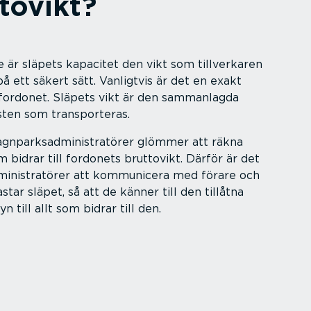
tovikt?
 är släpets kapacitet den vikt som tillver­karen
på ett säkert sätt. Vanligtvis är det en exakt
 fordonet. Släpets vikt är den sammanlagda
sten som trans­por­teras.
gnpark­sad­mi­nist­ra­törer glömmer att räkna
m bidrar till fordonets bruttovikt. Därför är det
­mi­nist­ra­törer att kommunicera med förare och
astar släpet, så att de känner till den tillåtna
n till allt som bidrar till den.