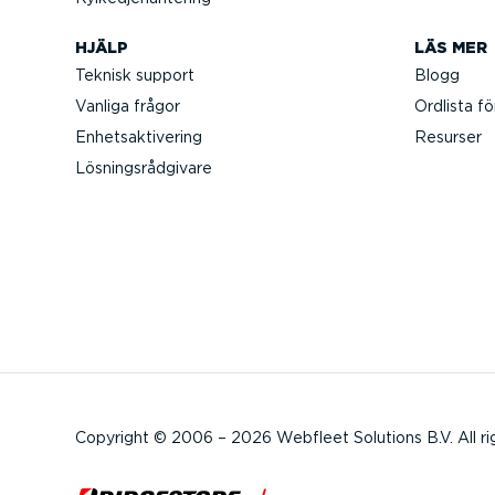
HJÄLP
LÄS MER
Teknisk support
Blogg
Vanliga frågor
Ordlista fö
Enhets­ak­ti­vering
Resurser
Lösnings­råd­givare
Copyright © 2006 – 2026 Webfleet Solutions B.V. All ri