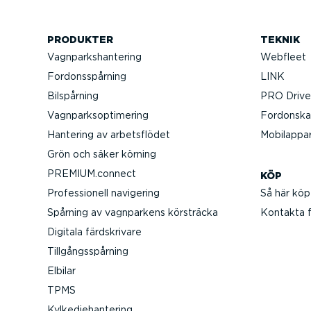
PRODUKTER
TEKNIK
Vagnparks­han­tering
Webfleet
Fordons­spårning
LINK
Bilspårning
PRO Driver
Vagnparksop­ti­mering
Fordonska­
Hantering av arbets­flödet
Mobilappa
Grön och säker körning
PREMIUM.connect
KÖP
Profes­sionell navigering
Så här köp
Spårning av vagnparkens körsträcka
Kontakta fö
Digitala färdskrivare
Tillgångs­spårning
Elbilar
TPMS
Kylked­je­han­tering