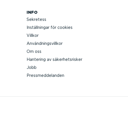
INFO
Sekretess
Inställ­ningar för cookies
Villkor
Använd­nings­villkor
Om oss
Hantering av säker­hets­risker
Jobb
Press­med­de­landen