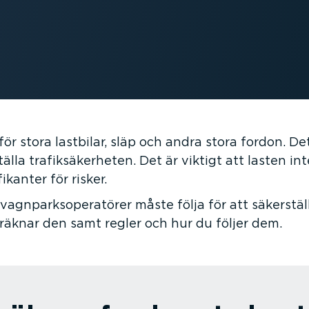
ör stora lastbilar, släp och andra stora fordon. Det
tälla trafik­sä­ker­heten. Det är viktigt att lasten in
kanter för risker.
agnparkso­pe­ra­törer måste följa för att säkerstäl
beräknar den samt regler och hur du följer dem.