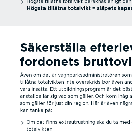
Högsta tillåtna totalvikt beräknas enligt den
Högsta tillåtna totalvikt = släpets kapac
Säkerställa efterl
fordonets bruttovi
Även om det är vagnpark­sad­mi­nist­ra­tören som
tillåtna totalvikten inte överskrids bör även an
vara insatta. Ett utbild­nings­program är det bäst
anställda lär sig vad som gäller. Och kom ihåg at
som gäller för just din region. Här är även några
kan tänka på:
Om det finns extra­ut­rustning ska du ta med
totalvikten