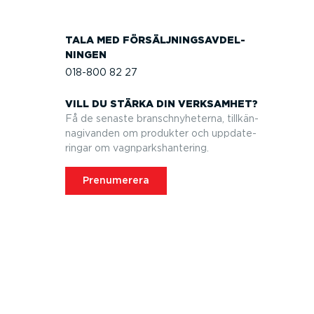
TALA MED FÖRSÄLJ­NINGS­AV­DEL­
NINGEN
018-800 82 27
VILL DU STÄRKA DIN VERKSAMHET?
Få de senaste branschny­he­terna, tillkän­
na­gi­vanden om produkter och uppda­te­
ringar om vagnparks­han­tering.
Prenumerera