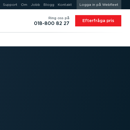
Support
Om
Jobb
Blogg
Kontakt
Logga in på Webfleet
Ring oss på
Efterfråga pris
018-800 82 27