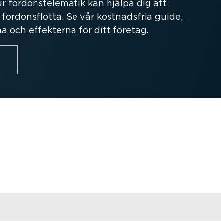
 fordon­ste­le­matik kan hjälpa dig att
ordons­flotta. Se vår kostnadsfria guide,
a och effekterna för ditt företag.