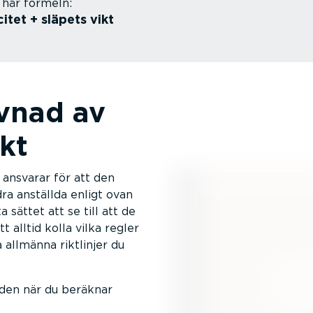
 här formeln:
itet + släpets vikt
evnad av
kt
 ansvarar för att den
dra anställda enligt ovan
a sättet att se till att de
t alltid kolla vilka regler
 allmänna riktlinjer du
 den när du beräknar