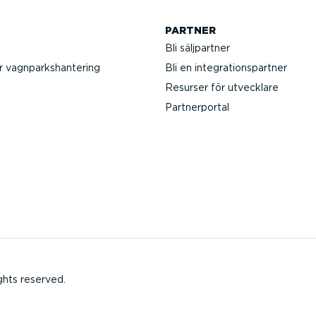
PARTNER
Bli säljpartner
r vagnparks­han­tering
Bli en integ­ra­tions­partner
Resurser för utvecklare
Partner­portal
ghts reserved.