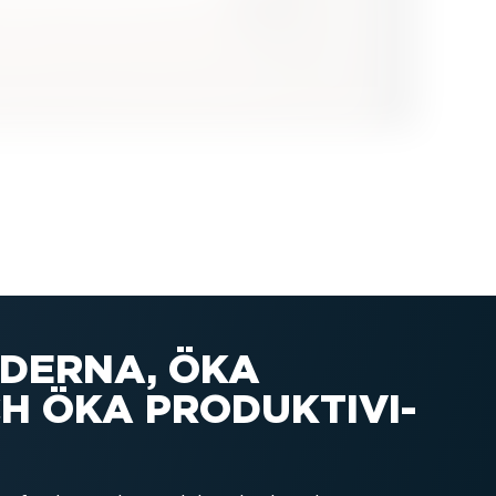
DERNA, ÖKA
 ÖKA PRODUK­TI­VI­