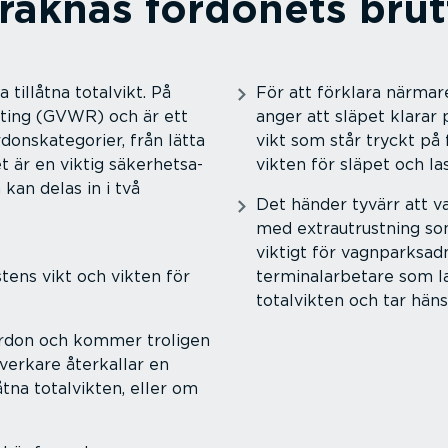
räknas fordonets brut
 tillåtna totalvikt. På
För att förklara närmare
ating (GVWR) och är ett
anger att släpet klarar 
donska­te­gorier, från lätta
vikt som står tryckt på
t är en viktig säker­hets­a­
vikten för släpet och la
 kan delas in i två
Det händer tyvärr att va
med extra­ut­rustning so
viktigt för vagnpark­sad
astens vikt och vikten för
termi­nal­ar­betare som l
totalvikten och tar hänsy
fordon och kommer troligen
lverkare återkallar en
tna totalvikten, eller om