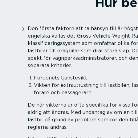
Hur be
Den första faktorn att ta hänsyn till är högsta
engelska kallas det Gross Vehicle Weight R
klassi­fi­ce­rings­system som omfattar olika for
lastbilar till dragbilar som drar stora släp. De
spekt för vagnpark­sad­mi­nist­ra­törer, och den
separata kriterier.
Fordonets tjänstevikt
Vikten för extra­ut­rustning till lastbilen, l
förare och passagerare
De här vikterna är ofta specifika för vissa 
aldrig att ändras. Med undantag av om en til
lastbil på grund av problem som rör den tillå
reglerna ändras.