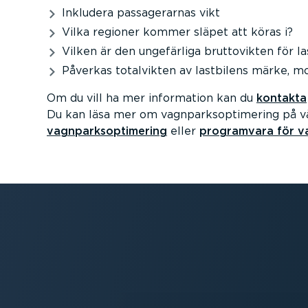
Inkludera passa­ge­rarnas vikt
Vilka regioner kommer släpet att köras i?
Vilken är den ungefärliga brutto­vikten för l
Påverkas totalvikten av lastbilens märke, mo
Om du vill ha mer information kan du
kontakta
Du kan läsa mer om vagnparksop­ti­mering på v
vagnparksop­ti­mering
eller
programvara för va