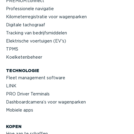
PREMIUM.connect
Profes­si­onele navigatie
Kilome­ter­re­gi­stratie voor wagenparken
Digitale tachograaf
Tracking van bedrijfs­mid­delen
Elektrische voertuigen (EV's)
TPMS
Koelke­ten­beheer
TECHNOLOGIE
Fleet management software
LINK
PRO Driver Terminals
Dashboard­camera’s voor wagenparken
Mobiele apps
KOPEN
Hoe aan te schaffen