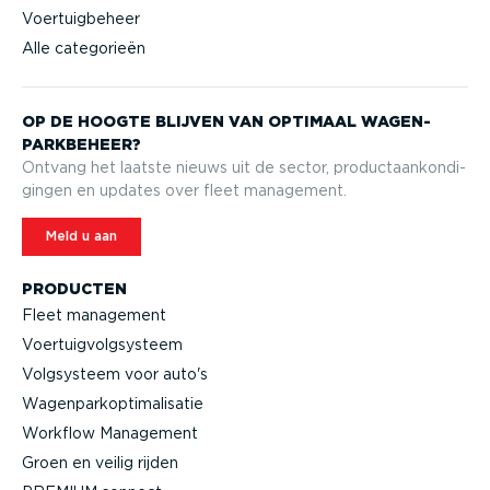
Voertuigbeheer
Alle categorieën
OP DE HOOGTE BLIJVEN VAN OPTIMAAL WAGEN­
PARK­BEHEER?
Ontvang het laatste nieuws uit de sector, product­aan­kon­di­
gingen en updates over fleet management.
Meld u aan
PRODUCTEN
Fleet management
Voertuig­volg­systeem
Volgsysteem voor auto's
Wagen­par­kop­ti­ma­li­satie
Workflow Management
Groen en veilig rijden