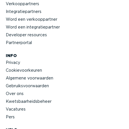
Verkoop­partners
Integra­tie­partners
Word een verkoop­partner
Word een integra­tie­partner
Developer resources
Partner­portal
INFO
Privacy
Cookie­voor­keuren
Algemene voorwaarden
Gebruiks­voor­waarden
Over ons
Kwets­baar­heids­beheer
Vacatures
Pers