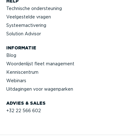
HELP
Technische onder­steuning
Veelge­stelde vragen
Systeem­ac­ti­vering
Solution Advisor
INFORMATIE
Blog
Woorden­lijst fleet management
Kennis­centrum
Webinars
Uitdagingen voor wagenparken
ADVIES & SALES
+32 22 566 602