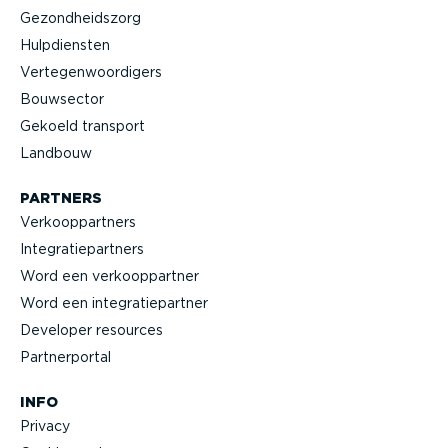
Gezond­heidszorg
Hulpdiensten
Verte­gen­woor­digers
Bouwsector
Gekoeld transport
Landbouw
PARTNERS
Verkoop­partners
Integra­tie­partners
Word een verkoop­partner
Word een integra­tie­partner
Developer resources
Partner­portal
INFO
Privacy