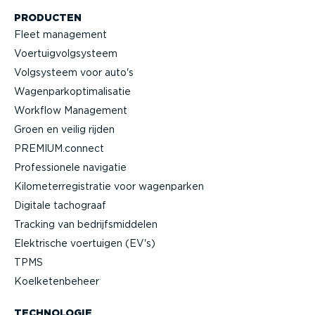
PRODUCTEN
Fleet management
Voertuig­volg­systeem
Volgsysteem voor auto's
Wagen­par­kop­ti­ma­li­satie
Workflow Management
Groen en veilig rijden
PREMIUM.connect
Profes­si­onele navigatie
Kilome­ter­re­gi­stratie voor wagenparken
Digitale tachograaf
Tracking van bedrijfs­mid­delen
Elektrische voertuigen (EV's)
TPMS
Koelke­ten­beheer
TECHNOLOGIE