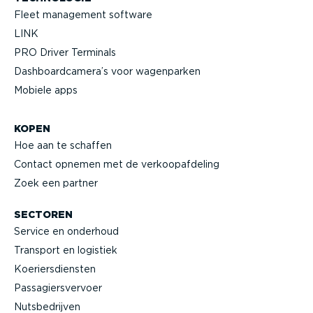
Fleet management software
LINK
PRO Driver Terminals
Dashboard­camera’s voor wagenparken
Mobiele apps
KOPEN
Hoe aan te schaffen
Contact opnemen met de verkoop­af­deling
Zoek een partner
SECTOREN
Service en onderhoud
Transport en logistiek
Koeriers­diensten
Passa­giers­vervoer
Nutsbe­drijven