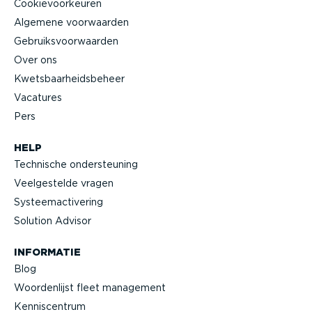
Cookie­voor­keuren
Algemene voorwaarden
Gebruiks­voor­waarden
Over ons
Kwets­baar­heids­beheer
Vacatures
Pers
HELP
Technische onder­steuning
Veelge­stelde vragen
Systeem­ac­ti­vering
Solution Advisor
INFORMATIE
Blog
Woorden­lijst fleet management
Kennis­centrum