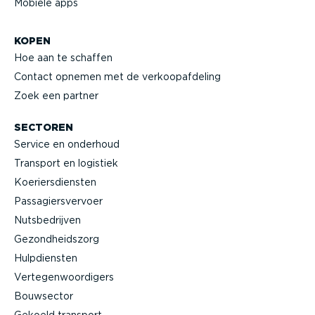
Mobiele apps
KOPEN
Hoe aan te schaffen
Contact opnemen met de verkoop­af­deling
Zoek een partner
SECTOREN
Service en onderhoud
Transport en logistiek
Koeriers­diensten
Passa­giers­vervoer
Nutsbe­drijven
Gezond­heidszorg
Hulpdiensten
Verte­gen­woor­digers
Bouwsector