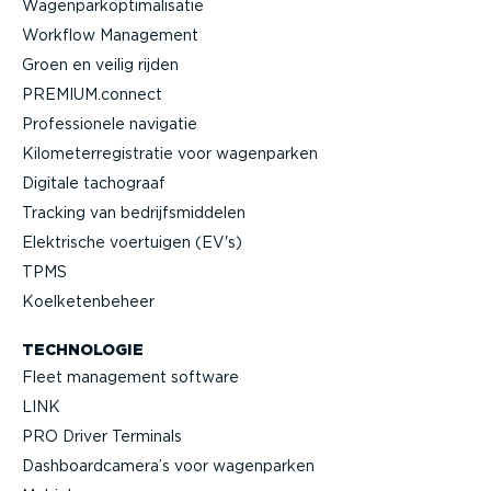
Wagen­par­kop­ti­ma­li­satie
Workflow Management
Groen en veilig rijden
PREMIUM.connect
Profes­si­onele navigatie
Kilome­ter­re­gi­stratie voor wagenparken
Digitale tachograaf
Tracking van bedrijfs­mid­delen
Elektrische voertuigen (EV's)
TPMS
Koelke­ten­beheer
TECHNOLOGIE
Fleet management software
LINK
PRO Driver Terminals
Dashboard­camera’s voor wagenparken