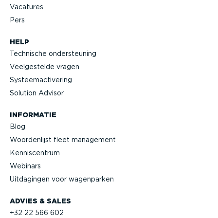
Vacatures
Pers
HELP
Technische onder­steuning
Veelge­stelde vragen
Systeem­ac­ti­vering
Solution Advisor
INFORMATIE
Blog
Woorden­lijst fleet management
Kennis­centrum
Webinars
Uitdagingen voor wagenparken
ADVIES & SALES
+32 22 566 602