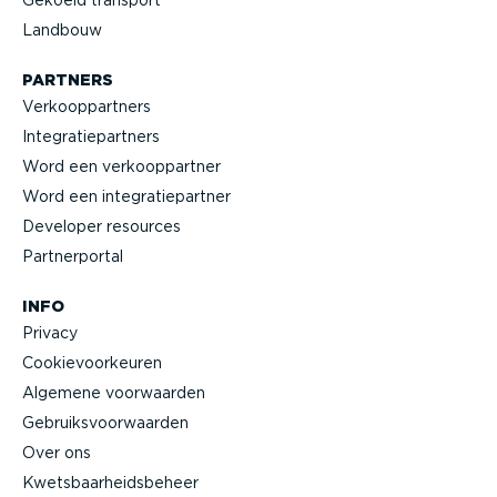
Gekoeld transport
Landbouw
PARTNERS
Verkoop­partners
Integra­tie­partners
Word een verkoop­partner
Word een integra­tie­partner
Developer resources
Partner­portal
INFO
Privacy
Cookie­voor­keuren
Algemene voorwaarden
Gebruiks­voor­waarden
Over ons
Kwets­baar­heids­beheer