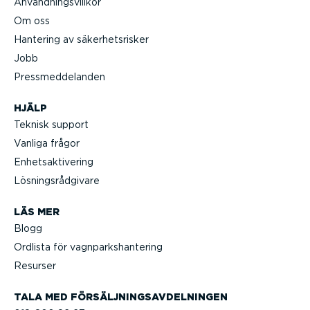
Använd­nings­villkor
Om oss
Hantering av säker­hets­risker
Jobb
Press­med­de­landen
HJÄLP
Teknisk support
Vanliga frågor
Enhets­ak­ti­vering
Lösnings­råd­givare
LÄS MER
Blogg
Ordlista för vagnparks­han­tering
Resurser
TALA MED FÖRSÄLJ­NINGS­AV­DEL­NINGEN