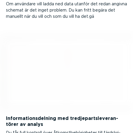
Om användare vill ladda ned data utanför det redan angivna
schemat är det inget problem. Du kan fritt begära det
manuellt när du vill och som du vill ha det.gä
Infor­ma­tions­delning med tredje­partsle­ve­ran­
törer av analys
Du får full kontroll över åtkomst­be­hö­rig­heter till färdskri­