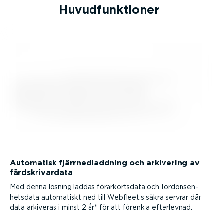
Huvud­funk­tioner
Automatisk fjärr­ned­laddning och arkivering av
färdskri­vardata
Med denna lösning laddas förar­kortsdata och fordon­sen­
hetsdata automatiskt ned till Webfleet:s säkra servrar där
data arkiveras i minst 2 år* för att förenkla efterlevnad.