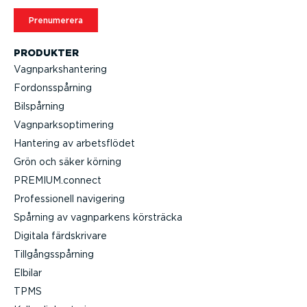
Prenumerera
PRODUKTER
Vagnparks­han­tering
Fordons­spårning
Bilspårning
Vagnparksop­ti­mering
Hantering av arbets­flödet
Grön och säker körning
PREMIUM.connect
Profes­sionell navigering
Spårning av vagnparkens körsträcka
Digitala färdskrivare
Tillgångs­spårning
Elbilar
TPMS