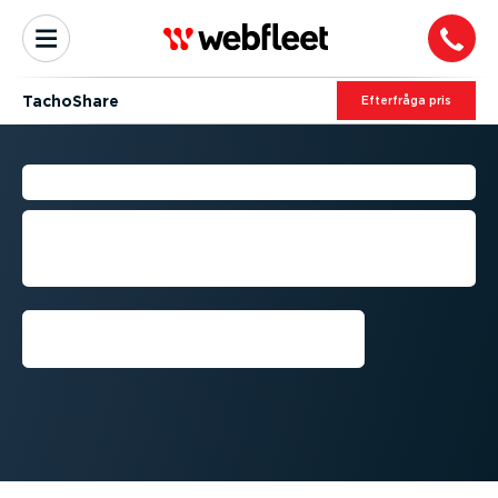
TachoShare
Efterfråga pris
WEBFLEET TACHOSHARE
Modul för fjärr­ned­laddning och
arkivering som låter dig bestämma över
färdskri­vardata
Få en demo