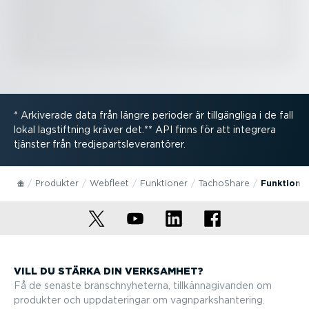
* Arkiverade data från längre perioder är tillgängliga i de fall
lokal lagstiftning kräver det.** API finns för att integrera
tjänster från tredje­partsle­ve­ran­törer.
Produkter
Webfleet
Funktioner
TachoShare
Funktione
VILL DU STÄRKA DIN VERKSAMHET?
Få de senaste branschny­he­terna, tillkän­na­gi­vanden om
produkter och uppda­te­ringar om vagnparks­han­tering.