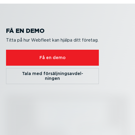
FÅ EN DEMO
Titta på hur Webfleet kan hjälpa ditt företag.
Få en demo
Tala med försälj­nings­av­del­
ningen