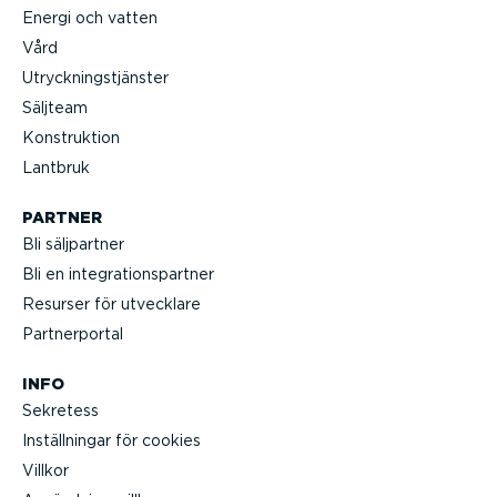
Energi och vatten
Vård
Utryck­nings­tjänster
Säljteam
Konstruktion
Lantbruk
PARTNER
Bli säljpartner
Bli en integ­ra­tions­partner
Resurser för utvecklare
Partner­portal
INFO
Sekretess
Inställ­ningar för cookies
Villkor