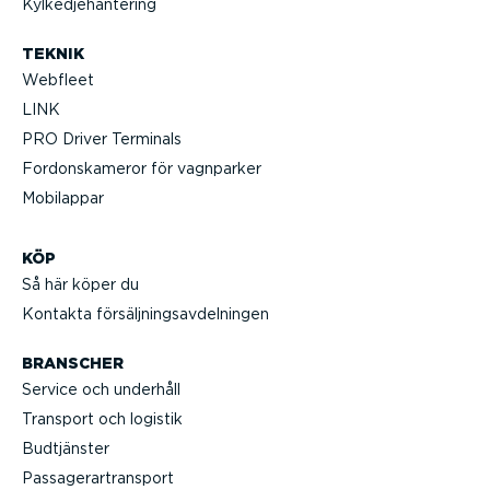
Kylked­je­han­tering
TEKNIK
Webfleet
LINK
PRO Driver Terminals
Fordonska­meror för vagnparker
Mobilappar
KÖP
Så här köper du
Kontakta försälj­nings­av­del­ningen
BRANSCHER
Service och underhåll
Transport och logistik
Budtjänster
Passa­gerar­transport