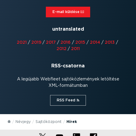
E-mail küldése⁠
untranslated
2021
/
2019
/
2017
/
2016
/
2015
/
2014
/
2013
/
2012
/
2011
RSS-csa­torna
A legújabb Webfleet sajtó­köz­le­mények letöltése
XML-for­má­tumban
RSS Feed⁠
Névjegy
Sajtó­központ
Hírek