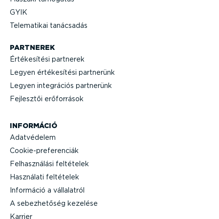
GYIK
Telematikai tanácsadás
PARTNEREK
Értéke­sítési partnerek
Legyen értéke­sítési partnerünk
Legyen integrációs partnerünk
Fejlesztői erőforrások
INFORMÁCIÓ
Adatvédelem
Cooki­e-p­re­fe­renciák
Felhasz­nálási feltételek
Használati feltételek
Információ a vállalatról
A sebez­he­tőség kezelése
Karrier