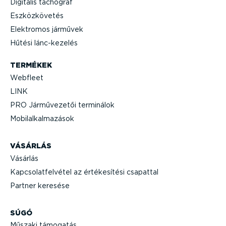
Digitális tachográf
Eszköz­kö­vetés
Elektromos járművek
Hűtési lánc-­ke­zelés
TERMÉKEK
Webfleet
LINK
PRO Jármű­ve­zetői terminálok
Mobil­al­kal­ma­zások
VÁSÁRLÁS
Vásárlás
Kapcso­lat­fel­vétel az értéke­sítési csapattal
Partner keresése
SÚGÓ
Műszaki támogatás