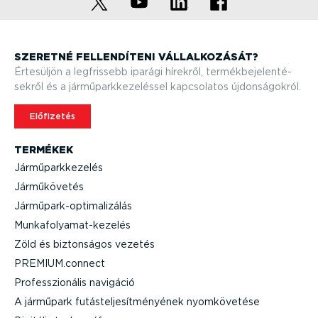
SZERETNÉ FELLEN­DÍTENI VÁLLAL­KO­ZÁSÁT?
Értesüljön a legfrissebb iparági hírekről, termék­be­je­len­té­
sekről és a jármű­park­ke­ze­léssel kapcsolatos újdon­sá­gokról.
Előfizetés
TERMÉKEK
Jármű­park­ke­zelés
Jármű­kö­vetés
Jármű­park-op­ti­ma­li­zálás
Munka­fo­lya­mat-­ke­zelés
Zöld és biztonságos vezetés
PREMIUM.connect
Professzi­o­nális navigáció
A járműpark futás­tel­je­sít­mé­nyének nyomkö­vetése