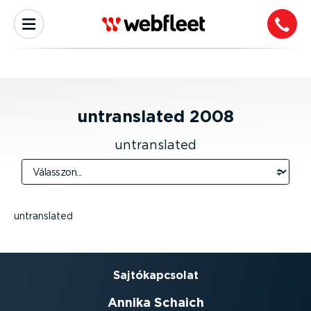
untranslated
2008
untranslated
untranslated
Sajtó­kap­csolat
Annika Schaich