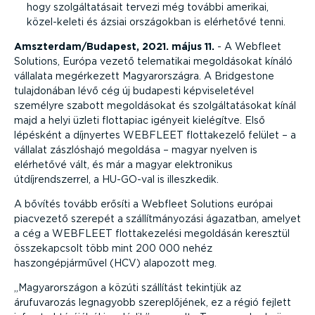
hogy szolgáltatásait tervezi még további amerikai,
közel-keleti és ázsiai országokban is elérhetővé tenni.
Amszterdam/Budapest, 2021. május 11.
- A Webfleet
Solutions, Európa vezető telematikai megoldásokat kínáló
vállalata megérkezett Magyarországra. A Bridgestone
tulajdonában lévő cég új budapesti képviseletével
személyre szabott megoldásokat és szolgáltatásokat kínál
majd a helyi üzleti flottapiac igényeit kielégítve. Első
lépésként a díjnyertes WEBFLEET flottakezelő felület – a
vállalat zászlóshajó megoldása – magyar nyelven is
elérhetővé vált, és már a magyar elektronikus
útdíjrendszerrel, a HU-GO-val is illeszkedik.
A bővítés tovább erősíti a Webfleet Solutions európai
piacvezető szerepét a szállítmányozási ágazatban, amelyet
a cég a WEBFLEET flottakezelési megoldásán keresztül
összekapcsolt több mint 200 000 nehéz
haszongépjárművel (HCV) alapozott meg.
Magyarországon a közúti szállítást tekintjük az
árufuvarozás legnagyobb szereplőjének, ez a régió fejlett