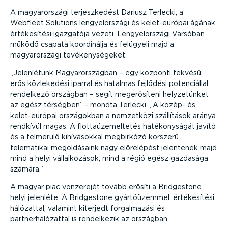
A magyarországi terjeszkedést Dariusz Terlecki, a
Webfleet Solutions lengyelországi és kelet-európai ágának
értékesítési igazgatója vezeti. Lengyelországi Varsóban
működő csapata koordinálja és felügyeli majd a
magyarországi tevékenységeket.
Jelenlétünk Magyarországban – egy központi fekvésű,
erős közlekedési iparral és hatalmas fejlődési potenciállal
rendelkező országban – segít megerősíteni helyzetünket
az egész térségben
- mondta Terlecki.
A közép- és
kelet-európai országokban a nemzetközi szállítások aránya
rendkívül magas. A flottaüzemeltetés hatékonyságát javító
és a felmerülő kihívásokkal megbirkózó korszerű
telematikai megoldásaink nagy előrelépést jelentenek majd
mind a helyi vállalkozások, mind a régió egész gazdasága
számára.
A magyar piac vonzerejét tovább erősíti a Bridgestone
helyi jelenléte. A Bridgestone gyártóüzemmel, értékesítési
hálózattal, valamint kiterjedt forgalmazási és
partnerhálózattal is rendelkezik az országban.