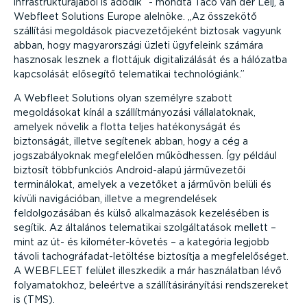
infrastruktúrájából is adódik
- mondta Taco van der Leij, a
Webfleet Solutions Europe alelnöke.
Az összekötő
szállítási megoldások piacvezetőjeként biztosak vagyunk
abban, hogy magyarországi üzleti ügyfeleink számára
hasznosak lesznek a flottájuk digitalizálását és a hálózatba
kapcsolását elősegítő telematikai technológiánk.
A Webfleet Solutions olyan személyre szabott
megoldásokat kínál a szállítmányozási vállalatoknak,
amelyek növelik a flotta teljes hatékonyságát és
biztonságát, illetve segítenek abban, hogy a cég a
jogszabályoknak megfelelően működhessen. Így például
biztosít többfunkciós Android-alapú járművezetői
terminálokat, amelyek a vezetőket a járművön belüli és
kívüli navigációban, illetve a megrendelések
feldolgozásában és külső alkalmazások kezelésében is
segítik. Az általános telematikai szolgáltatások mellett –
mint az út- és kilométer-követés – a kategória legjobb
távoli tachográfadat-letöltése biztosítja a megfelelőséget.
A WEBFLEET felület illeszkedik a már használatban lévő
folyamatokhoz, beleértve a szállításirányítási rendszereket
is (TMS).