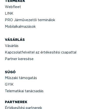
TERMÉKEK
Webfleet
LINK
PRO Jármű­ve­zetői terminálok
Mobil­al­kal­ma­zások
VÁSÁRLÁS
Vásárlás
Kapcso­lat­fel­vétel az értéke­sítési csapattal
Partner keresése
SÚGÓ
Műszaki támogatás
GYIK
Telematikai tanácsadás
PARTNEREK
Értéke­sítési partnerek