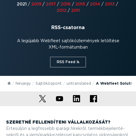
2021
/
2019
/
2017
/
2016
/
2015
/
2014
/
2013
/
2012
/
2011
RSS-csa­torna
A legújabb Webfleet sajtó­köz­le­mények letöltése
XML-for­má­tumban
RSS Feed⁠
Névjegy
Sajtó­központ
untranslated
A Webfleet Solution
SZERETNÉ FELLEN­DÍTENI VÁLLAL­KO­ZÁSÁT?
Értesüljön a legfrissebb iparági hírekről, termék­be­je­len­té­
sekről és a jármű­park­ke­ze­léssel kapcsolatos újdon­sá­gokról.