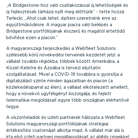
A Bridgestone-hoz való csatlakozással új lehetőségek és
új fejlesztések tárháza nyílt meg előttünk
- tette hozzá
Terlecki.
Ahol csak lehet, építeni szeretnénk erre az
együttműködésre. A magyar piacra való belépés a
Bridgestone portfóliójának ésszerű és magától értetődő
bővítése ezen a piacon.
A magyarországi terjeszkedés a Webfleet Solutions
szélesebb körű növekedési terveinek kezdetét jelzi: a
vállalat további régiókba, többek között Amerikába, a
Közel-Keletre és Ázsiába is tervezi eljuttatni
szolgáltatásait. Mivel a COVID-19 továbbra is gyorsítja a
digitalizálást szinte minden ágazatban és piacon (a
közlekedésiparral az élen), a vállalat elkötelezett amellett,
hogy a növekvő ügyféligényt kiszolgálja, és fejlett
telematikai megoldásait egyre több országban elérhetővé
tegye.
A viszonteladók és üzleti partnerek hálózata a Webfleet
Solutions magyarországi portfóliójának stratégiai
értékesítési csatornáját alkotja majd. A vállalat már alá is
írta első üzleti partneri megállapodásait az alábbi cégekkel: