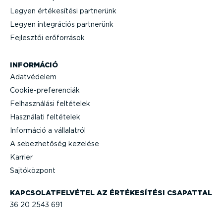
Legyen értéke­sítési partnerünk
Legyen integrációs partnerünk
Fejlesztői erőforrások
INFORMÁCIÓ
Adatvédelem
Cooki­e-p­re­fe­renciák
Felhasz­nálási feltételek
Használati feltételek
Információ a vállalatról
A sebez­he­tőség kezelése
Karrier
Sajtó­központ
KAPCSO­LAT­FEL­VÉTEL AZ ÉRTÉKE­SÍTÉSI CSAPATTAL
36 20 2543 691