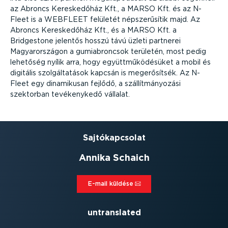
az Abroncs Kereskedőház Kft., a MARSO Kft. és az N-
Fleet is a WEBFLEET felületét népszerűsítik majd. Az
Abroncs Kereskedőház Kft., és a MARSO Kft. a
Bridgestone jelentős hosszú távú üzleti partnerei
Magyarországon a gumiabroncsok területén, most pedig
lehetőség nyílik arra, hogy együttműködésüket a mobil és
digitális szolgáltatások kapcsán is megerősítsék. Az N-
Fleet egy dinamikusan fejlődő, a szállítmányozási
szektorban tevékenykedő vállalat.
Sajtó­kap­csolat
Annika Schaich
E-mail küldése⁠
untranslated