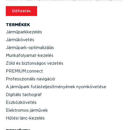
Előfizetés
TERMÉKEK
Jármű­park­ke­zelés
Jármű­kö­vetés
Jármű­park-op­ti­ma­li­zálás
Munka­fo­lya­mat-­ke­zelés
Zöld és biztonságos vezetés
PREMIUM.connect
Professzi­o­nális navigáció
A járműpark futás­tel­je­sít­mé­nyének nyomkö­vetése
Digitális tachográf
Eszköz­kö­vetés
Elektromos járművek
Hűtési lánc-­ke­zelés