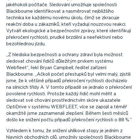
jakéhokoli počítače. Sledování umožňuje společnosti
Blackbourne identifikovat a nasměrovat nejbližšího
technika ke každému novému úkolu, čímž se zkracuje
reakční doba u zákazníků, kteří vyžadují nouzovou reakci.
Vytváří ekologické a bezpečnostní zprávy, které identifikují
překročení rychlosti, prudké brzdění a neefektivní nebo
bezohlednou jízdu.
Z hlediska bezpečnosti a ochrany zdraví byla možnost
sledovat chování řidičů důležitým prvkem systému
Webfleet
, řekl Bryan Campbell, ředitel zařízení
Blackbourne.
Ačkoli počet přestupků byl velmi malý, zjistili
jsme, že k většině případů překročení rychlosti docházelo
na silnicích třídy A. V tomto případě se jednalo o překročení
povolené rychlosti. Protože každý řidič mohl měřit a
sledovat své chování prostřednictvím skóre ukazatele
OptiDrive v systému WEBFLEET, více se zapojil a téměř
okamžitě jsme zaznamenali zlepšení. Během šesti měsíců
došlo ke snížení počtu případů překročení rychlosti o 88 %.
Vzhledem k tomu, že snížení uhlíkové stopy je jedním z
hlavních obchodních cílů, umožnily společnosti Blackbourne