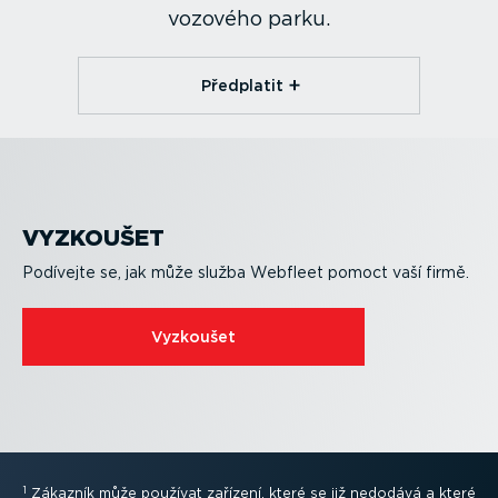
vozového parku.
Předplatit
VYZKOUŠET
Podívejte se, jak může služba Webfleet pomoct vaší firmě.
Vyzkoušet
1
Zákazník může používat zařízení, které se již nedodává a které