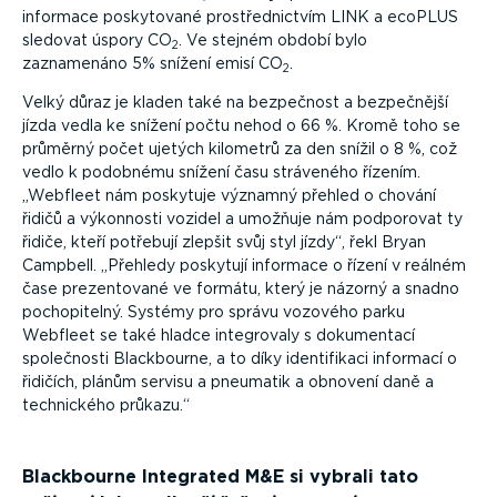
informace poskytované prostřednictvím LINK a ecoPLUS
sledovat úspory CO
. Ve stejném období bylo
2
zaznamenáno 5% snížení emisí CO
.
2
Velký důraz je kladen také na bezpečnost a bezpečnější
jízda vedla ke snížení počtu nehod o 66 %. Kromě toho se
průměrný počet ujetých kilometrů za den snížil o 8 %, což
vedlo k podobnému snížení času stráveného řízením.
Webfleet nám poskytuje významný přehled o chování
řidičů a výkonnosti vozidel a umožňuje nám podporovat ty
řidiče, kteří potřebují zlepšit svůj styl jízdy
, řekl Bryan
Campbell.
Přehledy poskytují informace o řízení v reálném
čase prezentované ve formátu, který je názorný a snadno
pochopitelný. Systémy pro správu vozového parku
Webfleet se také hladce integrovaly s dokumentací
společnosti Blackbourne, a to díky identifikaci informací o
řidičích, plánům servisu a pneumatik a obnovení daně a
technického průkazu.
Blackbourne Integrated M&E
si vybrali tato