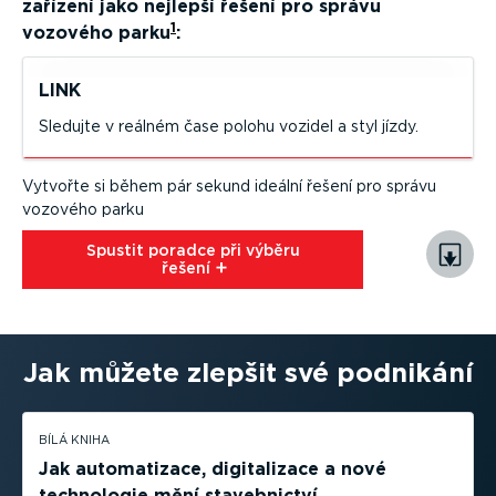
zařízení jako nejlepší řešení pro správu
1
vozového parku
:
LINK
Sledujte v reálném čase polohu vozidel a styl jízdy.
Vytvořte si během pár sekund ideální řešení pro správu
vozového parku
Spustit poradce při výběru
řešení⁠
Jak můžete zlepšit své podnikání
BÍLÁ KNIHA
Jak automa­tizace, digita­lizace a nové
technologie mění staveb­nictví