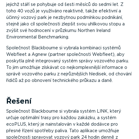
jejichž stáří se pohybuje od šesti měsíců do sedmi let. Z
toho 40 vozů je využíváno reaktivně, takže efektivní a
účinný vozový park je nezbytnou podmínkou podnikání,
stejně jako cíl společnosti zlepšit svou uhlíkovou stopu a
zvýšit své hodnocení v průzkumu Northen Ireland
Environmental Benchmarking.
Společnost Blackbourne si vybrala kombinaci systémů
Webfleet a Agnew (partner společnosti Webfleet), aby
poskytla plně integrovaný systém správy vozového parku.
To jim umožňuje získávat co nejkomplexnější informace o
správě vozového parku z nejrůznějších hledisek, od chování
řidičů až po obnovení technického průkazu a daně.
Řešení
Společnost Blackbourne si vybrala systém LINK, který
určuje optimální trasy pro každou zakázku, a systém
ecoPLUS, který je nainstalován v každé dodávce pro
přesné řízení spotřeby paliva. Tato aplikace umožňuje
společnosti spravovat vozový park 24 hodin denně z