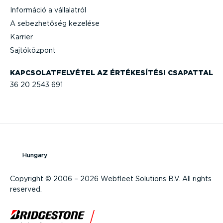
Információ a vállalatról
A sebez­he­tőség kezelése
Karrier
Sajtó­központ
KAPCSO­LAT­FEL­VÉTEL AZ ÉRTÉKE­SÍTÉSI CSAPATTAL
36 20 2543 691
Hungary
Copyright © 2006 – 2026 Webfleet Solutions B.V. All rights
reserved.