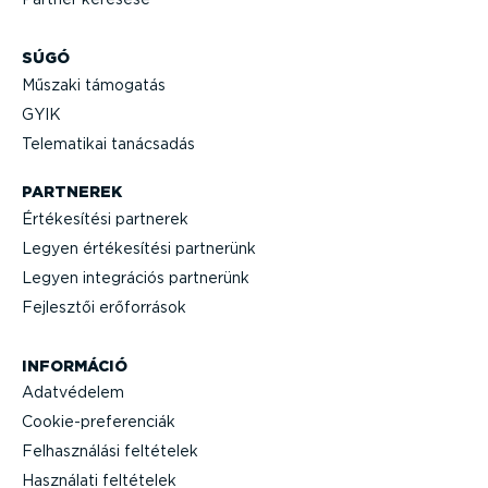
SÚGÓ
Műszaki támogatás
GYIK
Telematikai tanácsadás
PARTNEREK
Értéke­sítési partnerek
Legyen értéke­sítési partnerünk
Legyen integrációs partnerünk
Fejlesztői erőforrások
INFORMÁCIÓ
Adatvédelem
Cooki­e-p­re­fe­renciák
Felhasz­nálási feltételek
Használati feltételek