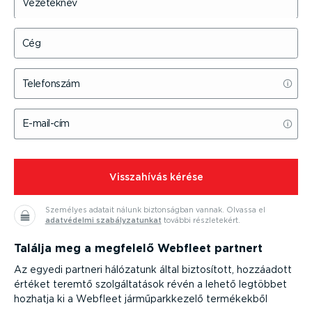
Vezetéknév
Cég
Telefonszám
E-mail-cím
⁠Visszahívás kérése
Személyes adatait nálunk bizton­ságban vannak.
Olvassa el
adatvédelmi szabály­za­tunkat
további részle­tekért.
Találja meg a megfelelő Webfleet partnert
Az egyedi partneri hálózatunk által biztosított, hozzáadott
értéket teremtő szolgál­ta­tások révén a lehető legtöbbet
hozhatja ki a Webfleet jármű­park­kezelő termékekből