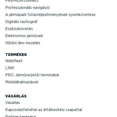
PREMIUM.connect
Professzi­o­nális navigáció
A járműpark futás­tel­je­sít­mé­nyének nyomkö­vetése
Digitális tachográf
Eszköz­kö­vetés
Elektromos járművek
Hűtési lánc-­ke­zelés
TERMÉKEK
Webfleet
LINK
PRO Jármű­ve­zetői terminálok
Mobil­al­kal­ma­zások
VÁSÁRLÁS
Vásárlás
Kapcso­lat­fel­vétel az értéke­sítési csapattal
Partner keresése