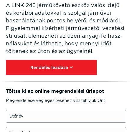
A LINK 245 járműkövető eszköz valós idejű
és korábbi adatokkal is szolgál járművei
haszná­la­tának pontos helyéről és módjáról.
Figyelemmel kísérheti jármű­ve­zetői vezetési
stílusát, elemezheti az üzemanyag-­fel­hasz­
ná­lá­sukat és láthatja, hogy mennyi időt
töltenek az úton és az ügyfélnél.
Rendelés leadása⁠
Töltse ki az online megren­delési űrlapot
Megren­delése végle­ge­sí­té­séhez vissza­hívjuk Önt
Utónév