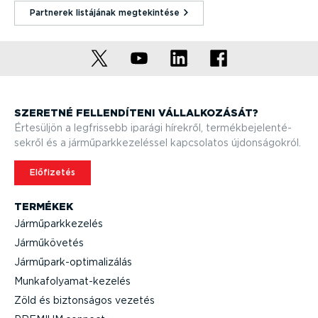
Partnerek listájának megte­kintése⁠
SZERETNÉ FELLEN­DÍTENI VÁLLAL­KO­ZÁSÁT?
Értesüljön a legfrissebb iparági hírekről, termék­be­je­len­té­
sekről és a jármű­park­ke­ze­léssel kapcsolatos újdon­sá­gokról.
Előfizetés
TERMÉKEK
Jármű­park­ke­zelés
Jármű­kö­vetés
Jármű­park-op­ti­ma­li­zálás
Munka­fo­lya­mat-­ke­zelés
Zöld és biztonságos vezetés