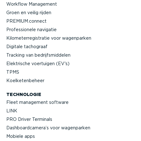
Workflow Management
Groen en veilig rijden
PREMIUM.connect
Profes­si­onele navigatie
Kilome­ter­re­gi­stratie voor wagenparken
Digitale tachograaf
Tracking van bedrijfs­mid­delen
Elektrische voertuigen (EV's)
TPMS
Koelke­ten­beheer
TECHNOLOGIE
Fleet management software
LINK
PRO Driver Terminals
Dashboard­camera’s voor wagenparken
Mobiele apps