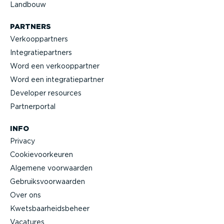
Landbouw
PARTNERS
Verkoop­partners
Integra­tie­partners
Word een verkoop­partner
Word een integra­tie­partner
Developer resources
Partner­portal
INFO
Privacy
Cookie­voor­keuren
Algemene voorwaarden
Gebruiks­voor­waarden
Over ons
Kwets­baar­heids­beheer
Vacatures