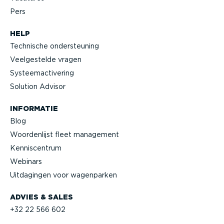
Pers
HELP
Technische onder­steuning
Veelge­stelde vragen
Systeem­ac­ti­vering
Solution Advisor
INFORMATIE
Blog
Woorden­lijst fleet management
Kennis­centrum
Webinars
Uitdagingen voor wagenparken
ADVIES & SALES
+32 22 566 602