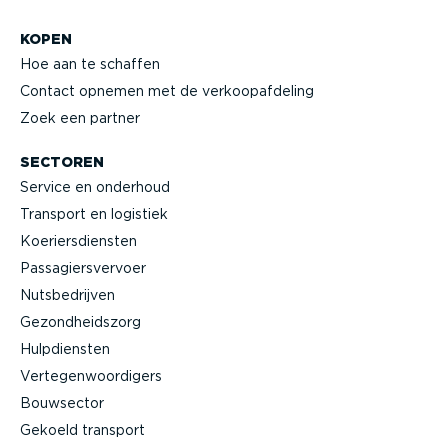
KOPEN
Hoe aan te schaffen
Contact opnemen met de verkoop­af­deling
Zoek een partner
SECTOREN
Service en onderhoud
Transport en logistiek
Koeriers­diensten
Passa­giers­vervoer
Nutsbe­drijven
Gezond­heidszorg
Hulpdiensten
Verte­gen­woor­digers
Bouwsector
Gekoeld transport