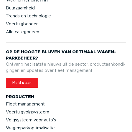
Wet- en regelgeving
Duurzaamheid
Trends en technologie
Voertuigbeheer
Alle categorieën
OP DE HOOGTE BLIJVEN VAN OPTIMAAL WAGEN­
PARK­BEHEER?
Ontvang het laatste nieuws uit de sector, product­aan­kon­di­
gingen en updates over fleet management.
Meld u aan
PRODUCTEN
Fleet management
Voertuig­volg­systeem
Volgsysteem voor auto's
Wagen­par­kop­ti­ma­li­satie