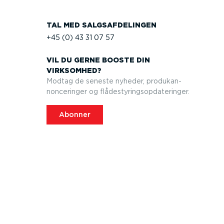
TAL MED SALGS­AF­DE­LINGEN
+45 (0) 43 31 07 57
VIL DU GERNE BOOSTE DIN
VIRKSOMHED?
Modtag de seneste nyheder, produkan­
non­ce­ringer og flådesty­rings­op­da­te­ringer.
Abonner