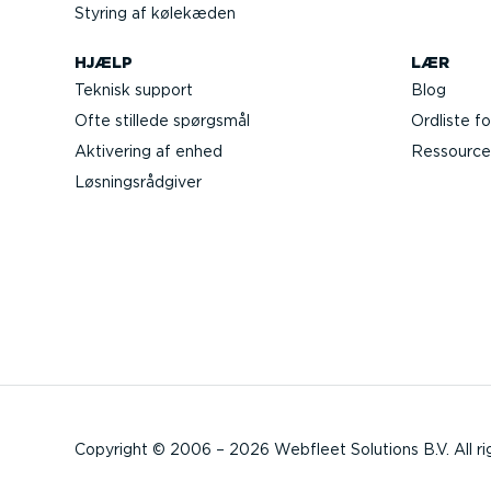
Styring af kølekæden
HJÆLP
LÆR
Teknisk support
Blog
Ofte stillede spørgsmål
Ordliste fo
Aktivering af enhed
Ressource
Løsnings­rå­d­giver
Copyright © 2006 – 2026 Webfleet Solutions B.V. All ri