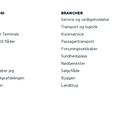
GI
BRANCHER
Service og vedli­ge­hol­delse
Transport og logistik
 Terminals
Kurer­service
il flåder
Passa­ger­transport
Forsy­nings­sel­skaber
Sundheds­pleje
Nødtje­nester
øber jeg
Salgsflåde
gs­af­de­lingen
Byggeri
er
Landbrug