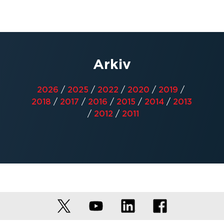
Arkiv
2026
/
2025
/
2022
/
2020
/
2019
/
2018
/
2017
/
2016
/
2015
/
2014
/
2013
/
2012
/
2011