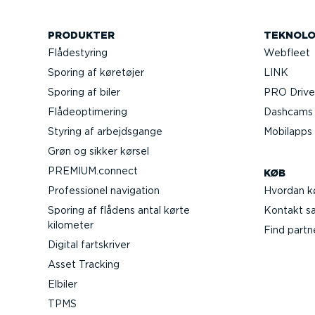
PRODUKTER
TEKNOLO
Flådestyring
Webfleet
Sporing af køretøjer
LINK
Sporing af biler
PRO Driver
Flåde­op­ti­mering
Dashcams t
Styring af arbejds­gange
Mobilapps
Grøn og sikker kørsel
PREMIUM.connect
KØB
Profes­sionel navigation
Hvordan k
Sporing af flådens antal kørte
Kontakt sal
kilometer
Find partn
Digital fartskriver
Asset Tracking
Elbiler
TPMS