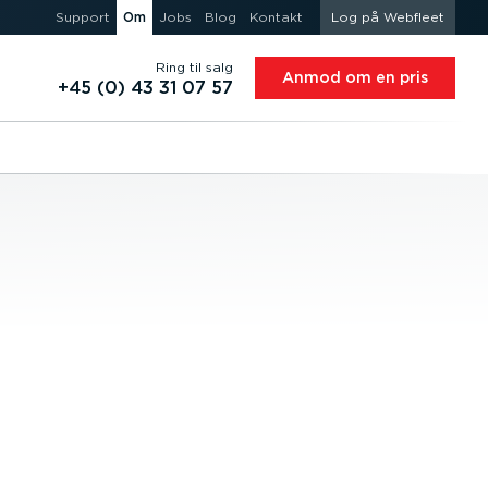
Support
Om
Jobs
Blog
Kontakt
Log på Webfleet
Ring til salg
Anmod om en pris
+45 (0) 43 31 07 57