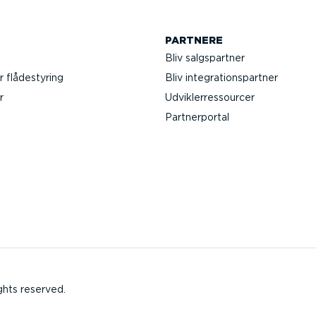
PARTNERE
Bliv salgs­partner
r flådestyring
Bliv integra­tions­partner
r
Udvik­lerre­s­sourcer
Partner­portal
ghts reserved.