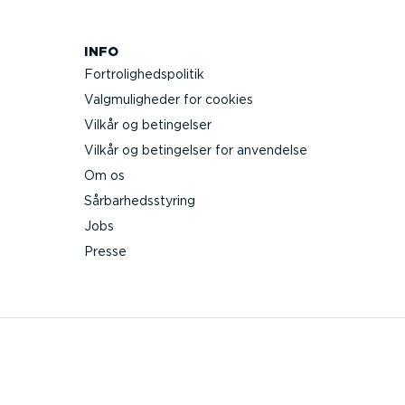
INFO
Fortro­lig­heds­po­litik
Valgmu­lig­heder for cookies
Vilkår og betingelser
Vilkår og betingelser for anvendelse
Om os
Sårbar­heds­styring
Jobs
Presse