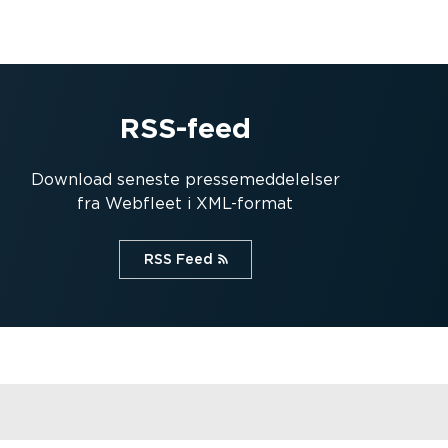
RSS-feed
Download seneste presse­med­del­elser
fra Webfleet i XML-format
RSS Feed⁠