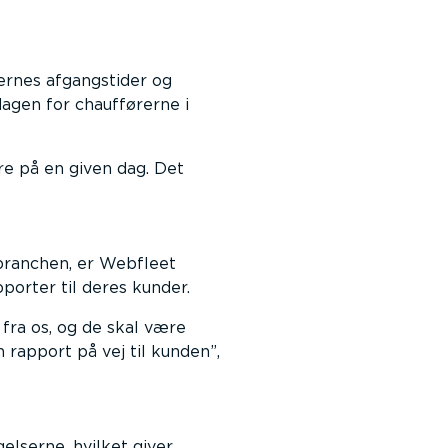
rnes afgangstider og
agen for chaufførerne i
re på en given dag. Det
ibranchen, er Webfleet
pporter til deres kunder.
 fra os, og de skal være
n rapport på vej til kunden
,
elserne, hvilket giver