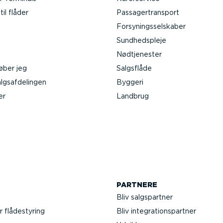
il flåder
Passa­ger­transport
Forsy­nings­sel­skaber
Sundheds­pleje
Nødtje­nester
øber jeg
Salgsflåde
gs­af­de­lingen
Byggeri
er
Landbrug
PARTNERE
Bliv salgs­partner
r flådestyring
Bliv integra­tions­partner