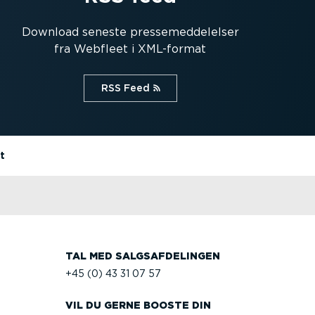
Download seneste presse­med­del­elser
fra Webfleet i XML-format
RSS Feed⁠
t
TAL MED SALGS­AF­DE­LINGEN
+45 (0) 43 31 07 57
VIL DU GERNE BOOSTE DIN