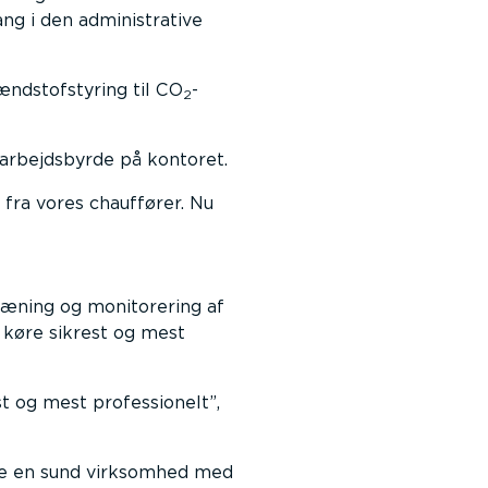
ng i den administrative
ændstofstyring til CO
-
2
 arbejdsbyrde på kontoret.
 fra vores chauffører. Nu
ræning og monitorering af
t køre sikrest og mest
st og mest professionelt
,
ive en sund virksomhed med