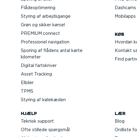
Flåde­op­ti­mering
Dashcams t
Styring af arbejds­gange
Mobilapps
Grøn og sikker kørsel
PREMIUM.connect
KØB
Profes­sionel navigation
Hvordan k
Sporing af flådens antal kørte
Kontakt sal
kilometer
Find partn
Digital fartskriver
Asset Tracking
Elbiler
TPMS
Styring af kølekæden
HJÆLP
LÆR
Teknisk support
Blog
Ofte stillede spørgsmål
Ordliste fo