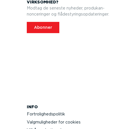
VIRKSOMHED?
Modtag de seneste nyheder, produkan­
non­ce­ringer og flådesty­rings­op­da­te­ringer.
Abonner
INFO
Fortro­lig­heds­po­litik
Valgmu­lig­heder for cookies