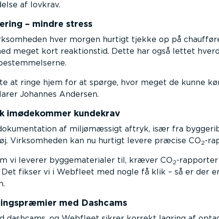
else af lovkrav.
ring – mindre stress
ksomheden hver morgen hurtigt tjekke op på chaufføre
d meget kort reaktionstid. Dette har også lettet hverd
dsbestemmelserne.
te at ringe hjem for at spørge, hvor meget de kunne kø
klarer Johannes Andersen.
lik imødekommer kundekrav
 dokumentation af miljømæssigt aftryk, især fra bygger
øj. Virksomheden kan nu hurtigt levere præcise CO
-ra
2
m vi leverer byggematerialer til, kræver CO
-rapporter
2
Det fikser vi i Webfleet med nogle få klik – så er der e
n.
kringspræmier med Dashcams
ed dashcams, og Webfleet sikrer korrekt lagring af optag