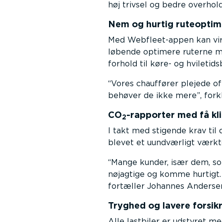
høj trivsel og bedre overhold
Nem og hurtig ruteoptime
Med Webfleet-appen kan vir
løbende optimere ruterne me
forhold til køre- og hvileti
Vores chauffører plejede of
behøver de ikke mere
, for
CO
-rapporter med få k
2
I takt med stigende krav til
blevet et uundværligt værkt
Mange kunder, især dem, so
nøjagtige og komme hurtigt. 
fortæller Johannes Anderse
Tryghed og lavere forsi
Alle lastbiler er udstyret m