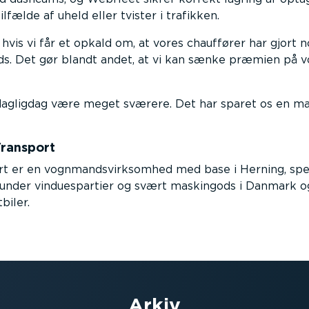
fælde af uheld eller tvister i trafikken.
r hvis vi får et opkald om, at vores chauffører har gjort
ds. Det gør blandt andet, at vi kan sænke præmien på vo
dagligdag være meget sværere. Det har sparet os en ma
ransport
 er en vognmandsvirksomhed med base i Herning, specia
erunder vinduespartier og svært maskingods i Danmark 
biler.
Arkiv