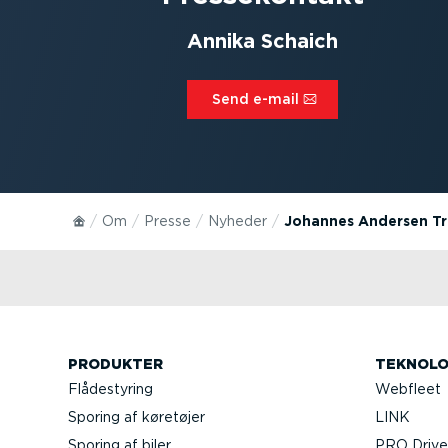
Annika Schaich
Send e-mail⁠
Om
Presse
Nyheder
Johannes Andersen Tr
PRODUKTER
TEKNOLO
Flådestyring
Webfleet
Sporing af køretøjer
LINK
Sporing af biler
PRO Driver