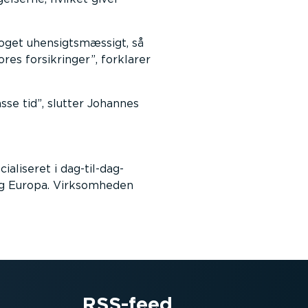
 noget uhensigtsmæssigt, så
res forsikringer
, forklarer
sse tid
, slutter Johannes
liseret i dag-til-dag-
og Europa. Virksomheden
RSS-feed