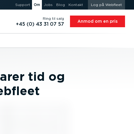
Support
Om
Jobs
Blog
Kontakt
Log på Webfleet
Ring til salg
Anmod om en pris
+45 (0) 43 31 07 57
rer tid og
bfleet