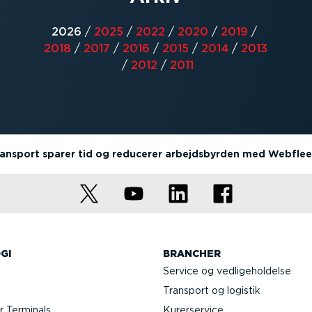
2026
/
2025
/
2022
/
2020
/
2019
/
2018
/
2017
/
2016
/
2015
/
2014
/
2013
/
2012
/
2011
ansport sparer tid og reducerer arbejdsbyrden med Webflee
GI
BRANCHER
Service og vedli­ge­hol­delse
Transport og logistik
 Terminals
Kurer­service