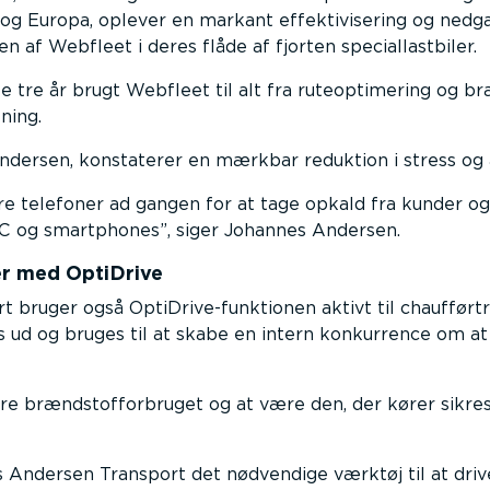
g Europa, oplever en markant effektivisering og nedga
 af Webfleet i deres flåde af fjorten speciallastbiler.
tre år brugt Webfleet til alt fra ruteoptimering og br
ning.
Andersen, konstaterer en mærkbar reduktion i stress og
tre telefoner ad gangen for at tage opkald fra kunder og
 PC og smartphones
, siger Johannes Andersen.
er med OptiDrive
 bruger også OptiDrive-funktionen aktivt til chaufført
es ud og bruges til at skabe en intern konkurrence om a
ere brændstofforbruget og at være den, der kører sikre
 Andersen Transport det nødvendige værktøj til at dr