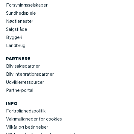
Forsy­nings­sel­skaber
Sundheds­pleje
Nødtje­nester
Salgsflåde
Byggeri
Landbrug
PARTNERE
Bliv salgs­partner
Bliv integra­tions­partner
Udvik­lerre­s­sourcer
Partner­portal
INFO
Fortro­lig­heds­po­litik
Valgmu­lig­heder for cookies
Vilkår og betingelser