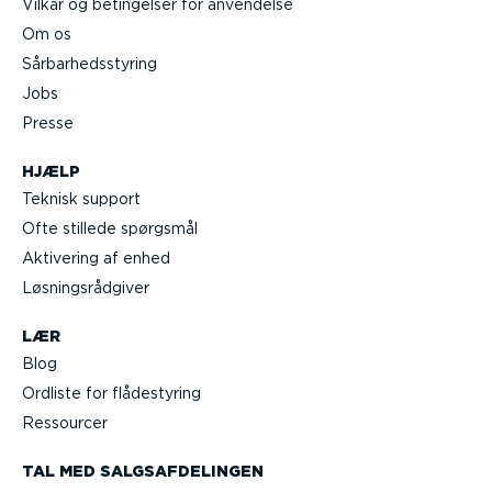
Vilkår og betingelser for anvendelse
Om os
Sårbar­heds­styring
Jobs
Presse
HJÆLP
Teknisk support
Ofte stillede spørgsmål
Aktivering af enhed
Løsnings­rå­d­giver
LÆR
Blog
Ordliste for flådestyring
Ressourcer
TAL MED SALGS­AF­DE­LINGEN