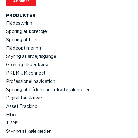
Abonner
PRODUKTER
Flådestyring
Sporing af køretøjer
Sporing af biler
Flåde­op­ti­mering
Styring af arbejds­gange
Grøn og sikker kørsel
PREMIUM.connect
Profes­sionel navigation
Sporing af flådens antal kørte kilometer
Digital fartskriver
Asset Tracking
Elbiler
TPMS
Styring af kølekæden