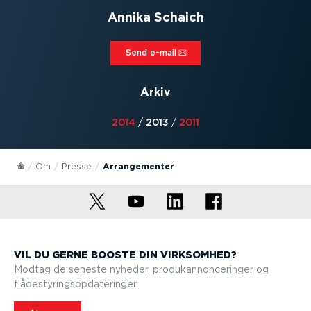
Annika Schaich
Send e-mail⁠
Arkiv
2014
/
2013
/
2011
Om
Presse
Arran­ge­menter
VIL DU GERNE BOOSTE DIN VIRKSOMHED?
Modtag de seneste nyheder, produkan­non­ce­ringer og
flådesty­rings­op­da­te­ringer.