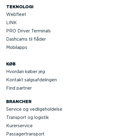
TEKNOLOGI
Webfleet
LINK
PRO Driver Terminals
Dashcams til flåder
Mobilapps
KØB
Hvordan køber jeg
Kontakt salgs­af­de­lingen
Find partner
BRANCHER
Service og vedli­ge­hol­delse
Transport og logistik
Kurer­service
Passa­ger­transport