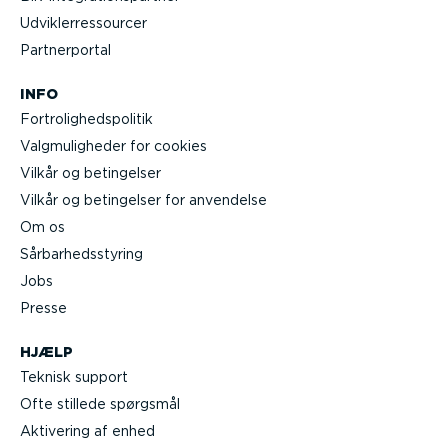
Udvik­lerre­s­sourcer
Partner­portal
INFO
Fortro­lig­heds­po­litik
Valgmu­lig­heder for cookies
Vilkår og betingelser
Vilkår og betingelser for anvendelse
Om os
Sårbar­heds­styring
Jobs
Presse
HJÆLP
Teknisk support
Ofte stillede spørgsmål
Aktivering af enhed