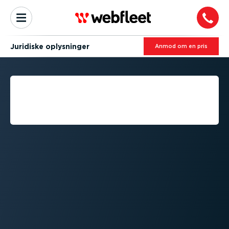
Juridiske oplysninger
Anmod om en pris
JURIDISKE OPLYSNINGER -
COPYRIGH­T-­BE­MÆRK­
NINGER