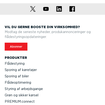
VIL DU GERNE BOOSTE DIN VIRKSOMHED?
Modtag de seneste nyheder, produkan­non­ce­ringer og
flådesty­rings­op­da­te­ringer.
Abonner
PRODUKTER
Flådestyring
Sporing af køretøjer
Sporing af biler
Flåde­op­ti­mering
Styring af arbejds­gange
Grøn og sikker kørsel
PREMIUM.connect