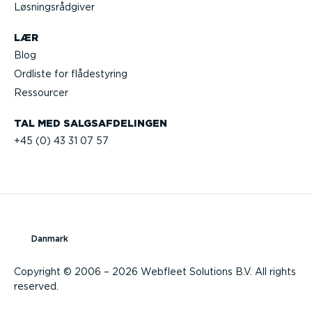
Løsnings­rå­d­giver
LÆR
Blog
Ordliste for flådestyring
Ressourcer
TAL MED SALGS­AF­DE­LINGEN
+45 (0) 43 31 07 57
Danmark
Copyright © 2006 – 2026 Webfleet Solutions B.V. All rights
reserved.