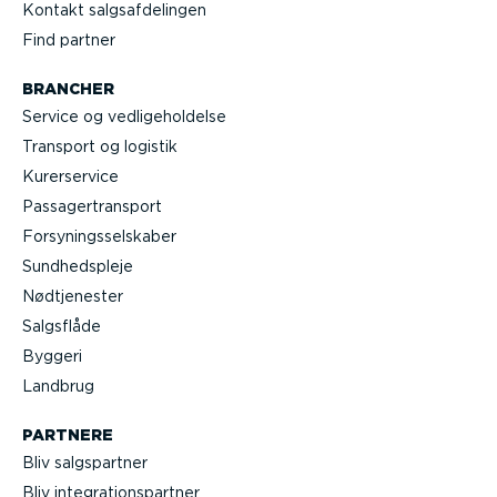
Kontakt salgs­af­de­lingen
Find partner
BRANCHER
Service og vedli­ge­hol­delse
Transport og logistik
Kurer­service
Passa­ger­transport
Forsy­nings­sel­skaber
Sundheds­pleje
Nødtje­nester
Salgsflåde
Byggeri
Landbrug
PARTNERE
Bliv salgs­partner
Bliv integra­tions­partner