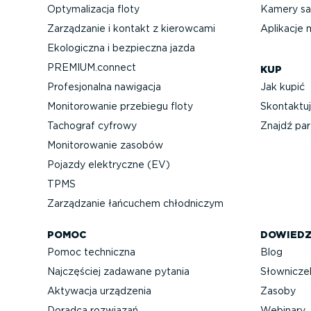
Optyma­li­zacja floty
Kamery sa
Zarządzanie i kontakt z kierowcami
Aplikacje 
Ekologiczna i bezpieczna jazda
PREMIUM.connect
KUP
Profe­sjo­nalna nawigacja
Jak kupić
Monito­ro­wanie przebiegu floty
Skontaktuj
Tachograf cyfrowy
Znajdź par
Monito­ro­wanie zasobów
Pojazdy elektryczne (EV)
TPMS
Zarządzanie łańcuchem chłodniczym
POMOC
DOWIEDZ
Pomoc techniczna
Blog
Najczęściej zadawane pytania
Słownicze
Aktywacja urządzenia
Zasoby
Doradca rozwiązań
Webinary