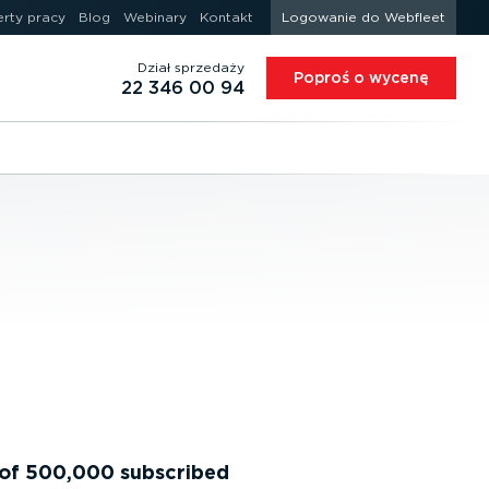
erty pracy
Blog
Webinary
Kontakt
Logowanie do Webfleet
Dział sprzedaży
Poproś o wycenę
22 346 00 94
 of 500,000 subscribed