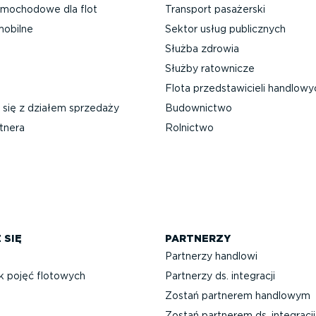
mochodowe dla flot
Transport pasażerski
mobilne
Sektor usług publicznych
Służba zdrowia
Służby ratownicze
Flota przed­sta­wi­cieli handlow
 się z działem sprzedaży
Budownictwo
tnera
Rolnictwo
 SIĘ
PARTNERZY
Partnerzy handlowi
k pojęć flotowych
Partnerzy ds. integracji
Zostań partnerem handlowym
Zostań partnerem ds. integracji