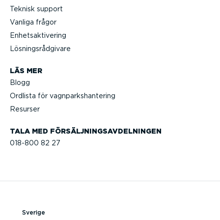
Teknisk support
Vanliga frågor
Enhets­ak­ti­vering
Lösnings­råd­givare
LÄS MER
Blogg
Ordlista för vagnparks­han­tering
Resurser
TALA MED FÖRSÄLJ­NINGS­AV­DEL­NINGEN
018-800 82 27
Sverige