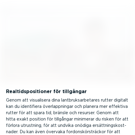
Realtids­po­si­tioner för tillgångar
Genom att visualisera dina lantbruks­ar­be­tares rutter digitalt
kan du identifiera överlapp­ningar och planera mer effektiva
rutter för att spara tid, bränsle och resurser. Genom att
hitta exakt position för tillgångar minimerar du risken för att
förlora utrustning, för att undvika onödiga ersätt­nings­kost­
nader. Du kan även övervaka fordonskör­sträckor för att