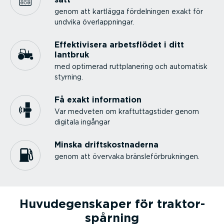
genom att kartlägga fördel­ningen exakt för
undvika överlapp­ningar.
Effek­ti­visera arbets­flödet i ditt
lantbruk
med optimerad ruttpla­nering och automatisk
styrning.
Få exakt information
Var medveten om kraftut­tags­tider genom
digitala ingångar
Minska drifts­kost­na­derna
genom att övervaka bräns­le­för­bruk­ningen.
Huvude­gen­skaper för traktor­
spårning