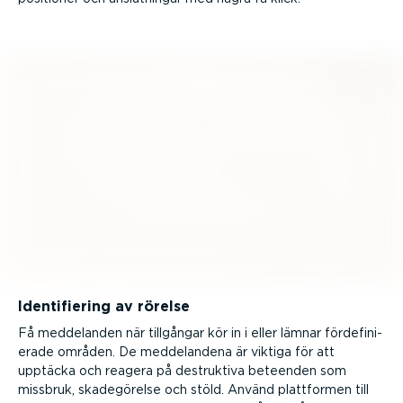
Identi­fi­ering av rörelse
Få meddelanden när tillgångar kör in i eller lämnar förde­fi­ni­
erade områden. De medde­landena är viktiga för att
upptäcka och reagera på destruktiva beteenden som
missbruk, skade­gö­relse och stöld. Använd plattformen till