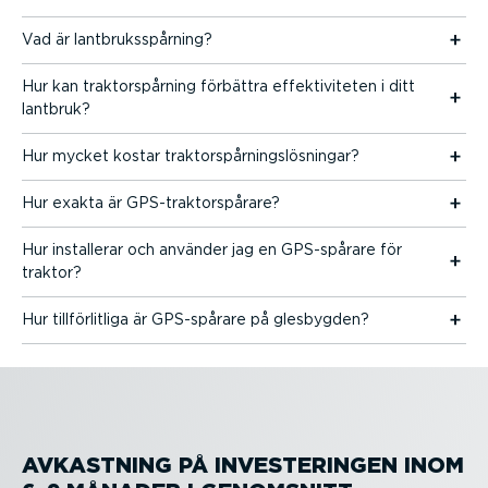
Vad är lantbruks­spårning?
Hur kan traktor­spårning förbättra effek­ti­vi­teten i ditt
lantbruk?
Hur mycket kostar traktor­spår­nings­lös­ningar?
Hur exakta är GPS-trak­tor­spårare?
Hur installerar och använder jag en GPS-spårare för
traktor?
Hur tillför­litliga är GPS-spårare på glesbygden?
AVKASTNING PÅ INVESTE­RINGEN INOM