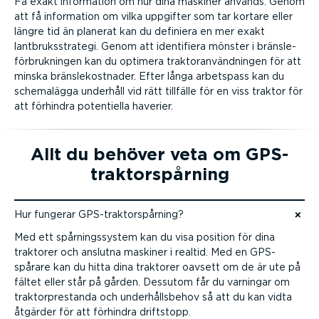
Få exakt information om hur dina maskiner används. Genom
att få information om vilka uppgifter som tar kortare eller
längre tid än planerat kan du definiera en mer exakt
lantbruks­strategi. Genom att identifiera mönster i bräns­le­
för­bruk­ningen kan du optimera trakto­ran­vänd­ningen för att
minska bräns­le­kost­nader. Efter långa arbetspass kan du
schemalägga underhåll vid rätt tillfälle för en viss traktor för
att förhindra potentiella haverier.
Allt du behöver veta om GPS-
trak­tor­spårning
Hur fungerar GPS-trak­tor­spårning?
Hoppa till innehåll
Med ett spårnings­system kan du visa position för dina
traktorer och anslutna maskiner i realtid. Med en GPS-
spårare kan du hitta dina traktorer oavsett om de är ute på
fältet eller står på gården. Dessutom får du varningar om
traktor­pre­standa och under­hålls­behov så att du kan vidta
åtgärder för att förhindra driftstopp.