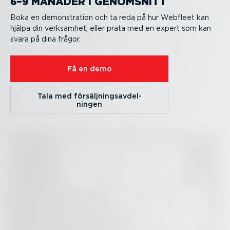
6–9 MÅNADER I GENOMSNITT
Boka en demon­stration och ta reda på hur Webfleet kan
hjälpa din verksamhet, eller prata med en expert som kan
svara på dina frågor.
Få en demo
Tala med försälj­nings­av­del­
ningen