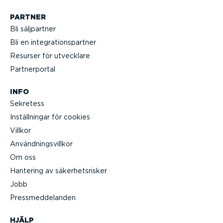
PARTNER
Bli säljpartner
Bli en integ­ra­tions­partner
Resurser för utvecklare
Partner­portal
INFO
Sekretess
Inställ­ningar för cookies
Villkor
Använd­nings­villkor
Om oss
Hantering av säker­hets­risker
Jobb
Press­med­de­landen
HJÄLP