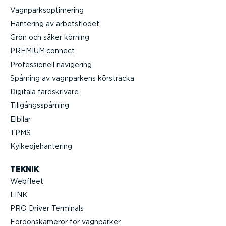
Vagnparksop­ti­mering
Hantering av arbets­flödet
Grön och säker körning
PREMIUM.connect
Profes­sionell navigering
Spårning av vagnparkens körsträcka
Digitala färdskrivare
Tillgångs­spårning
Elbilar
TPMS
Kylked­je­han­tering
TEKNIK
Webfleet
LINK
PRO Driver Terminals
Fordonska­meror för vagnparker