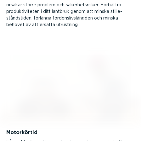
orsakar större problem och säker­hets­risker. Förbättra
produk­ti­vi­teten i ditt lantbruk genom att minska stille­
stånds­tiden, förlänga fordons­livs­längden och minska
behovet av att ersätta utrustning.
Motorkörtid