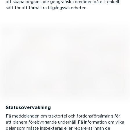
att skapa begränsade geografiska områden på ett enkelt
sätt för att förbättra tillgångs­sä­ker­heten.
Statusö­ver­vakning
Få meddelanden om traktorfel och fordons­för­sämring för
att planera förebyg­gande underhåll. Få information om vilka
delar som måste inspekteras eller repareras innan de