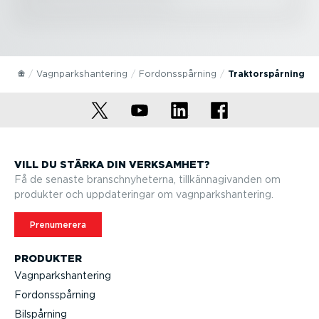
Vagnparks­han­tering
Fordons­spårning
Traktor­spårning
VILL DU STÄRKA DIN VERKSAMHET?
Få de senaste branschny­he­terna, tillkän­na­gi­vanden om
produkter och uppda­te­ringar om vagnparks­han­tering.
Prenumerera
PRODUKTER
Vagnparks­han­tering
Fordons­spårning
Bilspårning