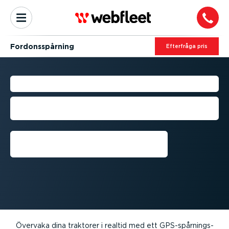
Fordons­spårning
Efterfråga pris
TRAKTOR­SPÅRNING
Optimera verksam­heten i ditt lantbruk
med GPS-trak­tor­spårning
Få en demo
Övervaka dina traktorer i realtid med ett GPS-spår­nings­