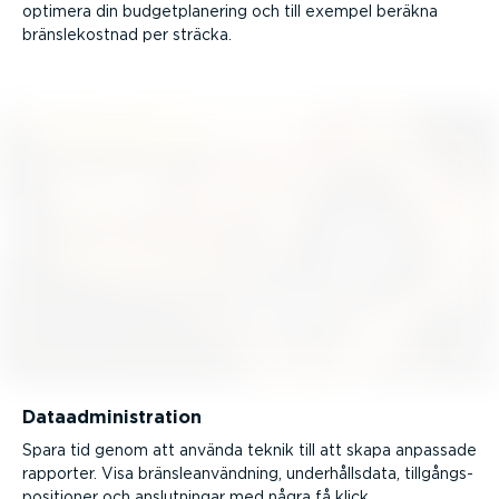
optimera din budget­pla­nering och till exempel beräkna
bräns­le­kostnad per sträcka.
Dataad­mi­nist­ration
Spara tid genom att använda teknik till att skapa anpassade
rapporter. Visa bräns­le­an­vändning, under­hållsdata, tillgångs­
po­si­tioner och anslut­ningar med några få klick.