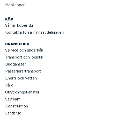
Mobilappar
KÖP
Så här köper du
Kontakta försälj­nings­av­del­ningen
BRANSCHER
Service och underhåll
Transport och logistik
Budtjänster
Passa­gerar­transport
Energi och vatten
Vård
Utryck­nings­tjänster
Säljteam
Konstruktion
Lantbruk