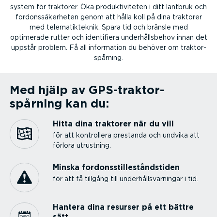
system för traktorer. Öka produk­ti­vi­teten i ditt lantbruk och
fordons­sä­ker­heten genom att hålla koll på dina traktorer
med telema­tik­teknik. Spara tid och bränsle med
optimerade rutter och identifiera under­hålls­behov innan det
uppstår problem. Få all information du behöver om traktor­
spårning.
Med hjälp av GPS-trak­tor­
spårning kan du:
Hitta dina traktorer när du vill
för att kontrollera prestanda och undvika att
förlora utrustning.
Minska fordons­stil­le­stånds­tiden
för att få tillgång till under­hållsvar­ningar i tid.
Hantera dina resurser på ett bättre
sätt